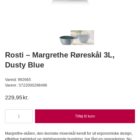
Caputo Rød - Cuoco/Saccorosso, 5kg
Caputo
109,95
DKK
Læg i kurv
Rosti – Margrethe Røreskål 3L,
Dusty Blue
Vareid: 992665
Varenr.: 5722000298496
229,95
kr.
Tilføj til kurv
Rosti
-
Margrethe
Margrethe-skålen, den ikoniske mixerskål kendt for sit ergonomiske design,
Røreskål
effektive hældetud og stabiliserende bundring, har fået en opgradering. Nu