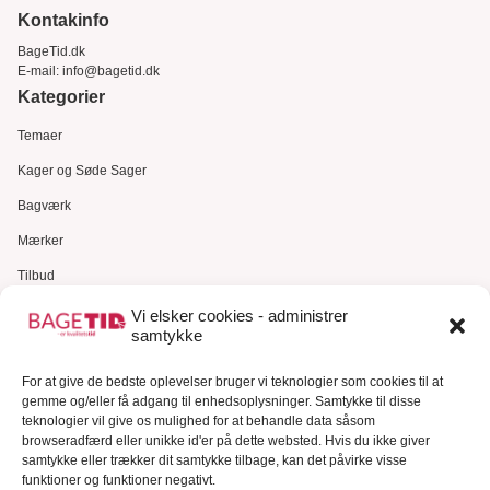
Kontakinfo
BageTid.dk
E-mail:
info@bagetid.dk
Kategorier
Temaer
Kager og Søde Sager
Bagværk
Mærker
Tilbud
Gavekort
Vi elsker cookies - administrer
samtykke
Kundeservice
For at give de bedste oplevelser bruger vi teknologier som cookies til at
Kundeservice
gemme og/eller få adgang til enhedsoplysninger. Samtykke til disse
FAQ – Ofte stillede spørgsmål
teknologier vil give os mulighed for at behandle data såsom
browseradfærd eller unikke id'er på dette websted. Hvis du ikke giver
Om Bagetid.dk
samtykke eller trækker dit samtykke tilbage, kan det påvirke visse
funktioner og funktioner negativt.
Se Fødevarestyrelsens smiley-rapporter