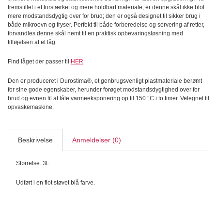
3L,
fremstillet i et forstærket og mere holdbart materiale, er denne skål ikke blot
Dusty
mere modstandsdygtig over for brud; den er også designet til sikker brug i
Blue
både mikroovn og fryser. Perfekt til både forberedelse og servering af retter,
antal
forvandles denne skål nemt til en praktisk opbevaringsløsning med
tilføjelsen af et låg.
Find låget der passer til
HER
Den er produceret i Durostima®, et genbrugsvenligt plastmateriale berømt
for sine gode egenskaber, herunder forøget modstandsdygtighed over for
brud og evnen til at tåle varmeeksponering op til 150 °C i to timer. Velegnet til
opvaskemaskine.
Beskrivelse
Anmeldelser (0)
Størrelse: 3L
Udført i en flot støvet blå farve.