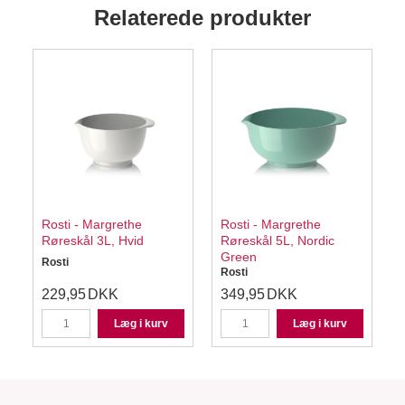
Relaterede produkter
Rosti - Margrethe
Rosti - Margrethe
Røreskål 3L, Hvid
Røreskål 5L, Nordic
Green
Rosti
R
Rosti
229,95
DKK
349,95
DKK
Læg i kurv
Læg i kurv