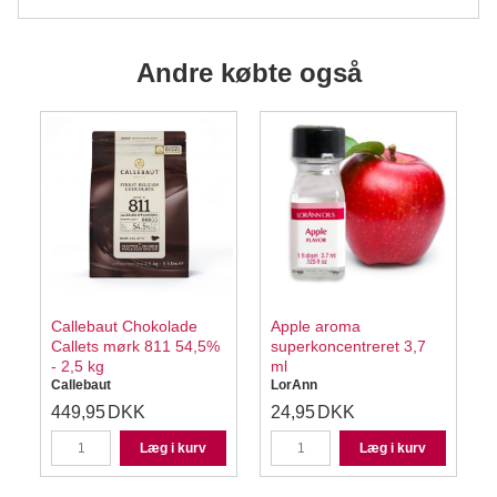
Andre købte også
Callebaut Chokolade
Apple aroma
Callets mørk 811 54,5%
superkoncentreret 3,7
- 2,5 kg
ml
Callebaut
LorAnn
449,95
DKK
24,95
DKK
Læg i kurv
Læg i kurv