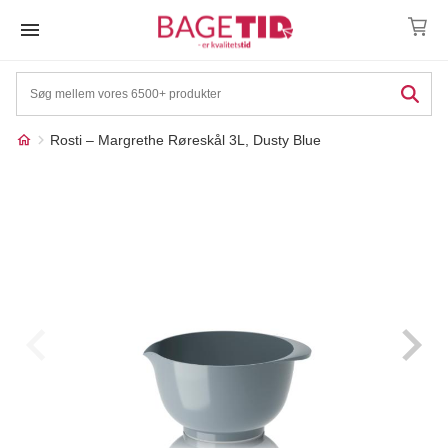
Skip
to
content
Rosti – Margrethe Røreskål 3L, Dusty Blue
Måske kunne nogle af
☓
disse produkter have din
interesse?