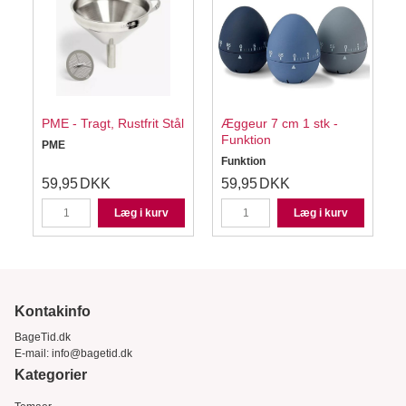
PME - Tragt, Rustfrit Stål
Æggeur 7 cm 1 stk -
D
Funktion
PME
Funktion
D
59,95
DKK
59,95
DKK
Læg i kurv
Læg i kurv
Kontakinfo
BageTid.dk
E-mail:
info@bagetid.dk
Kategorier