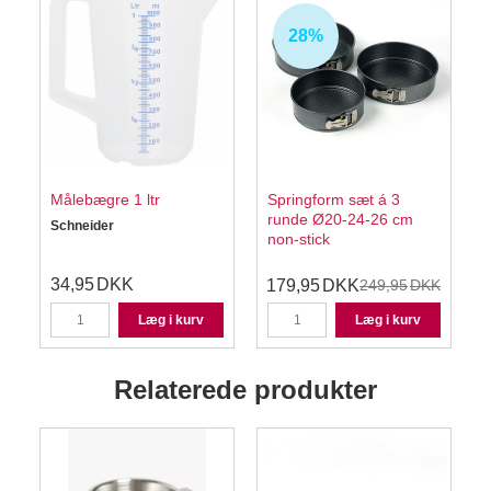
28%
Målebægre 1 ltr
Springform sæt á 3
runde Ø20-24-26 cm
Schneider
non-stick
34,95
DKK
179,95
DKK
249,95
DKK
Læg i kurv
Læg i kurv
Relaterede produkter