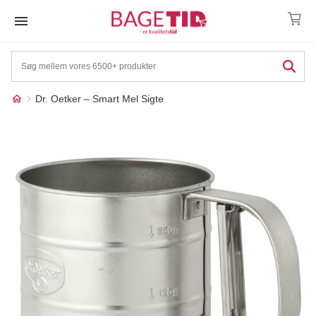
Skip
to
content
Dr. Oetker – Smart Mel Sigte
Måske kunne nogle af
☓
disse produkter have din
interesse?