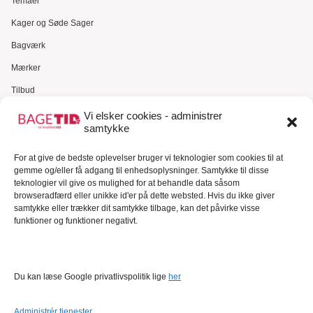
Temaer
Kager og Søde Sager
Bagværk
Mærker
Tilbud
Gavekort
Vi elsker cookies - administrer
samtykke
Kundeservice
For at give de bedste oplevelser bruger vi teknologier som cookies til at
Kundeservice
gemme og/eller få adgang til enhedsoplysninger. Samtykke til disse
FAQ – Ofte stillede spørgsmål
teknologier vil give os mulighed for at behandle data såsom
browseradfærd eller unikke id'er på dette websted. Hvis du ikke giver
Om Bagetid.dk
samtykke eller trækker dit samtykke tilbage, kan det påvirke visse
funktioner og funktioner negativt.
Se Fødevarestyrelsens smiley-rapporter
Forretningsbetingelser
Cookies
Du kan læse Google privatlivspolitik lige
her
Persondatapolitik
Administrér tjenester