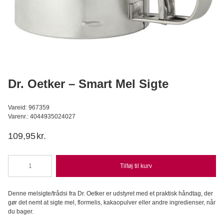
Lakrids Pulver
Konditorens
29,95
DKK
Læg i kurv
Dr. Oetker – Smart Mel Sigte
Vareid: 967359
Varenr.: 4044935024027
109,95
kr.
Tilføj til kurv
Dr.
Oetker
-
Denne melsigte/trådsi fra Dr. Oetker er udstyret med et praktisk håndtag, der
Smart
gør det nemt at sigte mel, flormelis, kakaopulver eller andre ingredienser, når
Mel
du bager.
Sigte
antal