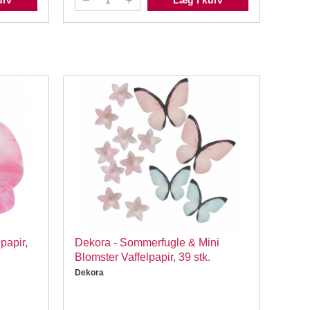
urv
Læg i kurv
papir,
Dekora - Sommerfugle & Mini
FunC
Blomster Vaffelpapir, 39 stk.
Vaffe
Dekora
FunC