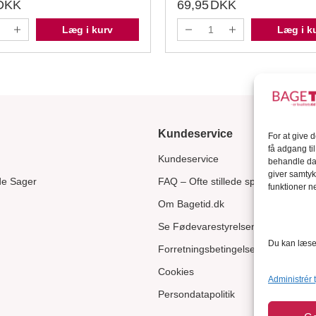
DKK
69,95
DKK
Læg i kurv
Læg i k
Kundeservice
For at give 
få adgang ti
Kundeservice
behandle dat
giver samtyk
de Sager
FAQ – Ofte stillede spørgsmål
funktioner ne
Om Bagetid.dk
Se Fødevarestyrelsens smiley-rapp
Du kan læse 
Forretningsbetingelser
Cookies
Administrér 
Persondatapolitik