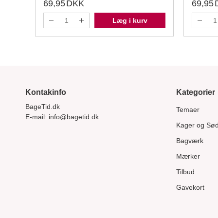
69,95
DKK
69,95
Læg i kurv
Kontakinfo
Kategorier
BageTid.dk
Temaer
E-mail:
info@bagetid.dk
Kager og Sø
Bagværk
Mærker
Tilbud
Gavekort