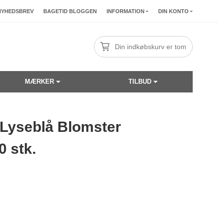
NYHEDSBREV
BAGETID BLOGGEN
INFORMATION
DIN KONTO
Din indkøbskurv er tom
MÆRKER
TILBUD
 Lyseblå Blomster
☓
0 stk.