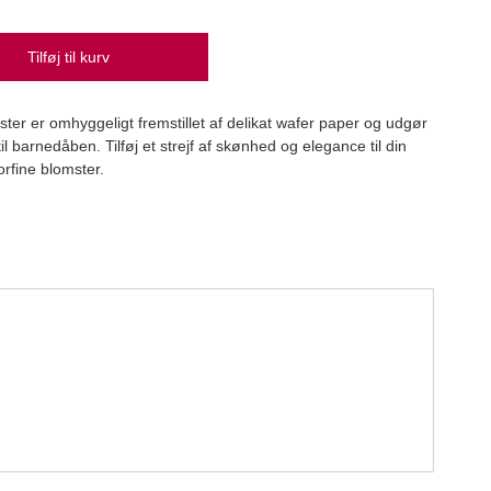
Tilføj til kurv
PME 
mster er omhyggeligt fremstillet af delikat wafer paper og udgør
PME
il barnedåben. Tilføj et strejf af skønhed og elegance til din
59,
rfine blomster.