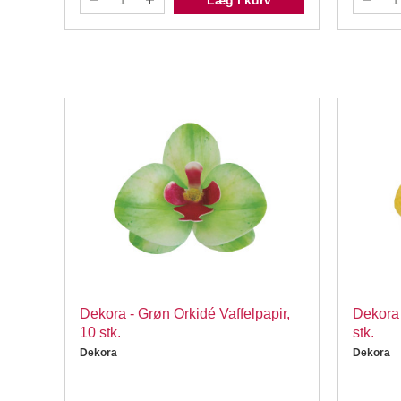
Læg i kurv
Dekora - Grøn Orkidé Vaffelpapir,
Dekora 
10 stk.
stk.
Dekora
Dekora