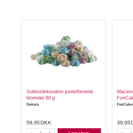
Sukkerdekoration pastelfarvede
Macaron
blomster 80 g
FunCa
Dekora
FunCake
59,95
DKK
39,95