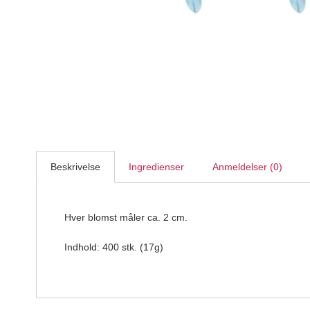
Silikomart - Velvetspray Oil-Based, White 400ml
Silikomart Professional
149,95
DKK
Beskrivelse
Ingredienser
Anmeldelser (0)
Hver blomst måler ca. 2 cm.
Indhold: 400 stk. (17g)