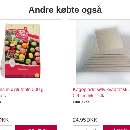
Andre købte også
s mix glutenfri 300 g -
Kageplade sølv kvadratisk 
kes
0,4 cm tyk 1 stk
s
FunCakes
DKK
24,95
DKK