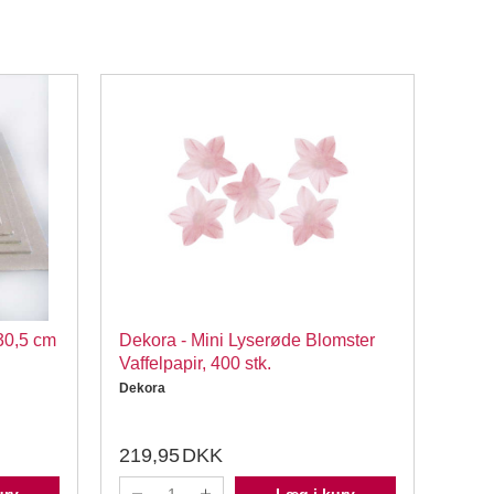
30,5 cm
Dekora - Mini Lyserøde Blomster
Deko
Vaffelpapir, 400 stk.
Vaffe
Dekora
Dekor
219,95
DKK
99,