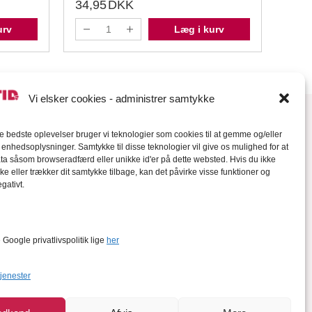
34,95
DKK
37,
urv
Læg i kurv
Vi elsker cookies - administrer samtykke
de bedste oplevelser bruger vi teknologier som cookies til at gemme og/eller
l enhedsoplysninger. Samtykke til disse teknologier vil give os mulighed for at
a såsom browseradfærd eller unikke id'er på dette websted. Hvis du ikke
ke eller trækker dit samtykke tilbage, kan det påvirke visse funktioner og
gativt.
orter
Google privatlivspolitik lige
her
tjenester