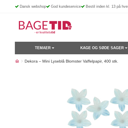
Skip
Dansk webshop
God kundeservice
Bestil inden kl. 13 på h
to
content
TEMAER
KAGE OG SØDE SAGER
Dekora – Mini Lyseblå Blomster Vaffelpapir, 400 stk.
Måske kunne nogle af disse