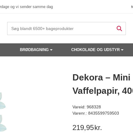
verdage og vi sender samme dag
BRØDBAGNING
CHOKOLADE OG UDSTYR
 produkter have din interesse?
Dekora – Mini
Vaffelpapir, 40
Vareid: 968328
Varenr.: 8435599759503
219,95
kr.