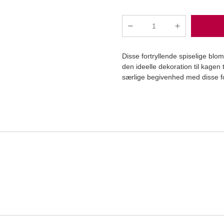
Dekora
-
Mini
Disse fortryllende spiselige blo
Lyseblå
den ideelle dekoration til kagen t
Blomster
særlige begivenhed med disse fo
Vaffelpapir,
400
Læg i kurv
stk.
antal