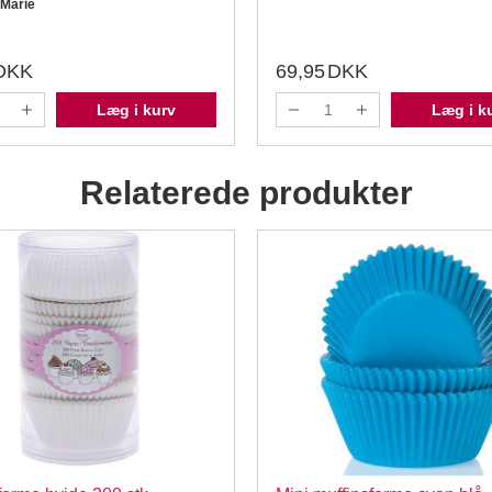
 Marie
DKK
69,95
DKK
Læg i kurv
Læg i k
Relaterede produkter