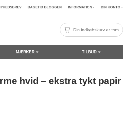
NYHEDSBREV
BAGETID BLOGGEN
INFORMATION
DIN KONTO
Din indkøbskurv er tom
MÆRKER
TILBUD
rme hvid – ekstra tykt papir
☓