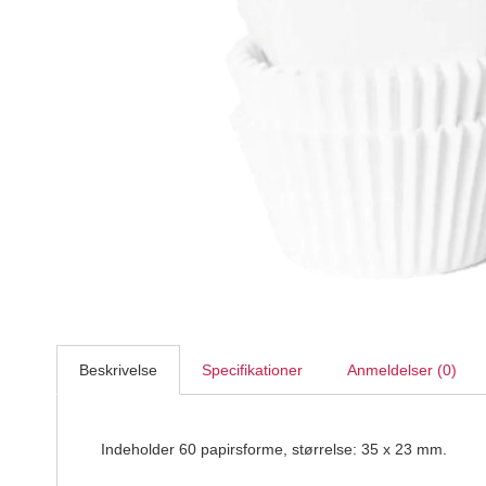
Mini muffinsfome 4 pastelfarver - ekstra tykt papir 100 
House of Marie
34,95
DKK
Beskrivelse
Specifikationer
Anmeldelser (0)
Indeholder 60 papirsforme, størrelse: 35 x 23 mm.