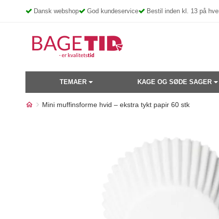
Skip
Dansk webshop
God kundeservice
Bestil inden kl. 13 på h
to
content
TEMAER
KAGE OG SØDE SAGER
Mini muffinsforme hvid – ekstra tykt papir 60 stk
Måske kunne nogle af disse