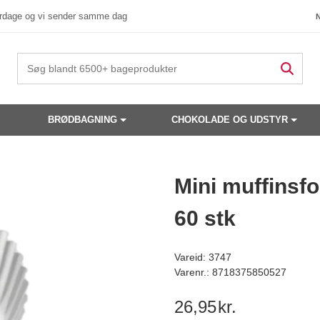
verdage og vi sender samme dag
BRØDBAGNING
CHOKOLADE OG UDSTYR
 produkter have din interesse?
Mini muffinsfo
60 stk
Vareid: 3747
Varenr.: 8718375850527
26,95
kr.