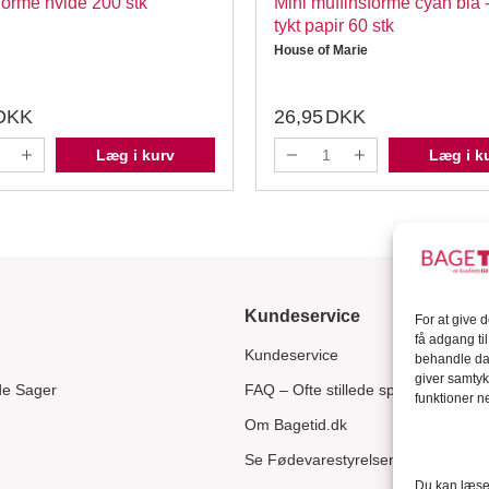
forme hvide 200 stk
Mini muffinsforme cyan blå - ekstra
tykt papir 60 stk
House of Marie
DKK
26,95
DKK
Læg i kurv
Læg i k
Kundeservice
For at give 
få adgang ti
Kundeservice
behandle dat
giver samtyk
de Sager
FAQ – Ofte stillede spørgsmål
funktioner ne
Om Bagetid.dk
Se Fødevarestyrelsens smiley-rapp
Du kan læse 