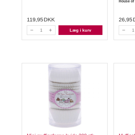
House of
119,95
DKK
26,95
Læg i kurv