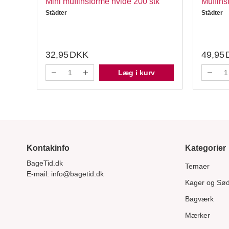
Mini muffinsforme hvide 200 stk
Muffins
Städter
Städter
32,95
DKK
49,95
Læg i kurv
Kontakinfo
Kategorier
BageTid.dk
Temaer
E-mail:
info@bagetid.dk
Kager og Sø
Bagværk
Mærker