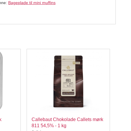
enne:
Bageplade til mini muffins
k
Callebaut Chokolade Callets mørk
Call
811 54,5% - 1 kg
823 