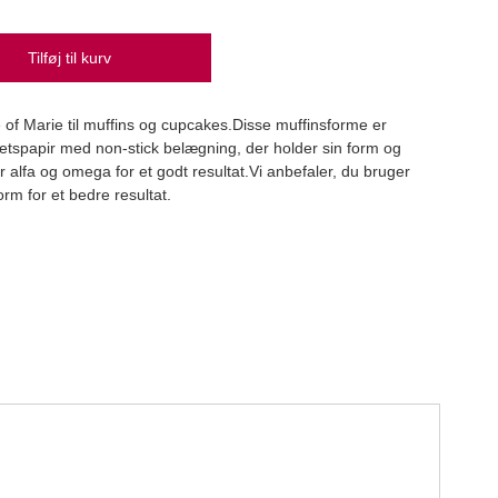
Tilføj til kurv
Mini 
of Marie til muffins og cupcakes.Disse muffinsforme er
House
alitetspapir med non-stick belægning, der holder sin form og
26,
r alfa og omega for et godt resultat.Vi anbefaler, du bruger
 for et bedre resultat.