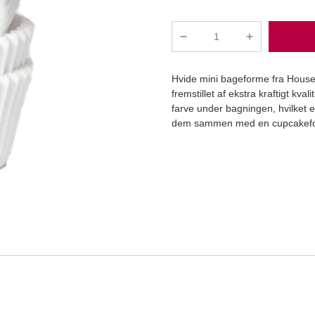
Mini
muffinsforme
stk
hvid
Hvide mini bageforme fra House 
-
fremstillet af ekstra kraftigt kv
ekstra
farve under bagningen, hvilket e
tykt
dem sammen med en cupcakeform
papir
Læg i kurv
60
stk
antal