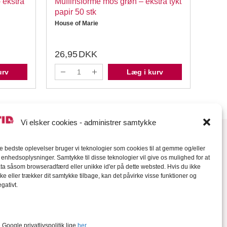
Muffinsforme mos grøn – ekstra tykt
Muffi
papir 50 stk
papir
House of Marie
House
26,95
DKK
26,
urv
Læg i kurv
Vi elsker cookies - administrer samtykke
de bedste oplevelser bruger vi teknologier som cookies til at gemme og/eller
l enhedsoplysninger. Samtykke til disse teknologier vil give os mulighed for at
a såsom browseradfærd eller unikke id'er på dette websted. Hvis du ikke
ke eller trækker dit samtykke tilbage, kan det påvirke visse funktioner og
gativt.
orter
Google privatlivspolitik lige
her