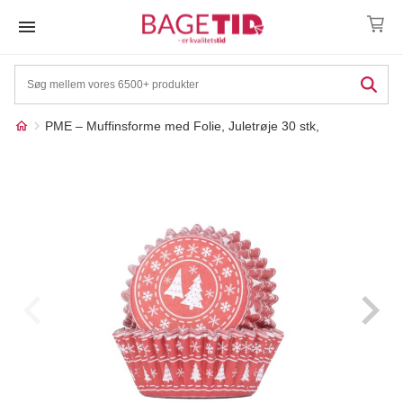
Skip
to
content
PME – Muffinsforme med Folie, Juletrøje 30 stk,
Måske kunne nogle af
☓
disse produkter have din
interesse?