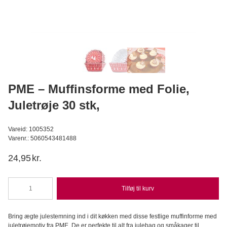
Callebaut Chokolade Callets mørk 811 54,5% - 2,5 kg
Callebaut
449,95
DKK
Læg i kurv
PME – Muffinsforme med Folie,
Juletrøje 30 stk,
Vareid: 1005352
Varenr.: 5060543481488
24,95
kr.
Tilføj til kurv
PME
-
Muffinsforme
Bring ægte julestemning ind i dit køkken med disse festlige muffinforme med
med
juletrøjemotiv fra PME. De er perfekte til alt fra julebag og småkager til