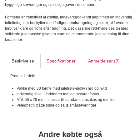
Folie,
hyggelige serveringer og spiselige gaver i december.
Juletrøje
30
Formene er fremstillet af kraftigt, fødevaregodkendt papir med en indvendig
stk,
folielining, der beskytter mod fedtgennemtrængning og sikrer, at farverne
antal
forbliver klare og flotte efter bagning. Det klassiske rød-hvide design med
strikkede julemønstre giver en varm og charmerende julestemning til dine
kreationer.
Beskrivelse
Specifikationer
Anmeldelser (0)
Produktfordele:
Pakke med 30 forme med juletrøje-motiv i rød og hvid
Indvendig folie – forhindrer fedt og bevarer farver
Mål: 50 x 28 mm – passer til standard cupcakes og muffins
Velegnet til både søde og salte småserveringer
Andre købte også