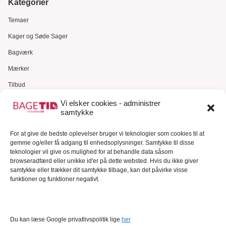
Kategorier
Temaer
Kager og Søde Sager
Bagværk
Mærker
Tilbud
Gavekort
Vi elsker cookies - administrer
samtykke
Kundeservice
For at give de bedste oplevelser bruger vi teknologier som cookies til at
Kundeservice
gemme og/eller få adgang til enhedsoplysninger. Samtykke til disse
FAQ – Ofte stillede spørgsmål
teknologier vil give os mulighed for at behandle data såsom
browseradfærd eller unikke id'er på dette websted. Hvis du ikke giver
Om Bagetid.dk
samtykke eller trækker dit samtykke tilbage, kan det påvirke visse
funktioner og funktioner negativt.
Se Fødevarestyrelsens smiley-rapporter
Forretningsbetingelser
Cookies
Du kan læse Google privatlivspolitik lige
her