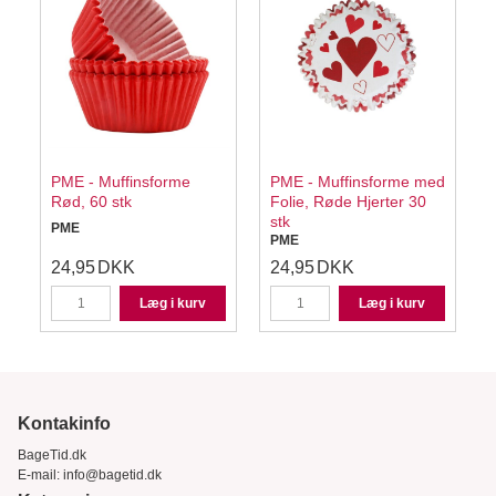
PME - Muffinsforme
PME - Muffinsforme med
e
Rød, 60 stk
Folie, Røde Hjerter 30
stk
s
PME
PME
24,95
DKK
24,95
DKK
Læg i kurv
Læg i kurv
Kontakinfo
BageTid.dk
E-mail:
info@bagetid.dk