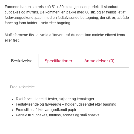
antal
Formene har en størrelse på 51 x 30 mm og passer perfekt til standard
cupcakes og muffins. De kommer i en pakke med 60 stk. og er fremstillet af
fødevaregodkendt papir med en fedtafvisende belægning, der sikrer, at både
farve og form holder – selv efter bagning.
Muffinformene fås i et væld af farver – så du nemt kan matche ethvert tema
eller fest.
Beskrivelse
Specifikationer
Anmeldelser (0)
Produktfordele:
Rød farve – ideel til fester, højtider og temakager
Fedtafvisende og farveægte – holder udseendet efter bagning
Fremstillet af fødevaregodkendt papir
Perfekt til cupcakes, muffins, scones og små snacks