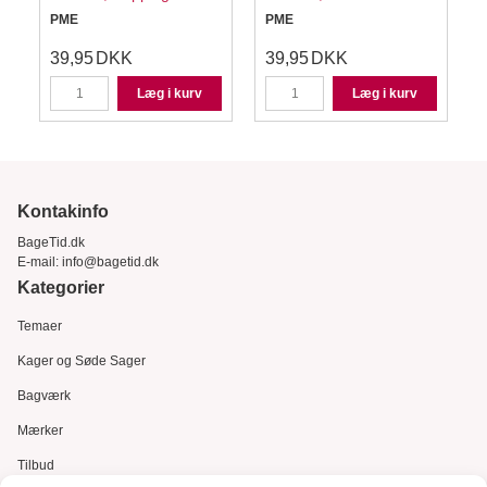
PME
PME
39,95
DKK
39,95
DKK
Læg i kurv
Læg i kurv
Kontakinfo
BageTid.dk
E-mail:
info@bagetid.dk
Kategorier
Temaer
Kager og Søde Sager
Bagværk
Mærker
Tilbud