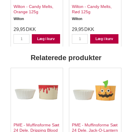
Wilton - Candy Melts,
Wilton - Candy Melts,
Orange 125g
Rød 125g
Wilton
Wilton
W
29,95
DKK
29,95
DKK
Læg i kurv
Læg i kurv
Relaterede produkter
PME - Muffinsforme Sæt
PME - Muffinsforme Sæt
24 Dele, Dripping Blood
24 Dele, Jack-O-Lantern