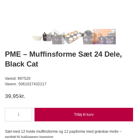
Apple aroma superkoncentreret 3,7 ml
LorAnn
C
24,95
DKK
Læg i kurv
PME – Muffinsforme Sæt 24 Dele,
Black Cat
Vareid: 997520
Varenr.: 5061027432217
39,95
kr.
Tilføj til kurv
PME
-
Muffinsforme
Sæt med 12 hvide muffinsforme og 12 papforme med græskar-motiv –
Sæt
perfekt til halloween bagning.