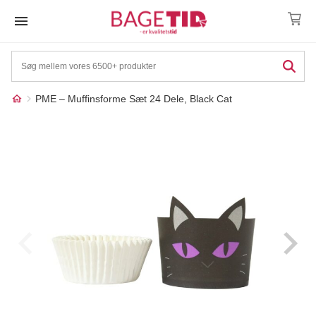
Skip
to
content
PME – Muffinsforme Sæt 24 Dele, Black Cat
Måske kunne nogle af
☓
disse produkter have din
interesse?