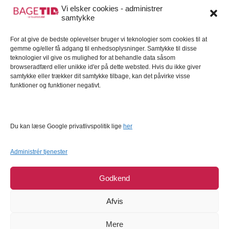
Gavekort
Vi elsker cookies - administrer
samtykke
Kundeservice
For at give de bedste oplevelser bruger vi teknologier som cookies til at
Kundeservice
gemme og/eller få adgang til enhedsoplysninger. Samtykke til disse
FAQ – Ofte stillede spørgsmål
teknologier vil give os mulighed for at behandle data såsom
browseradfærd eller unikke id'er på dette websted. Hvis du ikke giver
Om Bagetid.dk
samtykke eller trækker dit samtykke tilbage, kan det påvirke visse
funktioner og funktioner negativt.
Se Fødevarestyrelsens smiley-rapporter
Forretningsbetingelser
Cookies
Du kan læse Google privatlivspolitik lige
her
Persondatapolitik
Administrér tjenester
Godkend
Afvis
Mere