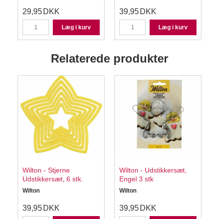
29,95
DKK
39,95
DKK
Læg i kurv
Læg i kurv
Relaterede produkter
Wilton - Stjerne
Wilton - Udstikkersæt,
Udstikkersæt, 6 stk.
Engel 3 stk
Wilton
Wilton
W
39,95
DKK
39,95
DKK