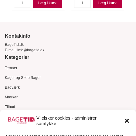
Læg i kurv
Læg i kurv
Kontakinfo
BageTid.dk
E-mail:
info@bagetid.dk
Kategorier
Temaer
Kager og Søde Sager
Bagværk
Mærker
Tilbud
Gavekort
Vi elsker cookies - administrer
samtykke
Kundeservice