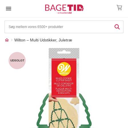
Skip
to
content
Wilton – Multi Udstikker, Juletræ
Måske kunne nogle af
☓
disse produkter have din
UDSOLGT
interesse?