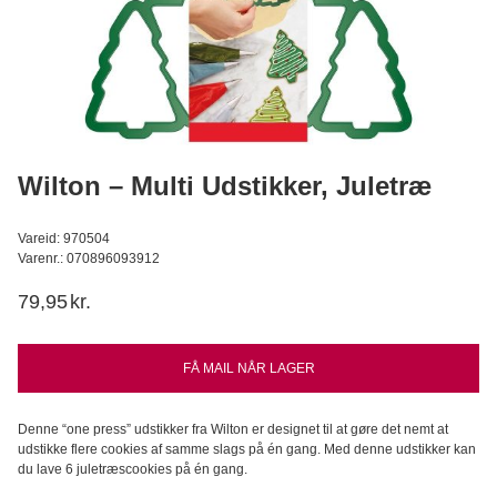
Hvedesur Surdejspulver - 500g
Bagerens
59,95
DKK
Læg i kurv
Wilton – Multi Udstikker, Juletræ
Vareid: 970504
Varenr.: 070896093912
79,95
kr.
FÅ MAIL NÅR LAGER
Denne “one press” udstikker fra Wilton er designet til at gøre det nemt at
udstikke flere cookies af samme slags på én gang. Med denne udstikker kan
du lave 6 juletræscookies på én gang.