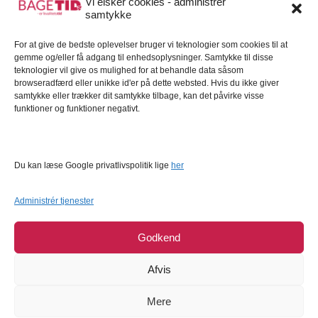
Vi elsker cookies - administrer
samtykke
Kundeservice
For at give de bedste oplevelser bruger vi teknologier som cookies til at
Kundeservice
gemme og/eller få adgang til enhedsoplysninger. Samtykke til disse
FAQ – Ofte stillede spørgsmål
teknologier vil give os mulighed for at behandle data såsom
browseradfærd eller unikke id'er på dette websted. Hvis du ikke giver
Om Bagetid.dk
samtykke eller trækker dit samtykke tilbage, kan det påvirke visse
funktioner og funktioner negativt.
Se Fødevarestyrelsens smiley-rapporter
Forretningsbetingelser
Cookies
Du kan læse Google privatlivspolitik lige
her
Persondatapolitik
Administrér tjenester
Godkend
Afvis
Mere