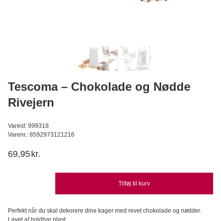
PME - Marshmallow, Blomster 12 stk 180g
PME
59,95
DKK
Læg i kurv
Tescoma – Chokolade og Nødde
Rivejern
Vareid: 999318
Varenr.: 8592973121216
69,95
kr.
Tilføj til kurv
Perfekt når du skal dekorere dine kager med revet chokolade og nødder.
Lavet af holdbar plast.