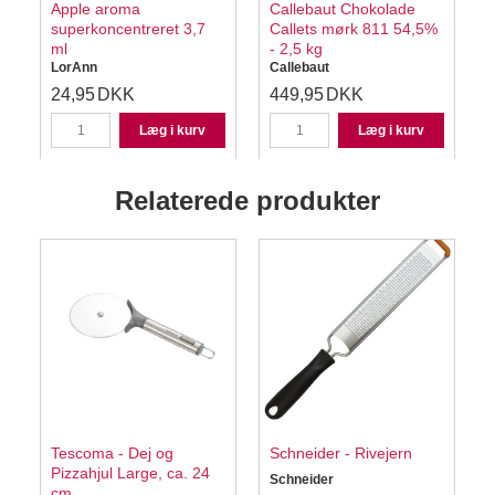
Apple aroma
Callebaut Chokolade
superkoncentreret 3,7
Callets mørk 811 54,5%
ml
- 2,5 kg
LorAnn
Callebaut
24,95
DKK
449,95
DKK
Læg i kurv
Læg i kurv
Relaterede produkter
Tescoma - Dej og
Schneider - Rivejern
Pizzahjul Large, ca. 24
Schneider
cm