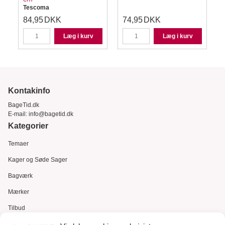
Tescoma
84,95
DKK
74,95
DKK
Læg i kurv
Læg i kurv
Kontakinfo
BageTid.dk
E-mail:
info@bagetid.dk
Kategorier
Temaer
Kager og Søde Sager
Bagværk
Mærker
Tilbud
Gavekort