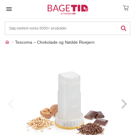
Skip
to
content
Tescoma – Chokolade og Nødde Rivejern
Måske kunne nogle af
☓
disse produkter have din
interesse?