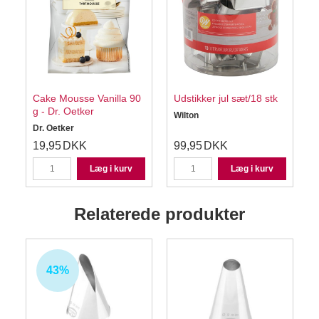
Cake Mousse Vanilla 90
Udstikker jul sæt/18 stk
g - Dr. Oetker
Wilton
Dr. Oetker
19,95
DKK
99,95
DKK
Læg i kurv
Læg i kurv
Relaterede produkter
43%