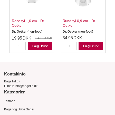
Rose tyl 1,6 cm - Dr.
Rund tyl 0,9 cm - Dr.
F
Oetker
Oetker
Dr. Oetker (non-food)
Dr. Oetker (non-food)
D
34,95
DKK
19,95
DKK
34,95
DKK
Læg i kurv
Læg i kurv
Kontakinfo
BageTid.dk
E-mail:
info@bagetid.dk
Kategorier
Temaer
Kager og Søde Sager