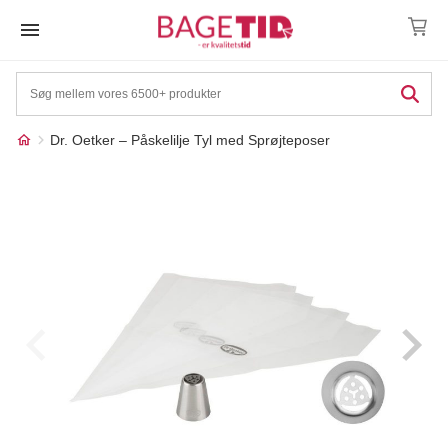
Skip
to
content
Dr. Oetker – Påskelilje Tyl med Sprøjteposer
Måske kunne nogle af
☓
disse produkter have din
interesse?