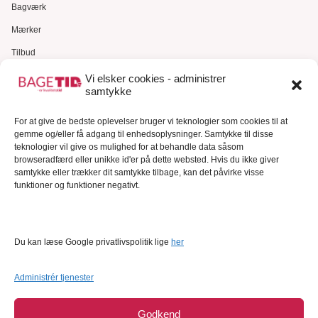
Bagværk
Mærker
Tilbud
Gavekort
Vi elsker cookies - administrer
samtykke
Kundeservice
For at give de bedste oplevelser bruger vi teknologier som cookies til at
Kundeservice
gemme og/eller få adgang til enhedsoplysninger. Samtykke til disse
FAQ – Ofte stillede spørgsmål
teknologier vil give os mulighed for at behandle data såsom
browseradfærd eller unikke id'er på dette websted. Hvis du ikke giver
Om Bagetid.dk
samtykke eller trækker dit samtykke tilbage, kan det påvirke visse
funktioner og funktioner negativt.
Se Fødevarestyrelsens smiley-rapporter
Forretningsbetingelser
Cookies
Du kan læse Google privatlivspolitik lige
her
Persondatapolitik
Administrér tjenester
Godkend