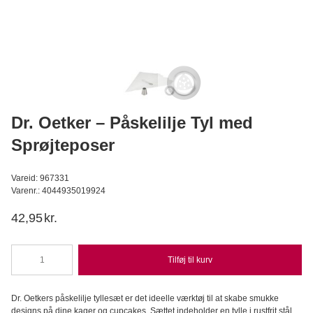
Tal- og bogstavform - Wilton
Wilton
C
289,95
DKK
Læg i kurv
Dr. Oetker – Påskelilje Tyl med
Sprøjteposer
Vareid: 967331
Varenr.: 4044935019924
42,95
kr.
Tilføj til kurv
Dr.
Oetker
-
Dr. Oetkers påskelilje tyllesæt er det ideelle værktøj til at skabe smukke
Påskelilje
designs på dine kager og cupcakes. Sættet indeholder en tylle i rustfrit stål