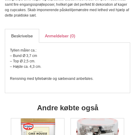
Tyl
samt fire engangssprøjteposer, hvilket gør det perfekt til dekoration af kager
med
og cupcakes. Skab imponerende påskeliljemønstre med lethed ved hjælp af
Sprøjteposer
dette praktiske sæt.
antal
Beskrivelse
Anmeldelser (0)
Tyllen måler ca.:
– Bund Ø 3,7 cm
– Top Ø 2,5 cm.
– Højde ca. 4,3 cm.
Rensning med tyllebørste og sæbevand anbefales.
Andre købte også