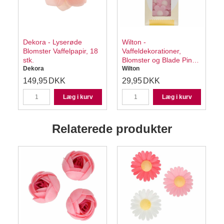
Dekora - Lyserøde
Wilton -
Blomster Vaffelpapir, 18
Vaffeldekorationer,
stk.
Blomster og Blade Pink
Dekora
11 stk
Wilton
149,95
DKK
29,95
DKK
Læg i kurv
Læg i kurv
Relaterede produkter