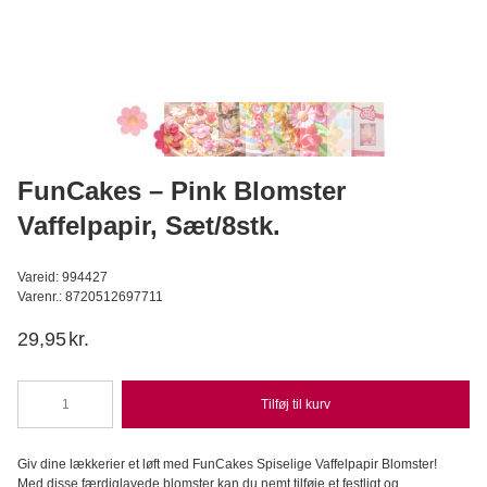
Callebaut Chokolade Callets mørk 811 54,5% - 2,5 kg
Callebaut
449,95
DKK
Læg i kurv
FunCakes – Pink Blomster
Vaffelpapir, Sæt/8stk.
Vareid: 994427
Varenr.: 8720512697711
29,95
kr.
Tilføj til kurv
FunCakes
-
Pink
Giv dine lækkerier et løft med FunCakes Spiselige Vaffelpapir Blomster!
Blomster
Med disse færdiglavede blomster kan du nemt tilføje et festligt og