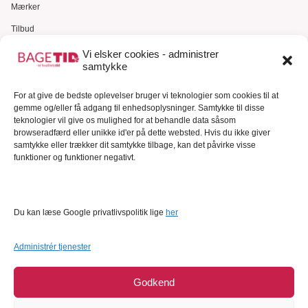
Mærker
Tilbud
Gavekort
Vi elsker cookies - administrer
samtykke
Kundeservice
For at give de bedste oplevelser bruger vi teknologier som cookies til at
Kundeservice
gemme og/eller få adgang til enhedsoplysninger. Samtykke til disse
FAQ – Ofte stillede spørgsmål
teknologier vil give os mulighed for at behandle data såsom
browseradfærd eller unikke id'er på dette websted. Hvis du ikke giver
Om Bagetid.dk
samtykke eller trækker dit samtykke tilbage, kan det påvirke visse
funktioner og funktioner negativt.
Se Fødevarestyrelsens smiley-rapporter
Forretningsbetingelser
Cookies
Du kan læse Google privatlivspolitik lige
her
Persondatapolitik
Administrér tjenester
Godkend