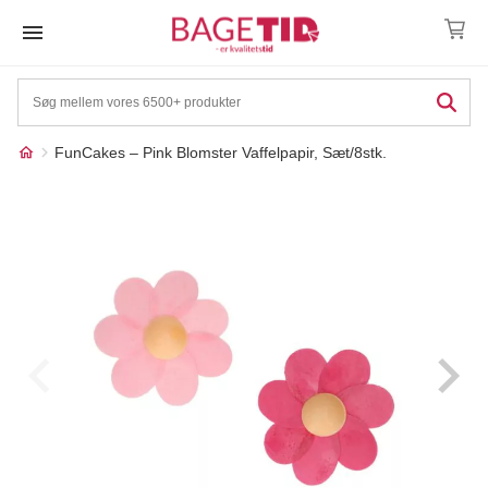
Skip
to
content
FunCakes – Pink Blomster Vaffelpapir, Sæt/8stk.
Måske kunne nogle af
☓
disse produkter have din
interesse?