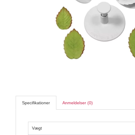
Hvedesur Surdejspulver - 500g
Bagerens
59,95
DKK
Specifikationer
Anmeldelser (0)
Vægt