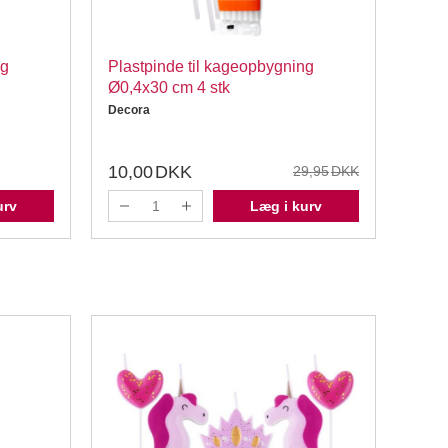
ng
Plastpinde til kageopbygning
Plun
Ø0,4x30 cm 4 stk
stk
Decora
Städt
99,
10,00
DKK
29,95
DKK
urv
Læg i kurv