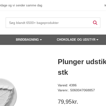
verdage og vi sender samme dag
BRØDBAGNING
CHOKOLADE OG UDSTYR
 produkter have din interesse?
Plunger udsti
stk
Vareid: 4386
Varenr.: 5060047068857
79,95
kr.