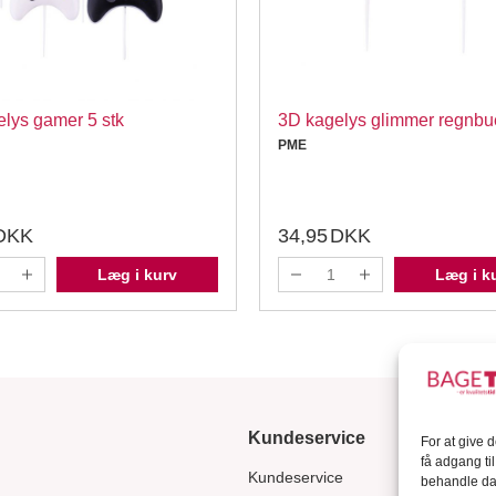
lys gamer 5 stk
3D kagelys glimmer regnbue
PME
DKK
34,95
DKK
Læg i kurv
Læg i k
Kundeservice
For at give 
få adgang ti
Kundeservice
behandle dat