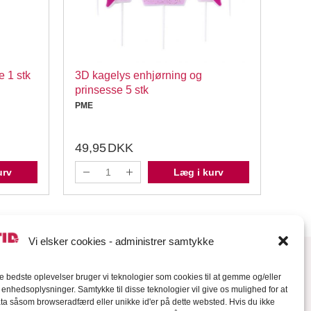
 1 stk
3D kagelys enhjørning og
PME 
prinsesse 5 stk
Thou
PME
PME
49,95
DKK
24,
urv
Læg i kurv
Vi elsker cookies - administrer samtykke
de bedste oplevelser bruger vi teknologier som cookies til at gemme og/eller
l enhedsoplysninger. Samtykke til disse teknologier vil give os mulighed for at
a såsom browseradfærd eller unikke id'er på dette websted. Hvis du ikke