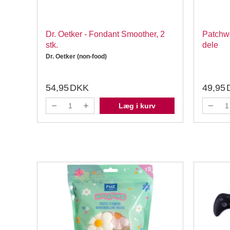
t 3,7
Dr. Oetker - Fondant Smoother, 2
Patchwo
stk.
dele
Dr. Oetker (non-food)
54,95
DKK
49,95
Læg i kurv