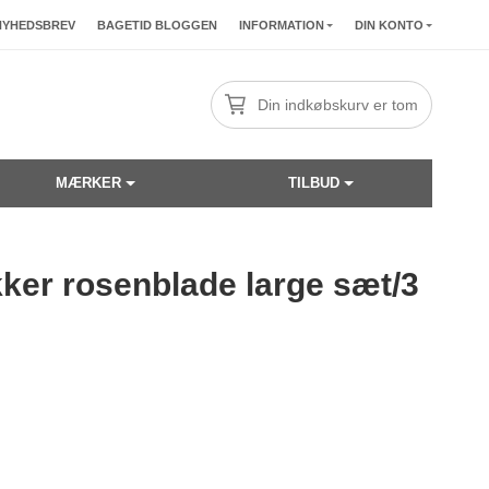
NYHEDSBREV
BAGETID BLOGGEN
INFORMATION
DIN KONTO
Din indkøbskurv er tom
MÆRKER
TILBUD
kker rosenblade large sæt/3
☓