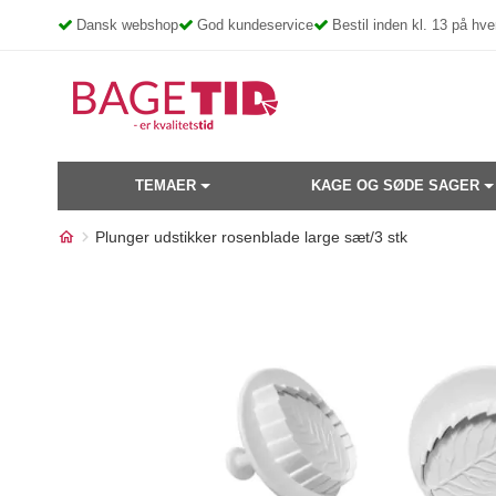
Skip
Dansk webshop
God kundeservice
Bestil inden kl. 13 på h
to
content
TEMAER
KAGE OG SØDE SAGER
Plunger udstikker rosenblade large sæt/3 stk
Måske kunne nogle af disse