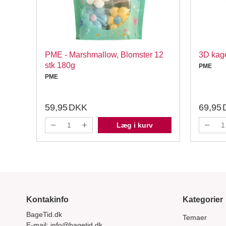
 stk.
PME - Marshmallow, Blomster 12
3D kage
stk 180g
PME
PME
59,95
DKK
69,95
Læg i kurv
Kontakinfo
Kategorier
BageTid.dk
Temaer
E-mail:
info@bagetid.dk