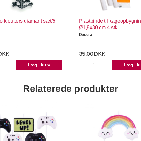
rk cutters diamant sæt/5
Plastpinde til kageopbygni
Ø1,8x30 cm 4 stk
Decora
DKK
35,00
DKK
Læg i kurv
Læg i k
Relaterede produkter