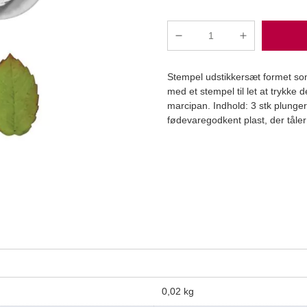
Plunger
udstikker
rosenblade
Stempel udstikkersæt formet som
large
med et stempel til let at trykke 
sæt/3
marcipan. Indhold: 3 stk plunger
stk
fødevaregodkent plast, der tåle
antal
Læg i kurv
0,02 kg