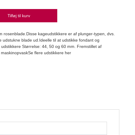
Tilføj til kurv
3D k
 rosenblade.Disse kageudstikkere er af plunger-typen, dvs.
Dekor
de udstukne blade ud.Ideelle til at udstikke fondant og
44,
 udstikkere Størrelse: 44, 50 og 60 mm. Fremstillet af
r maskinopvaskSe flere udstikkere her