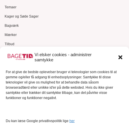
Temaer
Kager og Søde Sager
Bagværk
Mærker
Tilbud
Gavekort
Vi elsker cookies - administrer
samtykke
Kundeservice
For at give de bedste oplevelser bruger vi teknologier som cookies til at
Kundeservice
gemme og/eller få adgang til enhedsoplysninger. Samtykke til disse
FAQ – Ofte stillede spørgsmål
teknologier vil give os mulighed for at behandle data såsom
browseradfærd eller unikke id'er på dette websted. Hvis du ikke giver
Om Bagetid.dk
samtykke eller trækker dit samtykke tilbage, kan det påvirke visse
funktioner og funktioner negativt.
Se Fødevarestyrelsens smiley-rapporter
Forretningsbetingelser
Cookies
Du kan læse Google privatlivspolitik lige
her
Persondatapolitik