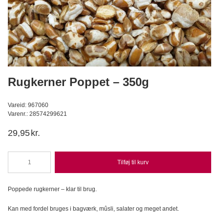
Lakrids Pulver
Konditorens
29,95
DKK
Læg i kurv
Rugkerner Poppet – 350g
Vareid: 967060
Varenr.: 28574299621
29,95
kr.
Tilføj til kurv
Rugkerner
Poppet
-
Poppede rugkerner – klar til brug.
350g
antal
Kan med fordel bruges i bagværk, mûsli, salater og meget andet.