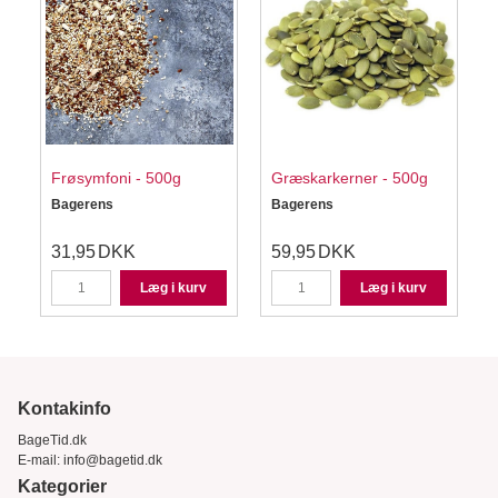
Frøsymfoni - 500g
Græskarkerner - 500g
Bagerens
Bagerens
31,95
DKK
59,95
DKK
Læg i kurv
Læg i kurv
Kontakinfo
BageTid.dk
E-mail:
info@bagetid.dk
Kategorier