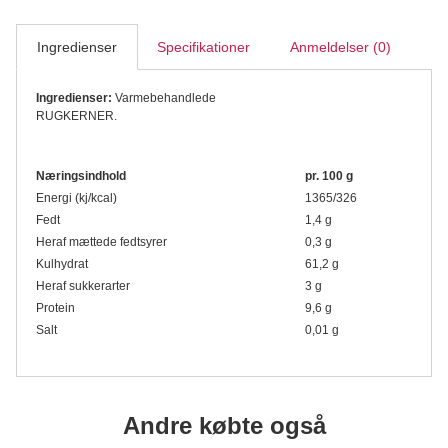
Ingredienser
Specifikationer
Anmeldelser (0)
Ingredienser:
Varmebehandlede
RUGKERNER.
Næringsindhold
pr. 100 g
Energi (kj/kcal)
1365/326
Fedt
1,4 g
Heraf mættede fedtsyrer
0,3 g
Kulhydrat
61,2 g
Heraf sukkerarter
3 g
Protein
9,6 g
Salt
0,01 g
Andre købte også