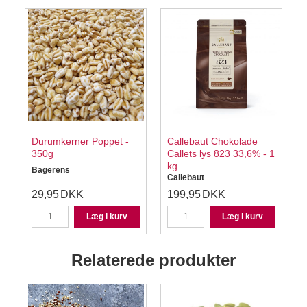
Durumkerner Poppet -
Callebaut Chokolade
350g
Callets lys 823 33,6% - 1
kg
-
Bagerens
Callebaut
C
29,95
DKK
199,95
DKK
Læg i kurv
Læg i kurv
Relaterede produkter