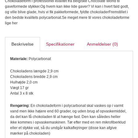
Chokoladeform i professionel kvalitet fra belgiske Chocolate World til
gaveformede stykker.Og hvem kan ikke lide gaver? Vi kan i hvert fald godt,
og ville blive glade, hvis vi fik pakkeformede, fyldte chokoladerFremstillet i
den bedste kvalitets polycarbonat.Se meget mere til vores chokoladeforme
lige her
Beskrivelse
Specifikationer
Anmeldelser (0)
Materiale:
Polycarbonat
Chokoladens længde 2,9 cm
Chokoladens bredde 2,9 cm
Hulhøjde 2,0 cm
Vægt 17 gr
Antal 3 x 8 stk
Rengøring:
En chokoladeform i polycarbonat skal vaskes op i varmt
vand men ikke højere end 60 grader, og uden brug af opvaskemiddel,
da det kan få chokoladen til at hænge fast. Den kan således heller
ikke kommes i opvaskemaskinen. Tør efter med en ren mikrofiberklud
eller et stykke vat, så du undgår kalkaflejringer (disse kan afgive
mærker på chokoladen)