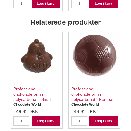
Læg i kurv
Læg i kurv
Relaterede produkter
Professionel
Professionel
chokoladeform i
chokoladeform i
polycarbonat - Small
polycarbonat - Football
Round Chicken
Chocolate World
Ø3 cm CW1243
Chocolate World
CW12145
149,95
DKK
149,95
DKK
Læg i kurv
Læg i kurv