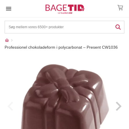
Skip
to
content
Professionel chokoladeform i polycarbonat – Present CW1036
Måske kunne nogle af
☓
disse produkter have din
interesse?
80%