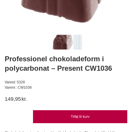
Anise aroma superkoncentreret 3,7 ml
LorAnn
24,95
DKK
4,95
DKK
Læg i kurv
Professionel chokoladeform i
polycarbonat – Present CW1036
Vareid: 5326
Varenr.: CW1036
149,95
kr.
Tilføj til kurv