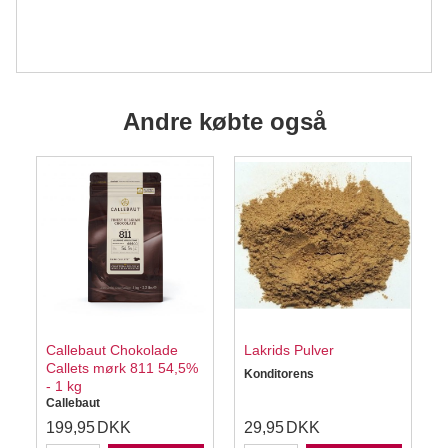
Andre købte også
Callebaut Chokolade
Lakrids Pulver
C
Callets mørk 811 54,5%
Konditorens
- 1 kg
D
Callebaut
199,95
DKK
29,95
DKK