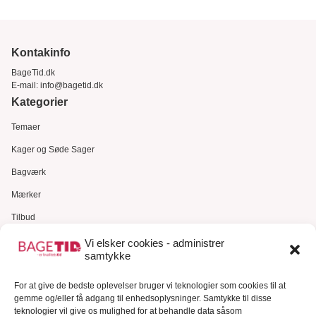
Kontakinfo
BageTid.dk
E-mail:
info@bagetid.dk
Kategorier
Temaer
Kager og Søde Sager
Bagværk
Mærker
Tilbud
Gavekort
Vi elsker cookies - administrer
samtykke
Kundeservice
For at give de bedste oplevelser bruger vi teknologier som cookies til at
Kundeservice
gemme og/eller få adgang til enhedsoplysninger. Samtykke til disse
FAQ – Ofte stillede spørgsmål
teknologier vil give os mulighed for at behandle data såsom