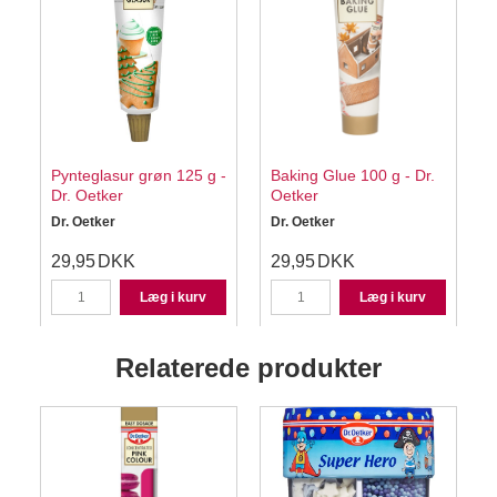
Pynteglasur grøn 125 g -
Baking Glue 100 g - Dr.
Dr. Oetker
Oetker
Dr. Oetker
Dr. Oetker
C
29,95
DKK
29,95
DKK
Læg i kurv
Læg i kurv
Relaterede produkter