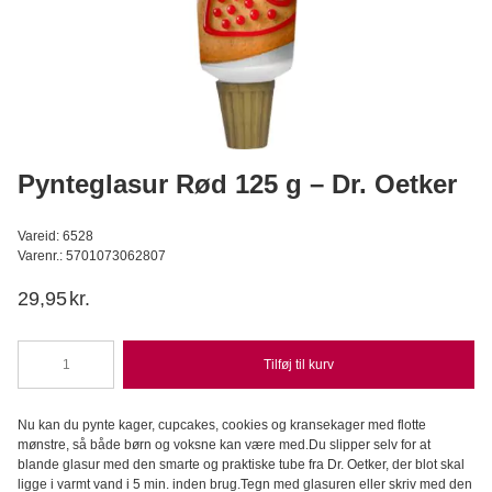
Cake Mousse Strawberry 96 g - Dr. Oetker
Dr. Oetker
D
19,95
DKK
Læg i kurv
Pynteglasur Rød 125 g – Dr. Oetker
Vareid: 6528
Varenr.: 5701073062807
29,95
kr.
Tilføj til kurv
Pynteglasur
Rød
125
Nu kan du pynte kager, cupcakes, cookies og kransekager med flotte
g
mønstre, så både børn og voksne kan være med.Du slipper selv for at
-
blande glasur med den smarte og praktiske tube fra Dr. Oetker, der blot skal
Dr.
ligge i varmt vand i 5 min. inden brug.Tegn med glasuren eller skriv med den
Oetker