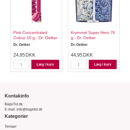
a
Pink Concentrated
Krymmel Super Hero 76
Colour 15 g - Dr. Oetker
g - Dr. Oetker
Dr. Oetker
Dr. Oetker
D
24,95
DKK
44,95
DKK
Læg i kurv
Læg i kurv
Kontakinfo
BageTid.dk
E-mail:
info@bagetid.dk
Kategorier
Temaer