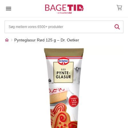
Skip
to
content
Pynteglasur Rød 125 g – Dr. Oetker
Måske kunne nogle af
☓
disse produkter have din
interesse?