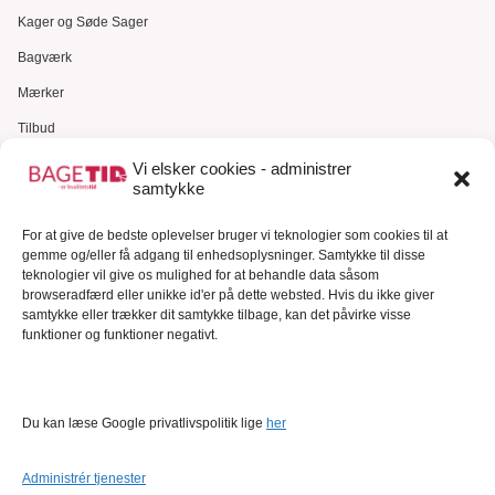
Kager og Søde Sager
Bagværk
Mærker
Tilbud
Gavekort
Vi elsker cookies - administrer
samtykke
Kundeservice
For at give de bedste oplevelser bruger vi teknologier som cookies til at
Kundeservice
gemme og/eller få adgang til enhedsoplysninger. Samtykke til disse
FAQ – Ofte stillede spørgsmål
teknologier vil give os mulighed for at behandle data såsom
browseradfærd eller unikke id'er på dette websted. Hvis du ikke giver
Om Bagetid.dk
samtykke eller trækker dit samtykke tilbage, kan det påvirke visse
funktioner og funktioner negativt.
Se Fødevarestyrelsens smiley-rapporter
Forretningsbetingelser
Cookies
Du kan læse Google privatlivspolitik lige
her
Persondatapolitik
Administrér tjenester