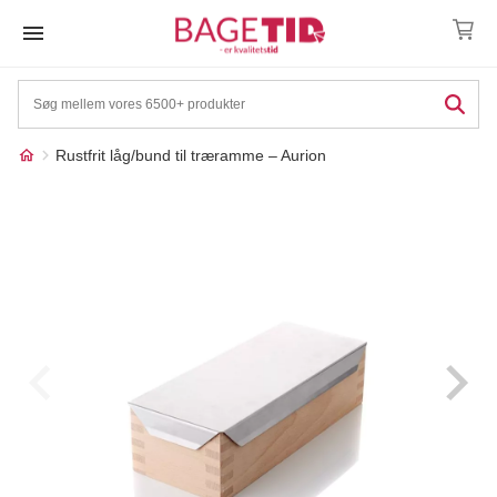
Skip
to
content
Rustfrit låg/bund til træramme – Aurion
Måske kunne nogle af
☓
disse produkter have din
interesse?