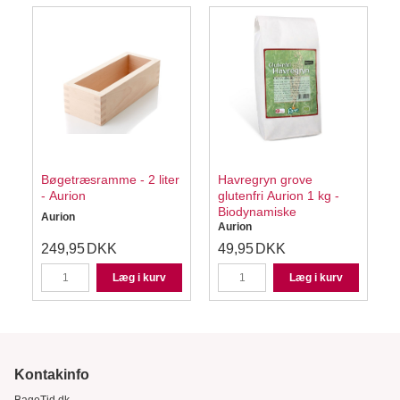
Bøgetræsramme - 2 liter
Havregryn grove
- Aurion
glutenfri Aurion 1 kg -
Biodynamiske
Aurion
Aurion
W
249,95
DKK
49,95
DKK
Læg i kurv
Læg i kurv
Kontakinfo
BageTid.dk