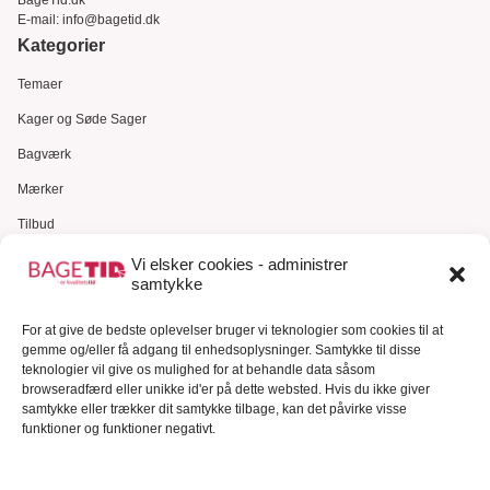
E-mail:
info@bagetid.dk
Kategorier
Temaer
Kager og Søde Sager
Bagværk
Mærker
Tilbud
Gavekort
Vi elsker cookies - administrer
samtykke
Kundeservice
For at give de bedste oplevelser bruger vi teknologier som cookies til at
Kundeservice
gemme og/eller få adgang til enhedsoplysninger. Samtykke til disse
FAQ – Ofte stillede spørgsmål
teknologier vil give os mulighed for at behandle data såsom
browseradfærd eller unikke id'er på dette websted. Hvis du ikke giver
Om Bagetid.dk
samtykke eller trækker dit samtykke tilbage, kan det påvirke visse
funktioner og funktioner negativt.
Se Fødevarestyrelsens smiley-rapporter
Forretningsbetingelser