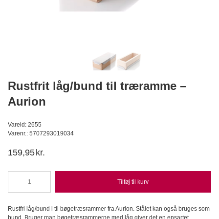
Hel Rug Aurion 12,5 kg - Biodynamisk
Aurion
279,95
DKK
Læg i kurv
Rustfrit låg/bund til træramme –
Aurion
Vareid: 2655
Varenr.: 5707293019034
159,95
kr.
Tilføj til kurv
Rustfrit
låg/bund
til
Rustfri låg/bund i til bøgetræsrammer fra Aurion. Stålet kan også bruges som
træramme
bund. Bruger man bøgetræsrammerne med låg giver det en ensartet