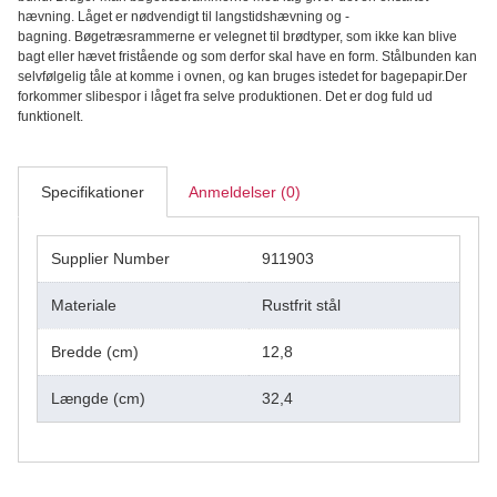
-
hævning. Låget er nødvendigt til langstidshævning og -
Aurion
bagning. Bøgetræsrammerne er velegnet til brødtyper, som ikke kan blive
antal
bagt eller hævet fristående og som derfor skal have en form. Stålbunden kan
selvfølgelig tåle at komme i ovnen, og kan bruges istedet for bagepapir.Der
forkommer slibespor i låget fra selve produktionen. Det er dog fuld ud
funktionelt.
Specifikationer
Anmeldelser (0)
Supplier Number
911903
Materiale
Rustfrit stål
Bredde (cm)
12,8
Længde (cm)
32,4