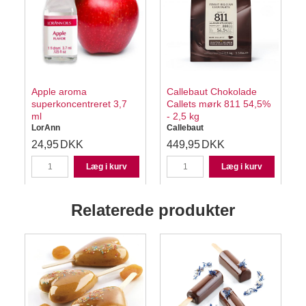
Apple aroma
Callebaut Chokolade
superkoncentreret 3,7
Callets mørk 811 54,5%
ml
- 2,5 kg
LorAnn
Callebaut
24,95
DKK
449,95
DKK
Læg i kurv
Læg i kurv
Relaterede produkter