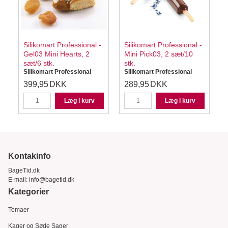
Silikomart Professional -
Silikomart Professional -
Gel03 Mini Hearts, 2
Mini Pick03, 2 sæt/10
sæt/6 stk.
stk.
Silikomart Professional
Silikomart Professional
S
399,95
DKK
289,95
DKK
K
Læg i kurv
Læg i kurv
Kontakinfo
BageTid.dk
E-mail:
info@bagetid.dk
Kategorier
Temaer
Kager og Søde Sager