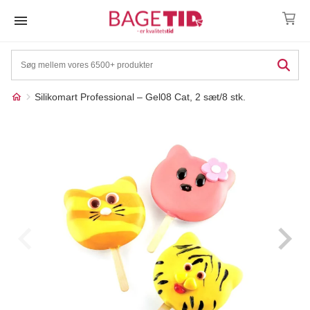
Skip
to
content
Silikomart Professional – Gel08 Cat, 2 sæt/8 stk.
Måske kunne nogle af
☓
disse produkter have din
interesse?
17%