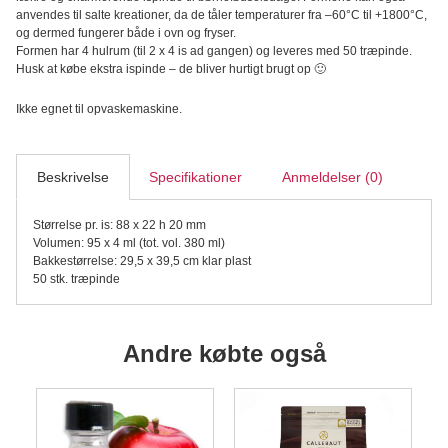
Cat,
anvendes til salte kreationer, da de tåler temperaturer fra –60°C til +1800°C,
2
og dermed fungerer både i ovn og fryser.
sæt/8
Formen har 4 hulrum (til 2 x 4 is ad gangen) og leveres med 50 træpinde.
stk.
Husk at købe ekstra ispinde – de bliver hurtigt brugt op 🙂
antal
Ikke egnet til opvaskemaskine.
Beskrivelse
Specifikationer
Anmeldelser (0)
Størrelse pr. is: 88 x 22 h 20 mm
Volumen: 95 x 4 ml (tot. vol. 380 ml)
Bakkestørrelse: 29,5 x 39,5 cm klar plast
50 stk. træpinde
Andre købte også