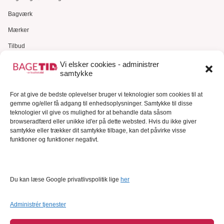
Bagværk
Mærker
Tilbud
Gavekort
Vi elsker cookies - administrer
samtykke
Kundeservice
For at give de bedste oplevelser bruger vi teknologier som cookies til at
Kundeservice
gemme og/eller få adgang til enhedsoplysninger. Samtykke til disse
FAQ – Ofte stillede spørgsmål
teknologier vil give os mulighed for at behandle data såsom
browseradfærd eller unikke id'er på dette websted. Hvis du ikke giver
Om Bagetid.dk
samtykke eller trækker dit samtykke tilbage, kan det påvirke visse
funktioner og funktioner negativt.
Se Fødevarestyrelsens smiley-rapporter
Forretningsbetingelser
Cookies
Du kan læse Google privatlivspolitik lige
her
Persondatapolitik
Administrér tjenester