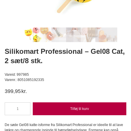
Wilfa - Glacier, Isterningmaskine
Wilfa
1.199,95
DKK
999,95
DKK
Læg i kurv
Silikomart Professional – Gel08 Cat,
2 sæt/8 stk.
Vareid: 997985
Varenr.: 8051085192335
399,95
kr.
Tilføj til kurv
Silikomart
Professional
-
De søde Gel08 katte-isforme fra Silikomart Professional er ideelle til at lave
Gel08
lækre og charmerende ispinde til børnefødselsdage. Formene kan også