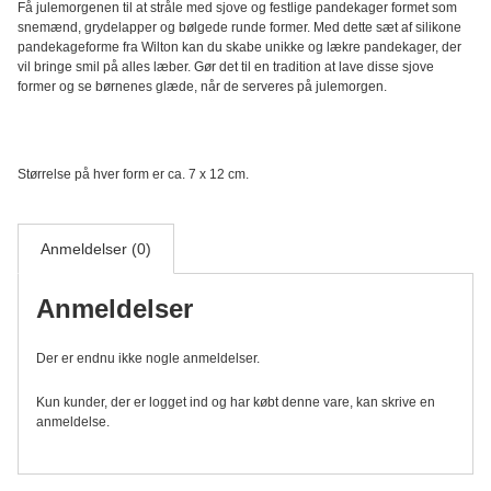
Få julemorgenen til at stråle med sjove og festlige pandekager formet som
Silikone
snemænd, grydelapper og bølgede runde former. Med dette sæt af silikone
sæt
pandekageforme fra Wilton kan du skabe unikke og lækre pandekager, der
antal
vil bringe smil på alles læber. Gør det til en tradition at lave disse sjove
former og se børnenes glæde, når de serveres på julemorgen.
Størrelse på hver form er ca. 7 x 12 cm.
Anmeldelser (0)
Anmeldelser
Der er endnu ikke nogle anmeldelser.
Kun kunder, der er logget ind og har købt denne vare, kan skrive en
anmeldelse.