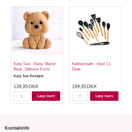
Katy Sue - Easy Stand
Køkkensæt - med 11
Bear, Silikone Form
Dele
Katy Sue Designs
W
139,95
DKK
199,95
DKK
Læg i kurv
Læg i kurv
Kontakinfo