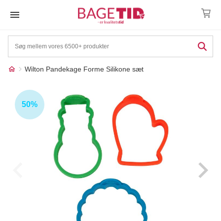
Skip
to
content
Wilton Pandekage Forme Silikone sæt
Måske kunne nogle af
☓
disse produkter have din
50%
interesse?