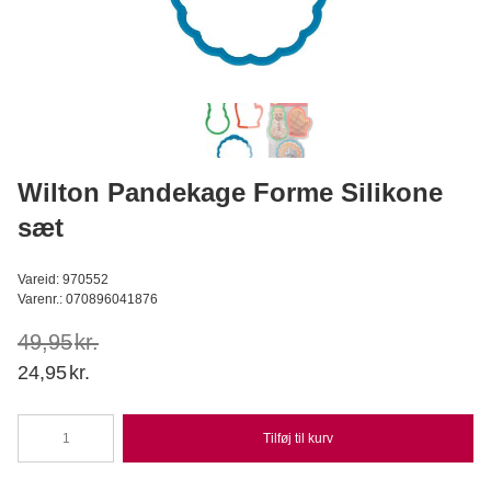
Mørk Maltmel - 375g
Bagerens
39,95
DKK
Læg i kurv
Wilton Pandekage Forme Silikone
sæt
Vareid: 970552
Varenr.: 070896041876
49,95
kr.
Original
Current
24,95
kr.
price
price
was:
is:
Tilføj til kurv
Wilton
49,95kr..
24,95kr..
Pandekage
Forme