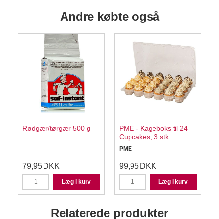
Andre købte også
Rødgær/tørgær 500 g
PME - Kageboks til 24
Cupcakes, 3 stk.
-
PME
C
79,95
DKK
99,95
DKK
Læg i kurv
Læg i kurv
Relaterede produkter