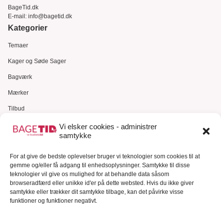
BageTid.dk
E-mail:
info@bagetid.dk
Kategorier
Temaer
Kager og Søde Sager
Bagværk
Mærker
Tilbud
Gavekort
Vi elsker cookies - administrer
samtykke
Kundeservice
For at give de bedste oplevelser bruger vi teknologier som cookies til at
Kundeservice
gemme og/eller få adgang til enhedsoplysninger. Samtykke til disse
FAQ – Ofte stillede spørgsmål
teknologier vil give os mulighed for at behandle data såsom
browseradfærd eller unikke id'er på dette websted. Hvis du ikke giver
Om Bagetid.dk
samtykke eller trækker dit samtykke tilbage, kan det påvirke visse
funktioner og funktioner negativt.
Se Fødevarestyrelsens smiley-rapporter
Forretningsbetingelser