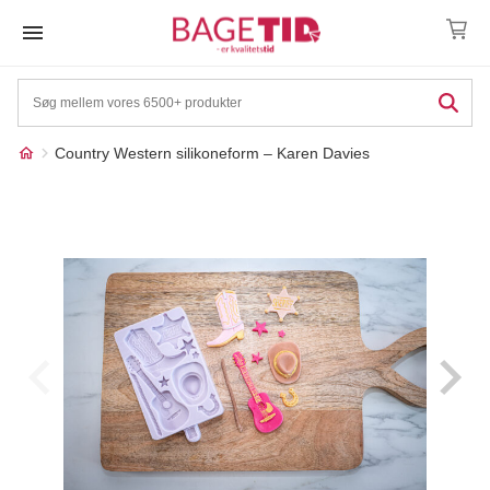
Skip
to
content
Country Western silikoneform – Karen Davies
Måske kunne nogle af
☓
disse produkter have din
interesse?