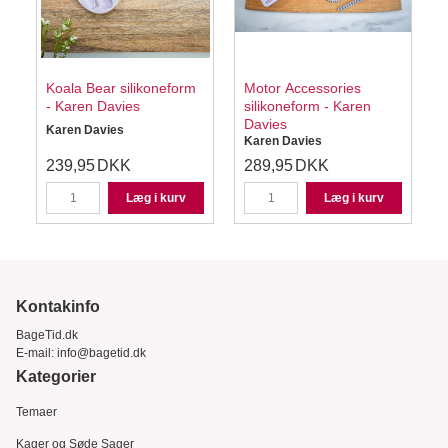
Koala Bear silikoneform
Motor Accessories
- Karen Davies
silikoneform - Karen
Davies
Karen Davies
Karen Davies
239,95
DKK
289,95
DKK
Læg i kurv
Læg i kurv
Kontakinfo
BageTid.dk
E-mail:
info@bagetid.dk
Kategorier
Temaer
Kager og Søde Sager