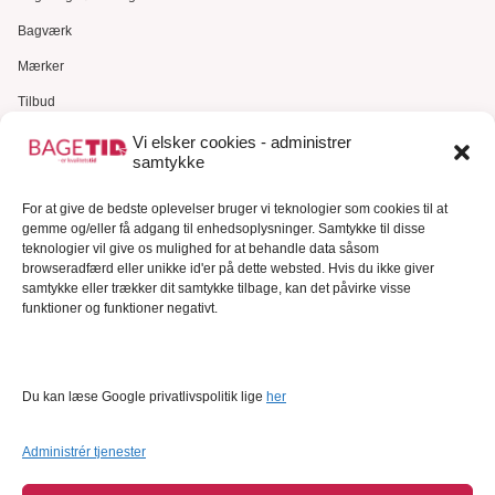
Bagværk
Mærker
Tilbud
Gavekort
Vi elsker cookies - administrer
samtykke
Kundeservice
For at give de bedste oplevelser bruger vi teknologier som cookies til at
Kundeservice
gemme og/eller få adgang til enhedsoplysninger. Samtykke til disse
FAQ – Ofte stillede spørgsmål
teknologier vil give os mulighed for at behandle data såsom
browseradfærd eller unikke id'er på dette websted. Hvis du ikke giver
Om Bagetid.dk
samtykke eller trækker dit samtykke tilbage, kan det påvirke visse
funktioner og funktioner negativt.
Se Fødevarestyrelsens smiley-rapporter
Forretningsbetingelser
Cookies
Du kan læse Google privatlivspolitik lige
her
Persondatapolitik
Administrér tjenester