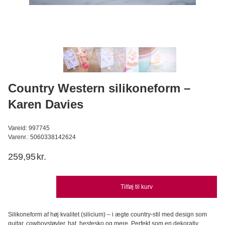
Valrhona kakaopulver 250 g
Valrhona
C
169,95
DKK
Læg i kurv
Country Western silikoneform –
Karen Davies
Vareid: 997745
Varenr.: 5060338142624
259,95
kr.
Tilføj til kurv
Silikoneform af høj kvalitet (silicium) – i ægte country-stil med design som
guitar, cowboystøvler, hat, hestesko og mere. Perfekt som en dekorativ