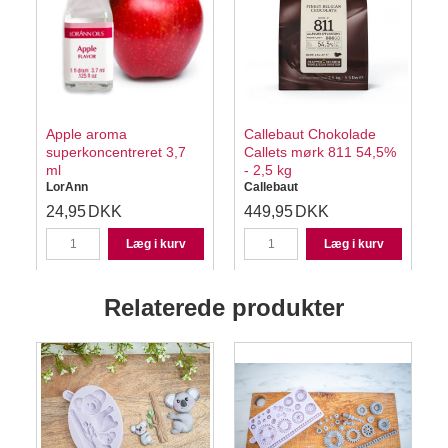
Apple aroma
Callebaut Chokolade
superkoncentreret 3,7
Callets mørk 811 54,5%
ml
- 2,5 kg
LorAnn
Callebaut
24,95
DKK
449,95
DKK
Læg i kurv
Læg i kurv
Relaterede produkter