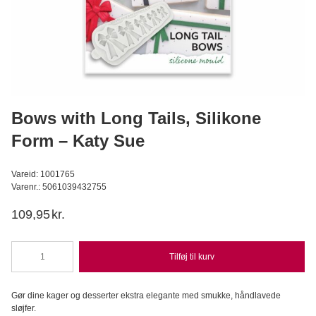
Hvedesur Surdejspulver - 500g
Bagerens
59,95
DKK
Læg i kurv
Bows with Long Tails, Silikone
Form – Katy Sue
Vareid: 1001765
Varenr.: 5061039432755
109,95
kr.
Tilføj til kurv
Bows
with
Long
Gør dine kager og desserter ekstra elegante med smukke, håndlavede
Tails,
sløjfer.
Silikone