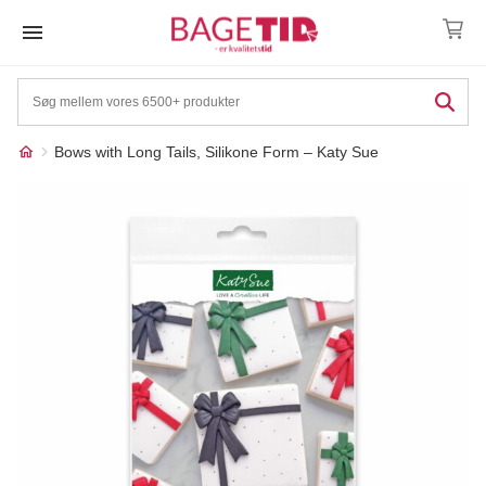
Skip
to
content
Bows with Long Tails, Silikone Form – Katy Sue
Måske kunne nogle af
☓
disse produkter have din
interesse?