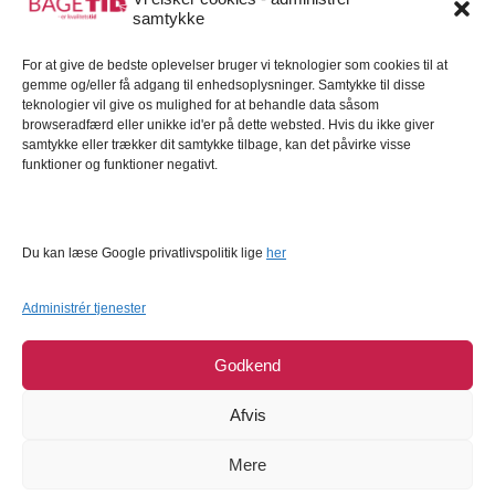
samtykke
Kundeservice
For at give de bedste oplevelser bruger vi teknologier som cookies til at
Kundeservice
gemme og/eller få adgang til enhedsoplysninger. Samtykke til disse
FAQ – Ofte stillede spørgsmål
teknologier vil give os mulighed for at behandle data såsom
browseradfærd eller unikke id'er på dette websted. Hvis du ikke giver
Om Bagetid.dk
samtykke eller trækker dit samtykke tilbage, kan det påvirke visse
funktioner og funktioner negativt.
Se Fødevarestyrelsens smiley-rapporter
Forretningsbetingelser
Cookies
Du kan læse Google privatlivspolitik lige
her
Persondatapolitik
Administrér tjenester
Godkend
Afvis
Mere
COPYRIGHT © 2026
BAGETID.DK
SUPPORT BY
1902 SOFTWARE