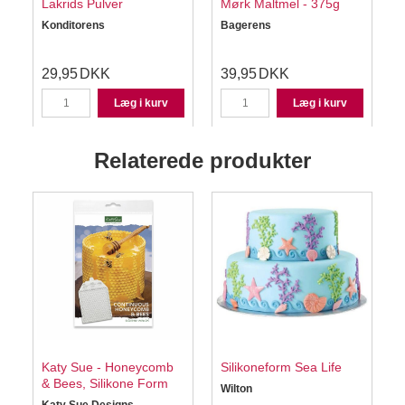
Lakrids Pulver
Mørk Maltmel - 375g
Konditorens
Bagerens
S
29,95
DKK
39,95
DKK
Læg i kurv
Læg i kurv
Relaterede produkter
Katy Sue - Honeycomb
Silikoneform Sea Life
K
& Bees, Silikone Form
Wilton