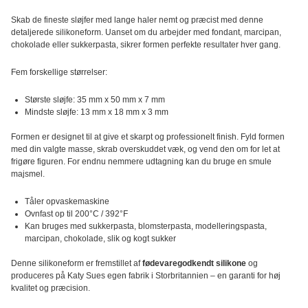
Form
Skab de fineste sløjfer med lange haler nemt og præcist med denne
-
detaljerede silikoneform. Uanset om du arbejder med fondant, marcipan,
Katy
chokolade eller sukkerpasta, sikrer formen perfekte resultater hver gang.
Sue
antal
Fem forskellige størrelser:
Største sløjfe: 35 mm x 50 mm x 7 mm
Mindste sløjfe: 13 mm x 18 mm x 3 mm
Formen er designet til at give et skarpt og professionelt finish. Fyld formen
med din valgte masse, skrab overskuddet væk, og vend den om for let at
frigøre figuren. For endnu nemmere udtagning kan du bruge en smule
majsmel.
Tåler opvaskemaskine
Ovnfast op til 200°C / 392°F
Kan bruges med sukkerpasta, blomsterpasta, modelleringspasta,
marcipan, chokolade, slik og kogt sukker
Denne silikoneform er fremstillet af
fødevaregodkendt silikone
og
produceres på Katy Sues egen fabrik i Storbritannien – en garanti for høj
kvalitet og præcision.