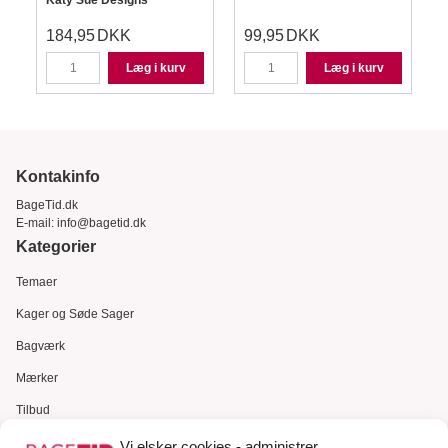
Katy Sue Designs
184,95
DKK
99,95
DKK
Læg i kurv
Læg i kurv
Kontakinfo
BageTid.dk
E-mail:
info@bagetid.dk
Kategorier
Temaer
Kager og Søde Sager
Bagværk
Mærker
Tilbud
Gavekort
Vi elsker cookies - administrer