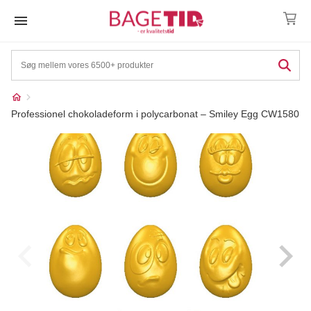
Skip
to
content
Professionel chokoladeform i polycarbonat – Smiley Egg CW1580
Måske kunne nogle af
☓
disse produkter have din
interesse?