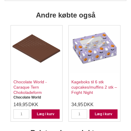
Andre købte også
Chocolate World -
Kageboks til 6 stk
Caraque Tern
cupcakes/muffins 2 stk –
Chokoladeform
Fright Night
Chocolate World
149,95
DKK
34,95
DKK
Læg i kurv
Læg i kurv