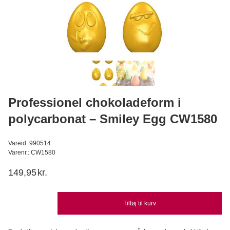
Lakrids Pulver
Konditorens
29,95
DKK
Læg i kurv
Professionel chokoladeform i
polycarbonat – Smiley Egg CW1580
Vareid: 990514
Varenr.: CW1580
149,95
kr.
Tilføj til kurv