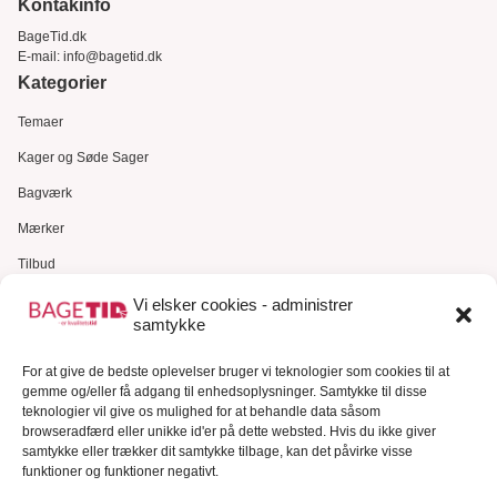
Kontakinfo
BageTid.dk
E-mail:
info@bagetid.dk
Kategorier
Temaer
Kager og Søde Sager
Bagværk
Mærker
Tilbud
Gavekort
Vi elsker cookies - administrer
samtykke
Kundeservice
For at give de bedste oplevelser bruger vi teknologier som cookies til at
Kundeservice
gemme og/eller få adgang til enhedsoplysninger. Samtykke til disse
FAQ – Ofte stillede spørgsmål
teknologier vil give os mulighed for at behandle data såsom
browseradfærd eller unikke id'er på dette websted. Hvis du ikke giver
Om Bagetid.dk
samtykke eller trækker dit samtykke tilbage, kan det påvirke visse
funktioner og funktioner negativt.
Se Fødevarestyrelsens smiley-rapporter