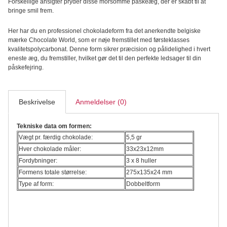
Forskellige ansigter pryder disse morsomme påskeæg, der er skabt til at
bringe smil frem.
Her har du en professionel chokoladeform fra det anerkendte belgiske
mærke Chocolate World, som er nøje fremstillet med førsteklasses
kvalitetspolycarbonat. Denne form sikrer præcision og pålidelighed i hvert
eneste æg, du fremstiller, hvilket gør det til den perfekte ledsager til din
påskefejring.
Beskrivelse
Anmeldelser (0)
Tekniske data om formen:
Vægt pr. færdig chokolade:
5,5 gr
Hver chokolade måler:
33x23x12mm
Fordybninger:
3 x 8 huller
Formens totale størrelse:
275x135x24 mm
Type af form:
Dobbeltform