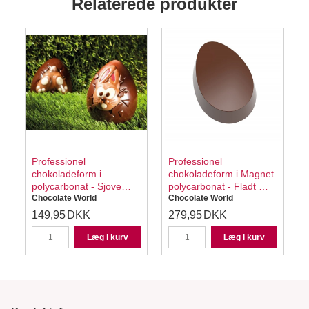
Relaterede produkter
Professionel
Professionel
chokoladeform i
chokoladeform i Magnet
e
polycarbonat - Sjove
polycarbonat - Fladt Æg
Påskeæg
Chocolate World
CW1000L44
Chocolate World
Chokoladeform CW1873
149,95
DKK
279,95
DKK
Læg i kurv
Læg i kurv