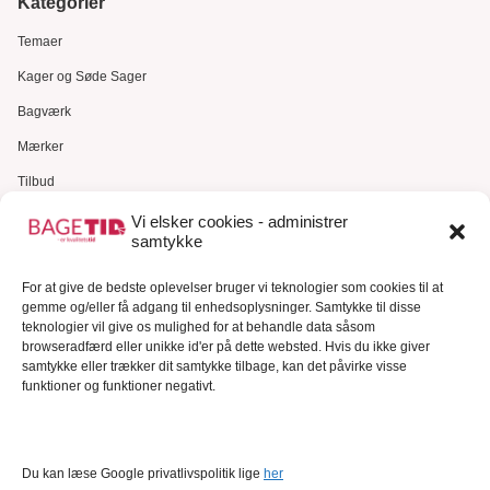
Kategorier
Temaer
Kager og Søde Sager
Bagværk
Mærker
Tilbud
Gavekort
Vi elsker cookies - administrer
samtykke
Kundeservice
For at give de bedste oplevelser bruger vi teknologier som cookies til at
Kundeservice
gemme og/eller få adgang til enhedsoplysninger. Samtykke til disse
FAQ – Ofte stillede spørgsmål
teknologier vil give os mulighed for at behandle data såsom
browseradfærd eller unikke id'er på dette websted. Hvis du ikke giver
Om Bagetid.dk
samtykke eller trækker dit samtykke tilbage, kan det påvirke visse
funktioner og funktioner negativt.
Se Fødevarestyrelsens smiley-rapporter
Forretningsbetingelser
Cookies
Du kan læse Google privatlivspolitik lige
her