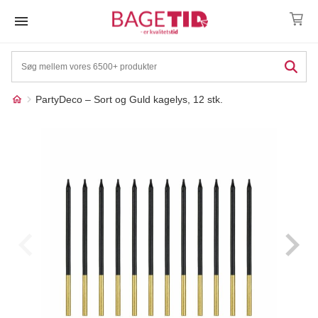
Skip
to
content
PartyDeco – Sort og Guld kagelys, 12 stk.
Måske kunne nogle af
☓
disse produkter have din
interesse?