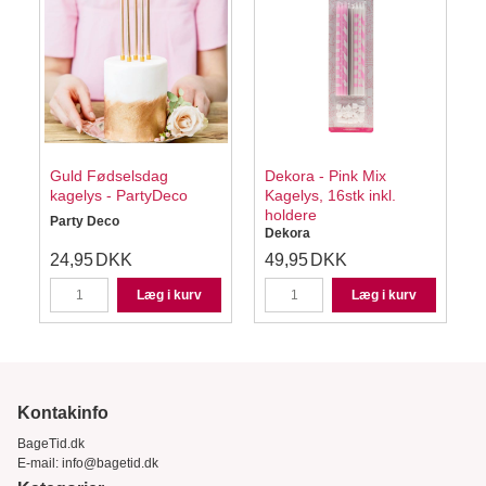
Guld Fødselsdag
Dekora - Pink Mix
kagelys - PartyDeco
Kagelys, 16stk inkl.
holdere
Party Deco
Dekora
24,95
DKK
49,95
DKK
Læg i kurv
Læg i kurv
Kontakinfo
BageTid.dk
E-mail:
info@bagetid.dk