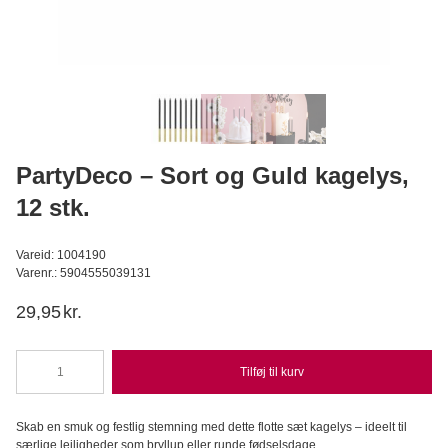
Valrhona kakaopulver 250 g
Valrhona
C
169,95
DKK
Læg i kurv
PartyDeco – Sort og Guld kagelys,
12 stk.
Vareid: 1004190
Varenr.: 5904555039131
29,95
kr.
Tilføj til kurv
PartyDeco
-
Sort
Skab
en
smuk
og
festlig
stemning
med
dette
flotte
sæt
kagelys –
ideelt
til
og
særlige
lejligheder
som
bryllup
eller
runde
fødselsdage.