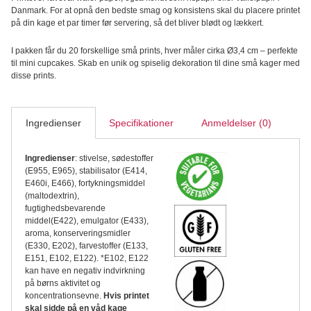
Danmark. For at opnå den bedste smag og konsistens skal du placere printet
på din kage et par timer før servering, så det bliver blødt og lækkert.
I pakken får du 20 forskellige små prints, hver måler cirka Ø3,4 cm – perfekte
til mini cupcakes. Skab en unik og spiselig dekoration til dine små kager med
disse prints.
Ingredienser
Specifikationer
Anmeldelser (0)
Ingredienser
: stivelse, sødestoffer
(E955, E965), stabilisator (E414,
E460i, E466), fortykningsmiddel
(maltodextrin),
fugtighedsbevarende
middel(E422), emulgator (E433),
aroma, konserveringsmidler
(E330, E202), farvestoffer (E133,
E151, E102, E122). *E102, E122
kan have en negativ indvirkning
på børns aktivitet og
koncentrationsevne.
Hvis printet
skal sidde på en våd kage