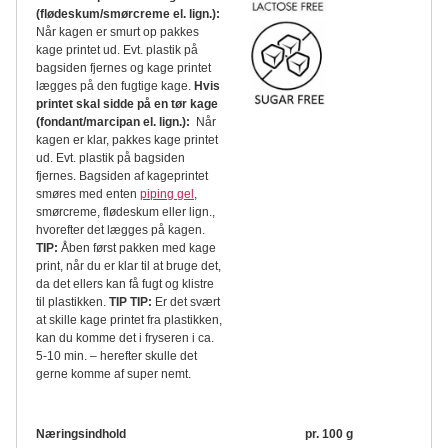
(flødeskum/smørcreme el. lign.):
Når kagen er smurt op pakkes
kage printet ud. Evt. plastik på
bagsiden fjernes og kage printet
lægges på den fugtige kage.
Hvis
printet skal sidde på en tør kage
(fondant/marcipan el. lign.):
Når
kagen er klar, pakkes kage printet
ud. Evt. plastik på bagsiden
fjernes. Bagsiden af kageprintet
smøres med enten
piping gel
,
smørcreme, flødeskum eller lign.,
hvorefter det lægges på kagen.
TIP:
Åben først pakken med kage
print, når du er klar til at bruge det,
da det ellers kan få fugt og klistre
til plastikken.
TIP TIP:
Er det svært
at skille kage printet fra plastikken,
kan du komme det i fryseren i ca.
5-10 min. – herefter skulle det
gerne komme af super nemt.
Næringsindhold
pr. 100 g