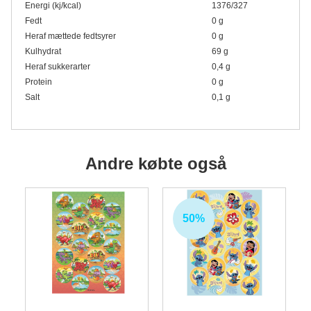
Energi (kj/kcal)
1376/327
Fedt
0 g
Heraf mættede fedtsyrer
0 g
Kulhydrat
69 g
Heraf sukkerarter
0,4 g
Protein
0 g
Salt
0,1 g
Andre købte også
50%