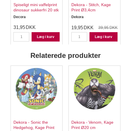
Spiseligt mini vaffelprint
Dekora - Stitch, Kage
dinosaur sukkerfri 20 stk
Print Ø3,4cm
Decora
Dekora
31,95
DKK
19,95
DKK
39,95
DKK
Læg i kurv
Læg i kurv
Relaterede produkter
Dekora - Sonic the
Dekora - Venom, Kage
Hedgehog, Kage Print
Print Ø20 cm