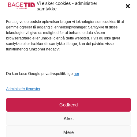
Gavekort
Vi elsker cookies - administrer
samtykke
Kundeservice
For at give de bedste oplevelser bruger vi teknologier som cookies til at
Kundeservice
gemme og/eller få adgang til enhedsoplysninger. Samtykke til disse
FAQ – Ofte stillede spørgsmål
teknologier vil give os mulighed for at behandle data såsom
browseradfærd eller unikke id'er på dette websted. Hvis du ikke giver
Om Bagetid.dk
samtykke eller trækker dit samtykke tilbage, kan det påvirke visse
funktioner og funktioner negativt.
Se Fødevarestyrelsens smiley-rapporter
Forretningsbetingelser
Cookies
Du kan læse Google privatlivspolitik lige
her
Persondatapolitik
Administrér tjenester
Godkend
Afvis
Mere