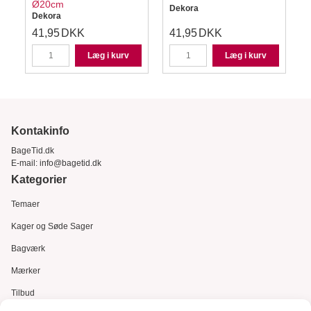
Ø20cm
Dekora
Dekora
41,95
DKK
41,95
DKK
Læg i kurv
Læg i kurv
Kontakinfo
BageTid.dk
E-mail:
info@bagetid.dk
Kategorier
Temaer
Kager og Søde Sager
Bagværk
Mærker
Tilbud