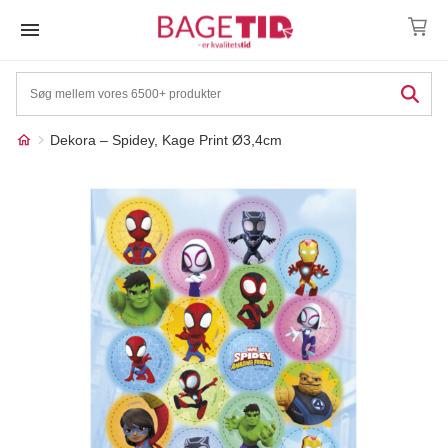
Skip
to
content
Dekora – Spidey, Kage Print Ø3,4cm
Måske kunne nogle af
☓
disse produkter have din
interesse?