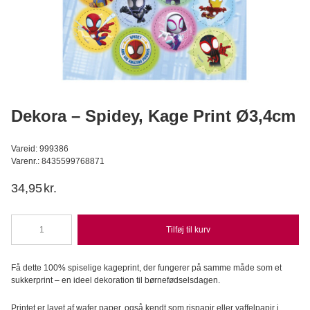
Konditorens - Fersken-Passionsfrugt Moussepulver, 500g
Konditorens
129,95
DKK
Læg i kurv
Dekora – Spidey, Kage Print Ø3,4cm
Vareid: 999386
Varenr.: 8435599768871
34,95
kr.
Tilføj til kurv
Dekora
-
Spidey,
Få dette 100% spiselige kageprint, der fungerer på samme måde som et
Kage
sukkerprint – en ideel dekoration til børnefødselsdagen.
Print
Ø3,4cm
Printet er lavet af wafer paper, også kendt som rispapir eller vaffelpapir i
antal