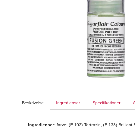
Konditorens - Fersken-Passionsfrugt Moussepulver, 
Konditorens
129,95
DKK
Beskrivelse
Ingredienser
Specifikationer
A
Ingredienser:
farve: (E 102) Tartrazin, (E 133) Brillian