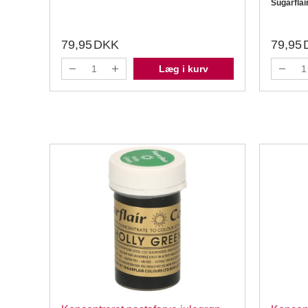
Sugarflai
79,95
DKK
79,95
Læg i kurv