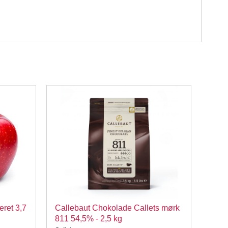
ret 3,7
Callebaut Chokolade Callets mørk
3D k
811 54,5% - 2,5 kg
Dekor