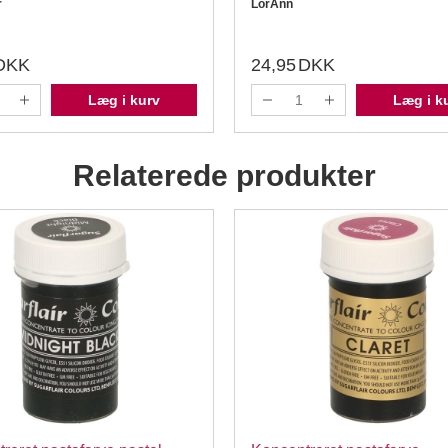
r
LorAnn
DKK
24,95
DKK
Læg i kurv
Læg i k
Relaterede produkter