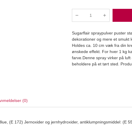
Spray
farve
500g
Fusion
Sugarflair spraypulver puster s
Green
dekorationer og mere et smukt 
10
Holdes ca. 10 cm væk fra din kr
g
ønskede effekt. For hver 1 kg 
-
Læg i kurv
farve.Denne spray virker på luf
Sugarflair
beholdere på et tørt sted. Produ
antal
nmeldelser (0)
t Blue, (E 172) Jernoxider og jernhydroxider, antiklumpningsmiddel: (E 55