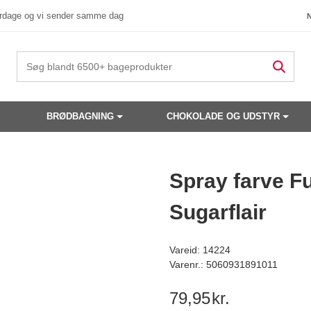
verdage og vi sender samme dag
BRØDBAGNING
CHOKOLADE OG UDSTYR
 produkter have din interesse?
Spray farve F
Sugarflair
Vareid: 14224
Varenr.: 5060931891011
79,95
kr.