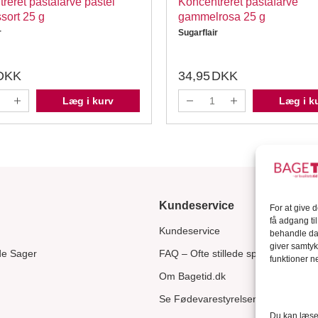
reret pastafarve pastel
Koncentreret pastafarve
sort 25 g
gammelrosa 25 g
r
Sugarflair
DKK
34,95
DKK
Læg i kurv
Læg i k
Kundeservice
For at give 
få adgang ti
Kundeservice
behandle dat
giver samtyk
de Sager
FAQ – Ofte stillede spørgsmål
funktioner ne
Om Bagetid.dk
Se Fødevarestyrelsens smiley-rapp
Du kan læse 