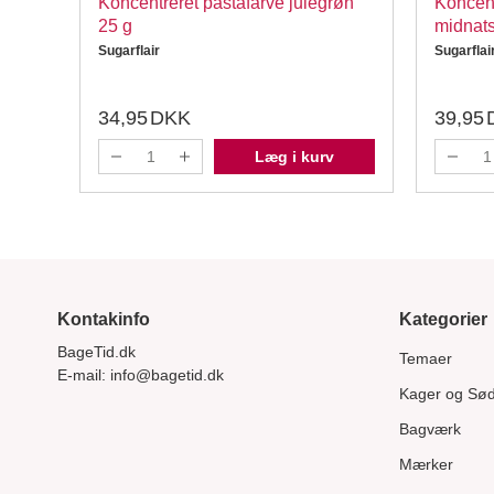
Koncentreret pastafarve julegrøn
Koncent
25 g
midnats
Sugarflair
Sugarflai
34,95
DKK
39,95
Læg i kurv
Kontakinfo
Kategorier
BageTid.dk
Temaer
E-mail:
info@bagetid.dk
Kager og Sø
Bagværk
Mærker