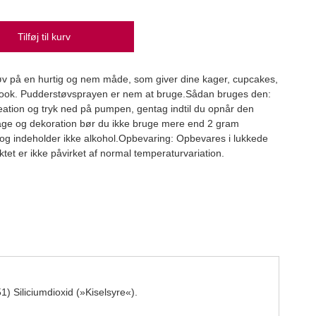
Tilføj til kurv
PME 
tøv på en hurtig og nem måde, som giver dine kager, cupcakes,
PME
look. Pudderstøvsprayen er nem at bruge.Sådan bruges den:
59,
eation og tryk ned på pumpen, gentag indtil du opnår den
kage og dekoration bør du ikke bruge mere end 2 gram
t og indeholder ikke alkohol.Opbevaring: Opbevares i lukkede
ktet er ikke påvirket af normal temperaturvariation.
1) Siliciumdioxid (»Kiselsyre«).