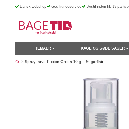
Skip
Dansk webshop
God kundeservice
Bestil inden kl. 13 på h
to
content
TEMAER
KAGE OG SØDE SAGER
Spray farve Fusion Green 10 g – Sugarflair
Måske kunne nogle af disse