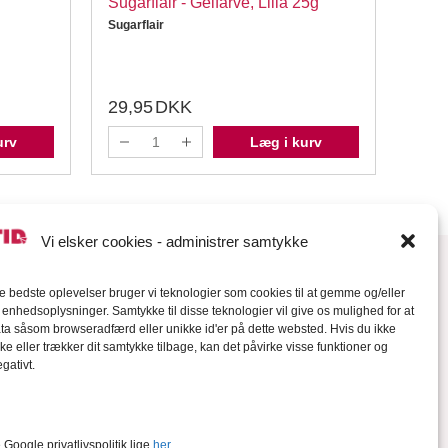
Sugarflair - Gelfarve, Lilla 25g
Past
Sugarflair
Wilton
29,95
DKK
24,
urv
Læg i kurv
Vi elsker cookies - administrer samtykke
de bedste oplevelser bruger vi teknologier som cookies til at gemme og/eller
l enhedsoplysninger. Samtykke til disse teknologier vil give os mulighed for at
a såsom browseradfærd eller unikke id'er på dette websted. Hvis du ikke
ke eller trækker dit samtykke tilbage, kan det påvirke visse funktioner og
gativt.
orter
Google privatlivspolitik lige
her