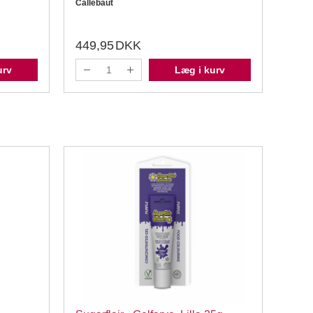
Callebaut
449,95
DKK
44,
urv
Læg i kurv