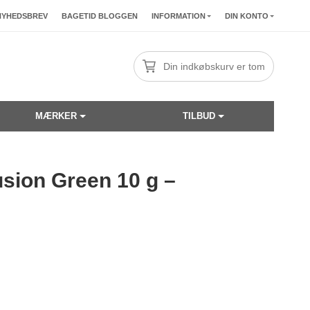
NYHEDSBREV
BAGETID BLOGGEN
INFORMATION
DIN KONTO
Din indkøbskurv er tom
MÆRKER
TILBUD
usion Green 10 g –
☓