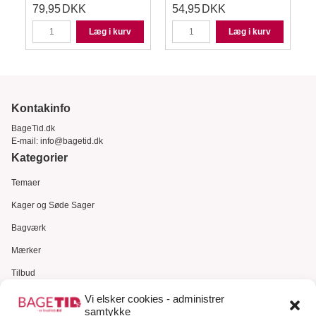
79,95
DKK
54,95
DKK
Læg i kurv
Læg i kurv
Kontakinfo
BageTid.dk
E-mail:
info@bagetid.dk
Kategorier
Temaer
Kager og Søde Sager
Bagværk
Mærker
Tilbud
Gavekort
Vi elsker cookies - administrer
samtykke