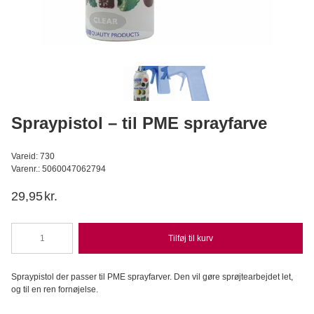
Kardasis - Barbie Kage Print sæt, 5 dele
Kardasis
D
59,95
DKK
Læg i kurv
Spraypistol – til PME sprayfarve
Vareid: 730
Varenr.: 5060047062794
29,95
kr.
Tilføj til kurv
Spraypistol
-
til
Spraypistol der passer til PME sprayfarver. Den vil gøre sprøjtearbejdet let,
PME
og til en ren fornøjelse.
sprayfarve
antal