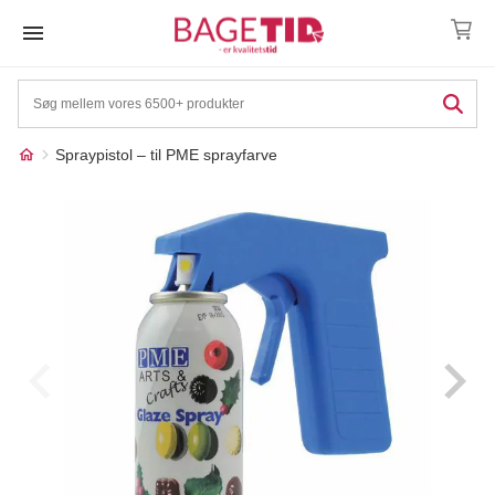
Skip
to
content
Spraypistol – til PME sprayfarve
Måske kunne nogle af
☓
disse produkter have din
interesse?