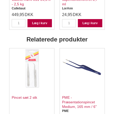
- 2,5 kg
ml
Callebaut
LorAnn
449,95
DKK
24,95
DKK
Læg i kurv
Læg i kurv
Relaterede produkter
,
Pincet sæt 2 stk
PME -
Præsentationspincet
Medium, 165 mm / 6"
D
PME