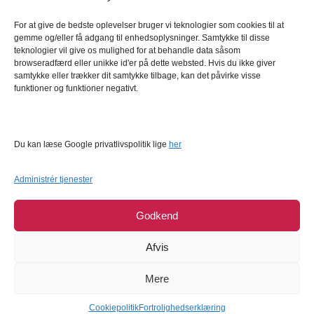
Kundeservice
For at give de bedste oplevelser bruger vi teknologier som cookies til at
Kundeservice
gemme og/eller få adgang til enhedsoplysninger. Samtykke til disse
FAQ – Ofte stillede spørgsmål
teknologier vil give os mulighed for at behandle data såsom
browseradfærd eller unikke id'er på dette websted. Hvis du ikke giver
Om Bagetid.dk
samtykke eller trækker dit samtykke tilbage, kan det påvirke visse
funktioner og funktioner negativt.
Se Fødevarestyrelsens smiley-rapporter
Forretningsbetingelser
Cookies
Du kan læse Google privatlivspolitik lige
her
Persondatapolitik
Administrér tjenester
Godkend
Afvis
Mere
COPYRIGHT © 2026
BAGETID.DK
SUPPORT BY
1902 SOFTWARE
Cookiepolitik
Fortrolighedserklæring