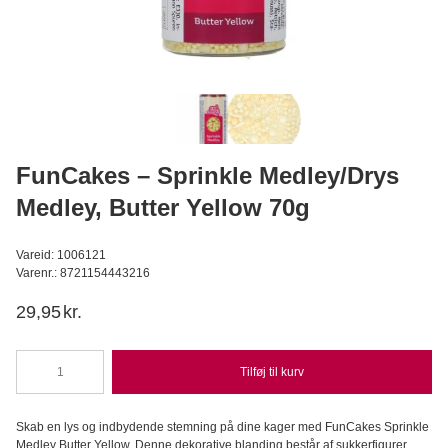
Callebaut Chokolade Callets ekstra mørk 70-30-38 - 2,5 kg
Callebaut
469,95
DKK
Læg i kurv
FunCakes – Sprinkle Medley/Drys
Medley, Butter Yellow 70g
Vareid: 1006121
Varenr.: 8721154443216
29,95
kr.
Tilføj til kurv
FunCakes
-
Sprinkle
Skab en lys og indbydende stemning på dine kager med FunCakes Sprinkle
Medley/Drys
Medley Butter Yellow. Denne dekorative blanding består af sukkerfigurer,