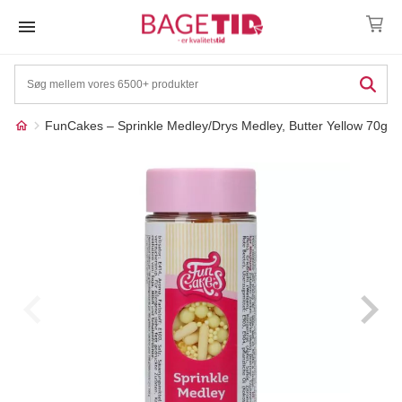
Skip
to
content
FunCakes – Sprinkle Medley/Drys Medley, Butter Yellow 70g
Måske kunne nogle af
☓
disse produkter have din
interesse?