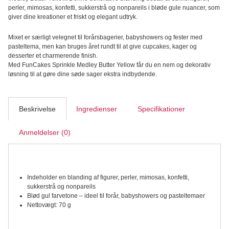
Medley,
perler, mimosas, konfetti, sukkerstrå og nonpareils i bløde gule nuancer, som
Butter
giver dine kreationer et friskt og elegant udtryk.
Yellow
70g
Mixet er særligt velegnet til forårsbagerier, babyshowers og fester med
antal
pasteltema, men kan bruges året rundt til at give cupcakes, kager og
desserter et charmerende finish.
Med FunCakes Sprinkle Medley Butter Yellow får du en nem og dekorativ
løsning til at gøre dine søde sager ekstra indbydende.
Beskrivelse
Ingredienser
Specifikationer
Anmeldelser (0)
Indeholder en blanding af figurer, perler, mimosas, konfetti,
sukkerstrå og nonpareils
Blød gul farvetone – ideel til forår, babyshowers og pasteltemaer
Nettovægt: 70 g