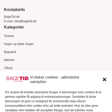
Kontakinfo
BageTid.dk
E-mail:
info@bagetid.dk
Kategorier
Temaer
Kager og Søde Sager
Bagværk
Mærker
Tilbud
Gavekort
Vi elsker cookies - administrer
samtykke
Kundeservice
For at give de bedste oplevelser bruger vi teknologier som cookies til at
Kundeservice
gemme og/eller få adgang til enhedsoplysninger. Samtykke til disse
FAQ – Ofte stillede spørgsmål
teknologier vil give os mulighed for at behandle data såsom
browseradfærd eller unikke id'er på dette websted. Hvis du ikke giver
Om Bagetid.dk
samtykke eller trækker dit samtykke tilbage, kan det påvirke visse