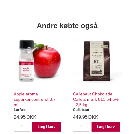
Andre købte også
Apple aroma
Callebaut Chokolade
superkoncentreret 3,7
Callets mørk 811 54,5%
ml
- 2,5 kg
LorAnn
Callebaut
24,95
DKK
449,95
DKK
Læg i kurv
Læg i kurv