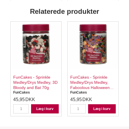
Relaterede produkter
FunCakes - Sprinkle
FunCakes - Sprinkle
r
Medley/Drys Medley, 3D
Medley/Drys Medley,
Bloody and Bat 70g
Faboolous Halloween
FunCakes
70g
FunCakes
45,95
DKK
45,95
DKK
Læg i kurv
Læg i kurv