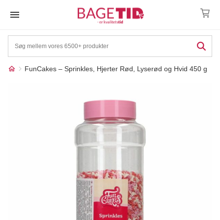
Skip
to
content
FunCakes – Sprinkles, Hjerter Rød, Lyserød og Hvid 450 g
Måske kunne nogle af
☓
disse produkter have din
interesse?