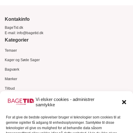
Kontakinfo
BageTid.dk
E-mail:
info@bagetid.dk
Kategorier
Temaer
Kager og Søde Sager
Bagværk
Mærker
Tilbud
Gavekort
Vi elsker cookies - administrer
samtykke
Kundeservice
For at give de bedste oplevelser bruger vi teknologier som cookies til at
Kundeservice
gemme og/eller få adgang til enhedsoplysninger. Samtykke til disse
FAQ – Ofte stillede spørgsmål
teknologier vil give os mulighed for at behandle data såsom