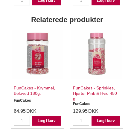
Læg i kurv
Læg i kurv
Relaterede produkter
FunCakes - Krymmel,
FunCakes - Sprinkles,
Beloved 180g.
Hjerter Pink & Hvid 450
g
FunCakes
FunCakes
64,95
DKK
129,95
DKK
Læg i kurv
Læg i kurv