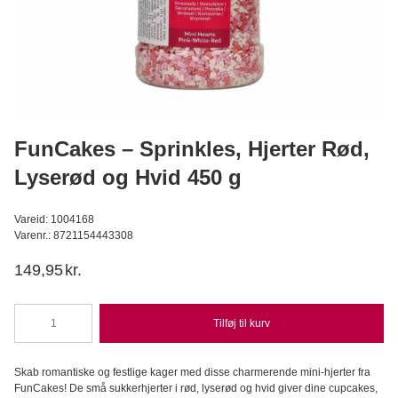
Silikomart - Velvetspray Oil-Based, White 400ml
Silikomart Professional
149,95
DKK
Læg i kurv
FunCakes – Sprinkles, Hjerter Rød,
Lyserød og Hvid 450 g
Vareid: 1004168
Varenr.: 8721154443308
149,95
kr.
Tilføj til kurv
FunCakes
-
Sprinkles,
Skab romantiske og festlige kager med disse charmerende mini-hjerter fra
Hjerter
FunCakes! De små sukkerhjerter i rød, lyserød og hvid giver dine cupcakes,
Rød,