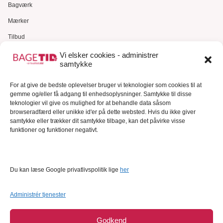
Bagværk
Mærker
Tilbud
Gavekort
Vi elsker cookies - administrer
samtykke
Kundeservice
For at give de bedste oplevelser bruger vi teknologier som cookies til at
Kundeservice
gemme og/eller få adgang til enhedsoplysninger. Samtykke til disse
FAQ – Ofte stillede spørgsmål
teknologier vil give os mulighed for at behandle data såsom
browseradfærd eller unikke id'er på dette websted. Hvis du ikke giver
Om Bagetid.dk
samtykke eller trækker dit samtykke tilbage, kan det påvirke visse
funktioner og funktioner negativt.
Se Fødevarestyrelsens smiley-rapporter
Forretningsbetingelser
Cookies
Du kan læse Google privatlivspolitik lige
her
Persondatapolitik
Administrér tjenester
Godkend