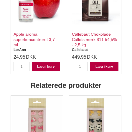
Apple aroma
Callebaut Chokolade
superkoncentreret 3,7
Callets mørk 811 54,5%
ml
- 2,5 kg
LorAnn
Callebaut
24,95
DKK
449,95
DKK
Læg i kurv
Læg i kurv
Relaterede produkter