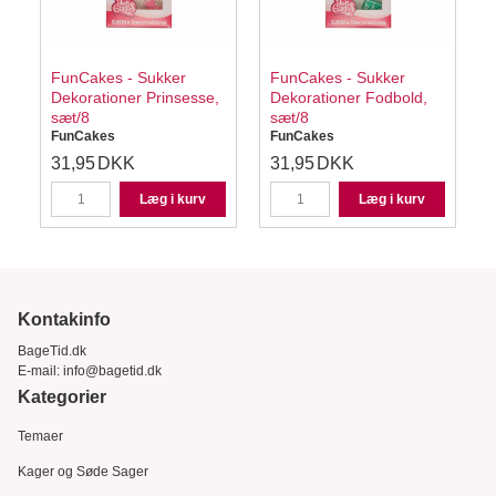
c
FunCakes - Sukker
FunCakes - Sukker
Dekorationer Prinsesse,
Dekorationer Fodbold,
sæt/8
sæt/8
FunCakes
FunCakes
31,95
DKK
31,95
DKK
Læg i kurv
Læg i kurv
Kontakinfo
BageTid.dk
E-mail:
info@bagetid.dk
Kategorier
Temaer
Kager og Søde Sager