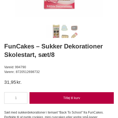
Wilfa - Glacier, Isterningmaskine
Wilfa
1.199,95
DKK
999,95
DKK
Læg i kurv
FunCakes – Sukker Dekorationer
Skolestart, sæt/8
Vareid: 994790
Varenr.: 8720512698732
31,95
kr.
Tilføj til kurv
FunCakes
-
Sukker
Sæt med sukkerdekorationer i temaet “Back To School” fra FunCakes.
Dekorationer
Perfekte til at pynte cookies, mini cupcakes eller andre små kager.