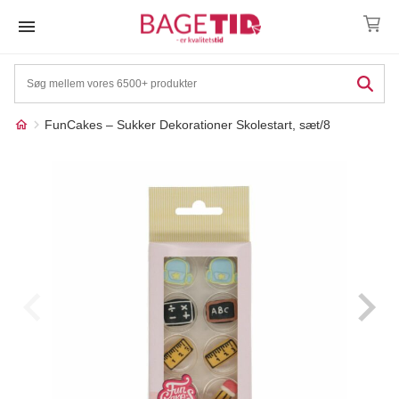
Skip
to
content
FunCakes – Sukker Dekorationer Skolestart, sæt/8
Måske kunne nogle af
☓
disse produkter have din
interesse?
17%