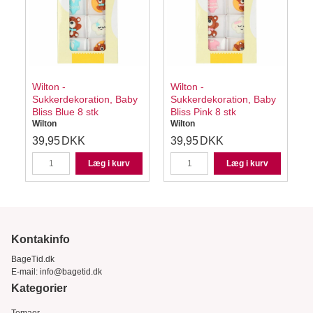
Wilton -
Wilton -
I
Sukkerdekoration, Baby
Sukkerdekoration, Baby
Bliss Blue 8 stk
Bliss Pink 8 stk
Wilton
Wilton
39,95
DKK
39,95
DKK
Læg i kurv
Læg i kurv
Kontakinfo
BageTid.dk
E-mail:
info@bagetid.dk
Kategorier