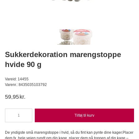
Pink Concentrated Colour 15 g - Dr. Oetker
Dr. Oetker
D
24,95
DKK
Læg i kurv
Sukkerdekoration marengstoppe
hvide 90 g
Vareid: 14455
Varenr.: 8435035103792
59,95
kr.
Tilføj til kurv
Sukkerdekoration
marengstoppe
hvide
De yndigste små marengstoppe i hvid, så du fint kan pynte dine kager.Placer
90
dem fx. hele vejen rundt om din kage, placer dem på toppen af din kage –