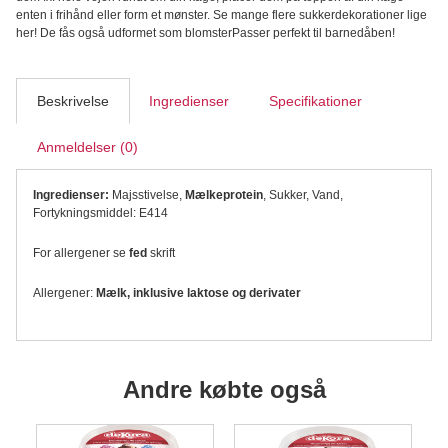
g
enten i frihånd eller form et mønster. Se mange flere sukkerdekorationer lige
antal
her! De fås også udformet som blomsterPasser perfekt til barnedåben!
Beskrivelse
Ingredienser
Specifikationer
Anmeldelser (0)
Ingredienser:
Majsstivelse,
Mælkeprotein
, Sukker, Vand,
Fortykningsmiddel: E414
For allergener se
fed
skrift
Allergener:
Mælk, inklusive laktose og derivater
Andre købte også