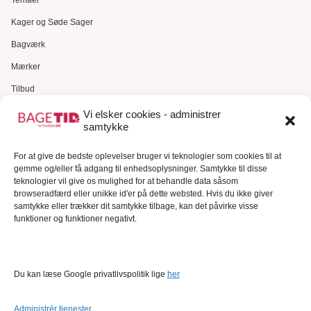
Temaer
Kager og Søde Sager
Bagværk
Mærker
Tilbud
Gavekort
Vi elsker cookies - administrer
samtykke
Kundeservice
For at give de bedste oplevelser bruger vi teknologier som cookies til at
Kundeservice
gemme og/eller få adgang til enhedsoplysninger. Samtykke til disse
FAQ – Ofte stillede spørgsmål
teknologier vil give os mulighed for at behandle data såsom
browseradfærd eller unikke id'er på dette websted. Hvis du ikke giver
Om Bagetid.dk
samtykke eller trækker dit samtykke tilbage, kan det påvirke visse
funktioner og funktioner negativt.
Se Fødevarestyrelsens smiley-rapporter
Forretningsbetingelser
Cookies
Du kan læse Google privatlivspolitik lige
her
Persondatapolitik
Administrér tjenester