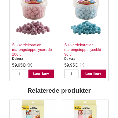
Sukkerdekoration
Sukkerdekoration
marengstoppe lyserøde
marengstoppe lyseblå
100 g
90 g
Dekora
Dekora
59,95
DKK
59,95
DKK
Læg i kurv
Læg i kurv
Relaterede produkter