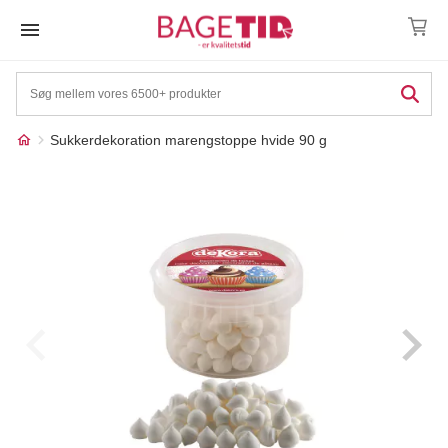
Skip
to
content
Sukkerdekoration marengstoppe hvide 90 g
Måske kunne nogle af
☓
disse produkter have din
interesse?