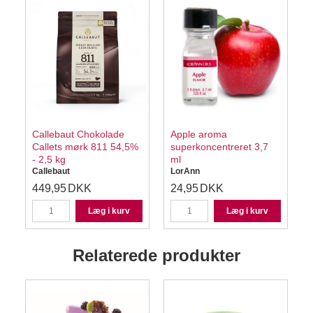
Callebaut Chokolade
Apple aroma
Callets mørk 811 54,5%
superkoncentreret 3,7
- 2,5 kg
ml
Callebaut
LorAnn
449,95
DKK
24,95
DKK
Læg i kurv
Læg i kurv
Relaterede produkter