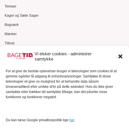
Temaer
Kager og Søde Sager
Bagværk
Mærker
Tilbud
Gavekort
Vi elsker cookies - administrer
samtykke
Kundeservice
For at give de bedste oplevelser bruger vi teknologier som cookies til at
Kundeservice
gemme og/eller få adgang til enhedsoplysninger. Samtykke til disse
FAQ – Ofte stillede spørgsmål
teknologier vil give os mulighed for at behandle data såsom
browseradfærd eller unikke id'er på dette websted. Hvis du ikke giver
Om Bagetid.dk
samtykke eller trækker dit samtykke tilbage, kan det påvirke visse
funktioner og funktioner negativt.
Se Fødevarestyrelsens smiley-rapporter
Forretningsbetingelser
Cookies
Du kan læse Google privatlivspolitik lige
her
Persondatapolitik