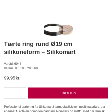
Kardasis - Barbie Kage Print sæt, 5 dele
Kardasis
D
59,95
DKK
Læg i kurv
Tærte ring rund Ø19 cm
silikoneform – Silikomart
Vareid: 6044
Varenr.: 8051085296569
99,95
kr.
Tilføj til kurv
Tærte
ring
rund
Professionel tærtering fra Silikomart i termoplastisk komposit materiale, der
Ø19
er egnet til at få en homogen bagning. Non-stick og rustfri, med høj termisk