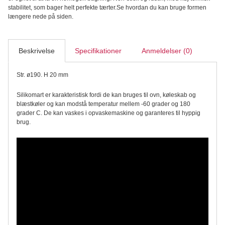
cm
stabilitet, som bager helt perfekte tærter.Se hvordan du kan bruge formen
silikoneform
længere nede på siden.
-
Silikomart
antal
Beskrivelse
Specifikationer
Anmeldelser (0)
Str. ø190. H 20 mm
Silikomart er karakteristisk fordi de kan bruges til ovn, køleskab og
blæstkøler og kan modstå temperatur mellem -60 grader og 180
grader C. De kan vaskes i opvaskemaskine og garanteres til hyppig
brug.