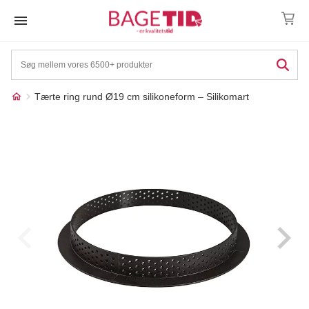
Skip
to
content
Tærte ring rund Ø19 cm silikoneform – Silikomart
Måske kunne nogle af
☓
disse produkter have din
interesse?