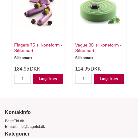
Fingers 75 silikoneform -
Vague 3D silikoneform -
Silikomart
Silikomart
Silikomart
Silikomart
S
184,95
DKK
114,95
DKK
Læg i kurv
Læg i kurv
Kontakinfo
BageTid.dk
E-mail:
info@bagetid.dk
Kategorier