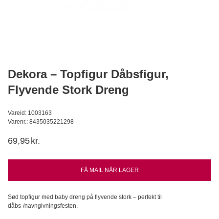
Apple aroma superkoncentreret 3,7 ml
LorAnn
24,95
DKK
Læg i kurv
Dekora – Topfigur Dåbsfigur,
Flyvende Stork Dreng
Vareid: 1003163
Varenr.: 8435035221298
69,95
kr.
FÅ MAIL NÅR LAGER
Sød topfigur med baby dreng på flyvende stork – perfekt til
dåbs-/navngivningsfesten.