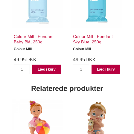
Colour Mill - Fondant
Colour Mill - Fondant
Baby Blå, 250g
Sky Blue, 250g
Colour Mill
Colour Mill
C
49,95
DKK
49,95
DKK
Læg i kurv
Læg i kurv
Relaterede produkter