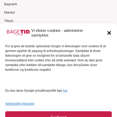
Bagværk
Mærker
Tilbud
Gavekort
Vi elsker cookies - administrer
samtykke
Kundeservice
For at give de bedste oplevelser bruger vi teknologier som cookies til at
Kundeservice
gemme og/eller få adgang til enhedsoplysninger. Samtykke til disse
FAQ – Ofte stillede spørgsmål
teknologier vil give os mulighed for at behandle data såsom
browseradfærd eller unikke id'er på dette websted. Hvis du ikke giver
Om Bagetid.dk
samtykke eller trækker dit samtykke tilbage, kan det påvirke visse
funktioner og funktioner negativt.
Se Fødevarestyrelsens smiley-rapporter
Forretningsbetingelser
Cookies
Du kan læse Google privatlivspolitik lige
her
Persondatapolitik
Administrér tjenester