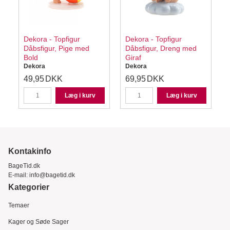
Dekora - Topfigur
Dekora - Topfigur
y
Dåbsfigur, Pige med
Dåbsfigur, Dreng med
Bold
Giraf
Dekora
Dekora
49,95
DKK
69,95
DKK
Læg i kurv
Læg i kurv
Kontakinfo
BageTid.dk
E-mail:
info@bagetid.dk
Kategorier
Temaer
Kager og Søde Sager