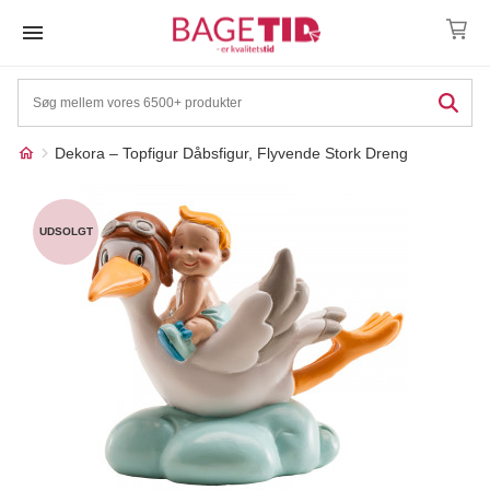
Skip
to
content
Dekora – Topfigur Dåbsfigur, Flyvende Stork Dreng
Måske kunne nogle af
☓
disse produkter have din
UDSOLGT
interesse?