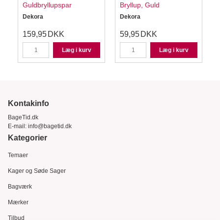
Guldbryllupspar
Bryllup, Guld
Dekora
Dekora
159,95
DKK
59,95
DKK
Læg i kurv
Læg i kurv
Kontakinfo
BageTid.dk
E-mail:
info@bagetid.dk
Kategorier
Temaer
Kager og Søde Sager
Bagværk
Mærker
Tilbud