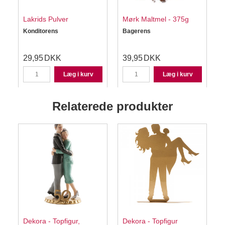
Lakrids Pulver
Mørk Maltmel - 375g
Konditorens
Bagerens
S
29,95
DKK
39,95
DKK
Læg i kurv
Læg i kurv
Relaterede produkter
Dekora - Topfigur,
Dekora - Topfigur