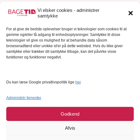
Gavekort
Vi elsker cookies - administrer
samtykke
Kundeservice
For at give de bedste oplevelser bruger vi teknologier som cookies til at
Kundeservice
gemme og/eller få adgang til enhedsoplysninger. Samtykke til disse
FAQ – Ofte stillede spørgsmål
teknologier vil give os mulighed for at behandle data såsom
browseradfærd eller unikke id'er på dette websted. Hvis du ikke giver
Om Bagetid.dk
samtykke eller trækker dit samtykke tilbage, kan det påvirke visse
funktioner og funktioner negativt.
Se Fødevarestyrelsens smiley-rapporter
Forretningsbetingelser
Cookies
Du kan læse Google privatlivspolitik lige
her
Persondatapolitik
Administrér tjenester
Godkend
Afvis