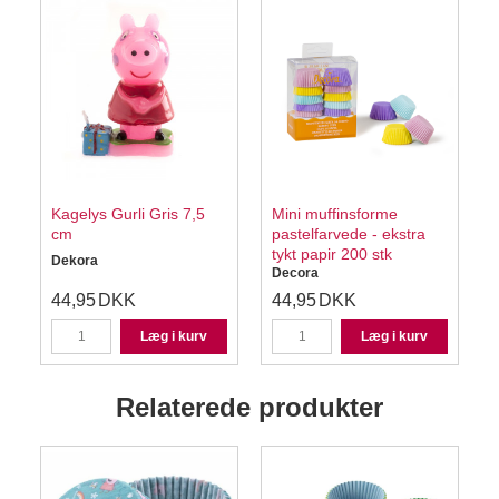
Kagelys Gurli Gris 7,5
Mini muffinsforme
cm
pastelfarvede - ekstra
s
tykt papir 200 stk
Dekora
Decora
44,95
DKK
44,95
DKK
Læg i kurv
Læg i kurv
Relaterede produkter