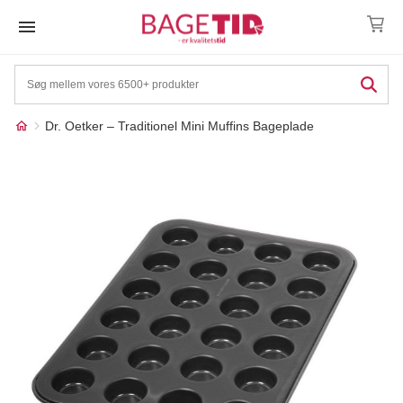
Skip
to
content
Dr. Oetker – Traditionel Mini Muffins Bageplade
Måske kunne nogle af
☓
disse produkter have din
interesse?