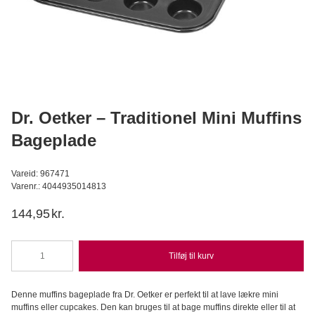
Callebaut Chokolade Callets mørk 811 54,5% - 2,5 kg
Callebaut
449,95
DKK
Læg i kurv
Dr. Oetker – Traditionel Mini Muffins
Bageplade
Vareid: 967471
Varenr.: 4044935014813
144,95
kr.
Tilføj til kurv
Dr.
Oetker
-
Denne muffins bageplade fra Dr. Oetker er perfekt til at lave lækre mini
Traditionel
muffins eller cupcakes. Den kan bruges til at bage muffins direkte eller til at
Mini