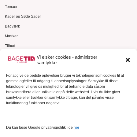
Temaer
Kager og Søde Sager
Bagværk
Mærker
Tilbud
Gavekort
Vi elsker cookies - administrer
samtykke
Kundeservice
For at give de bedste oplevelser bruger vi teknologier som cookies til at
Kundeservice
gemme og/eller få adgang til enhedsoplysninger. Samtykke til disse
FAQ – Ofte stillede spørgsmål
teknologier vil give os mulighed for at behandle data såsom
browseradfærd eller unikke id'er på dette websted. Hvis du ikke giver
Om Bagetid.dk
samtykke eller trækker dit samtykke tilbage, kan det påvirke visse
funktioner og funktioner negativt.
Se Fødevarestyrelsens smiley-rapporter
Forretningsbetingelser
Cookies
Du kan læse Google privatlivspolitik lige
her
Persondatapolitik