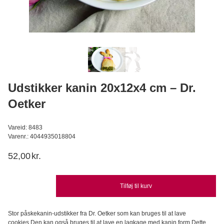
Lakrids Pulver
Konditorens
S
29,95
DKK
Læg i kurv
Udstikker kanin 20x12x4 cm – Dr.
Oetker
Vareid: 8483
Varenr.: 4044935018804
52,00
kr.
Tilføj til kurv
Stor påskekanin-udstikker fra Dr. Oetker som kan bruges til at lave
cookies.Den kan også bruges til at lave en lagkage med kanin form.Dette