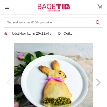
Skip
to
content
Udstikker kanin 20x12x4 cm – Dr. Oetker
Måske kunne nogle af
☓
disse produkter have din
interesse?