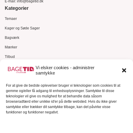
E-mail:
info@bagetid.dk
Kategorier
Temaer
Kager og Søde Sager
Bagværk
Mærker
Tilbud
Gavekort
Vi elsker cookies - administrer
samtykke
Kundeservice
For at give de bedste oplevelser bruger vi teknologier som cookies til at
Kundeservice
gemme og/eller få adgang til enhedsoplysninger. Samtykke til disse
FAQ – Ofte stillede spørgsmål
teknologier vil give os mulighed for at behandle data såsom
browseradfærd eller unikke id'er på dette websted. Hvis du ikke giver
Om Bagetid.dk
samtykke eller trækker dit samtykke tilbage, kan det påvirke visse
funktioner og funktioner negativt.
Se Fødevarestyrelsens smiley-rapporter
Forretningsbetingelser