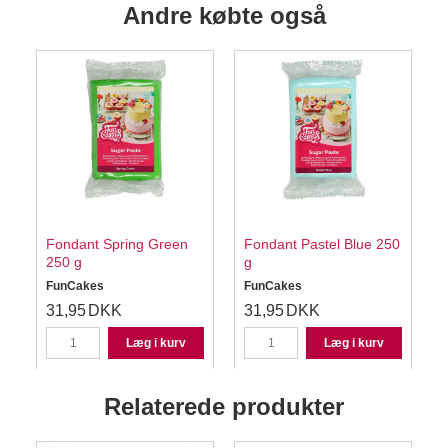
Andre købte også
Fondant Spring Green
Fondant Pastel Blue 250
250 g
g
FunCakes
FunCakes
31,95
DKK
31,95
DKK
Læg i kurv
Læg i kurv
Relaterede produkter