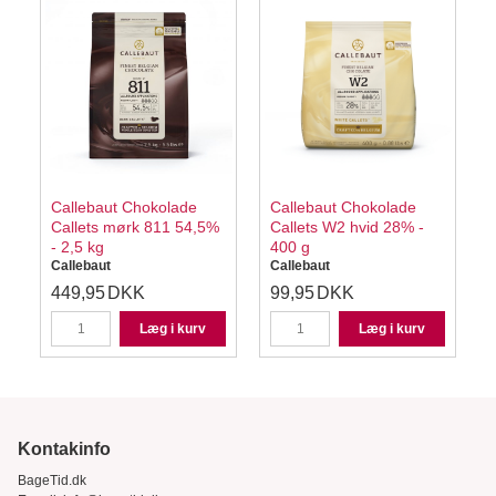
Callebaut Chokolade
Callebaut Chokolade
1
Callets mørk 811 54,5%
Callets W2 hvid 28% -
- 2,5 kg
400 g
-
Callebaut
Callebaut
C
449,95
DKK
99,95
DKK
Læg i kurv
Læg i kurv
Kontakinfo
BageTid.dk