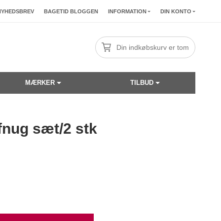
NYHEDSBREV
BAGETID BLOGGEN
INFORMATION
DIN KONTO
Din indkøbskurv er tom
MÆRKER
TILBUD
fnug sæt/2 stk
☓