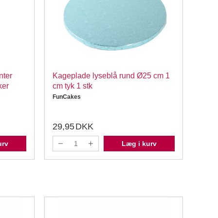
nter
Kageplade lyseblå rund Ø25 cm 1
Food
ker
cm tyk 1 stk
FunC
FunCakes
29,95
DKK
29,
urv
Læg i kurv