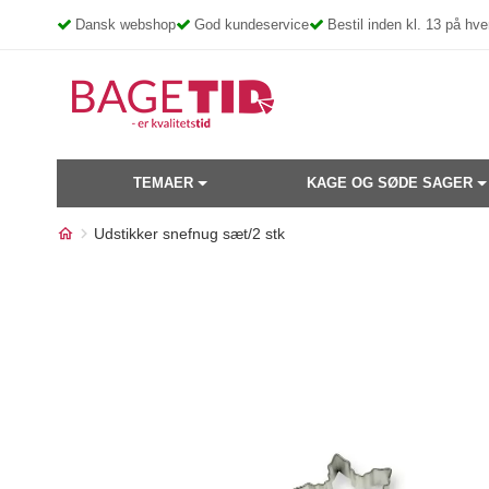
Skip
Dansk webshop
God kundeservice
Bestil inden kl. 13 på h
to
content
TEMAER
KAGE OG SØDE SAGER
Udstikker snefnug sæt/2 stk
Måske kunne nogle af disse