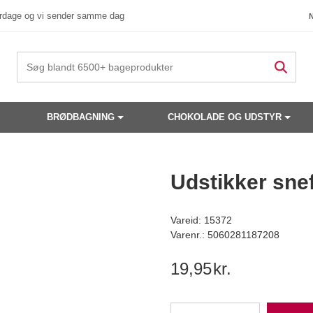
verdage og vi sender samme dag
BRØDBAGNING
CHOKOLADE OG UDSTYR
 produkter have din interesse?
Udstikker sne
Vareid: 15372
Varenr.: 5060281187208
19,95
kr.