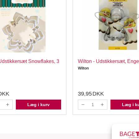
dstikkersæt Snowflakes, 3
Wilton - Udstikkersæt, Engel
Wilton
DKK
39,95
DKK
Læg i kurv
Læg i k