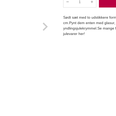
Udstikker
snefnug
sæt/2
Sødt sæt med to udstikkere for
stk
cm.Pynt dem enten med glasur, 
antal
yndlingsjulekrymmel.Se mange fl
julevarer her!
Læg i kurv