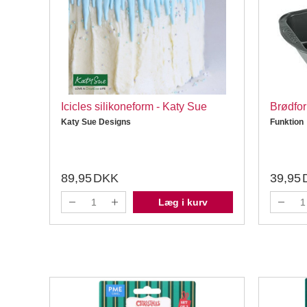
mørk
Icicles silikoneform - Katy Sue
Brødfor
Katy Sue Designs
Funktion
89,95
DKK
39,95
Læg i kurv