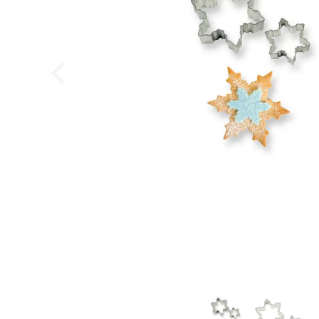
Lakrids Pulver
Konditorens
29,95
DKK