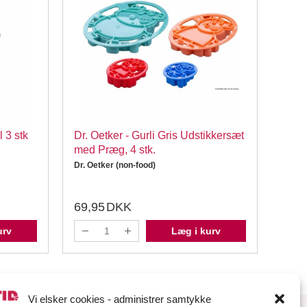
 3 stk
Dr. Oetker - Gurli Gris Udstikkersæt
Wilt
med Præg, 4 stk.
stk
Dr. Oetker (non-food)
Wilton
69,95
DKK
39,
urv
Læg i kurv
Vi elsker cookies - administrer samtykke