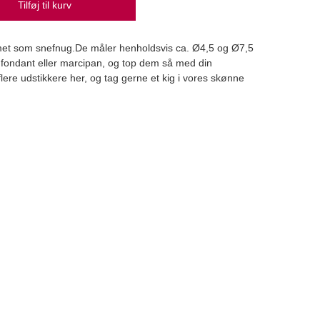
Tilføj til kurv
met som snefnug.De måler henholdsvis ca. Ø4,5 og Ø7,5
fondant eller marcipan, og top dem så med din
Mørk
ere udstikkere her, og tag gerne et kig i vores skønne
Bager
39,