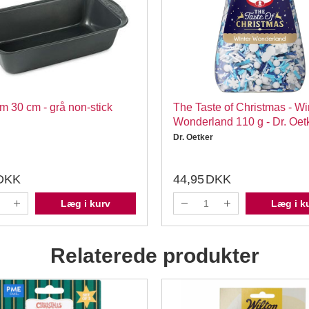
m 30 cm - grå non-stick
The Taste of Christmas - Wi
Wonderland 110 g - Dr. Oet
Dr. Oetker
DKK
44,95
DKK
Læg i kurv
Læg i k
Relaterede produkter