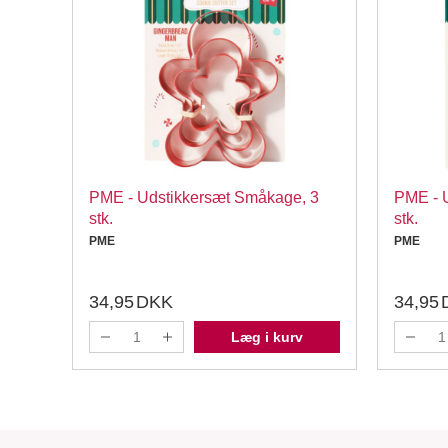
PME - Udstikkersæt Småkage, 3
PME - U
stk.
stk.
PME
PME
34,95
DKK
34,95
Læg i kurv