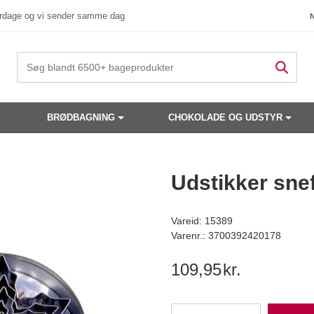
verdage og vi sender samme dag
BRØDBAGNING
CHOKOLADE OG UDSTYR
 produkter have din interesse?
Udstikker sne
Vareid: 15389
Varenr.: 3700392420178
109,95
kr.