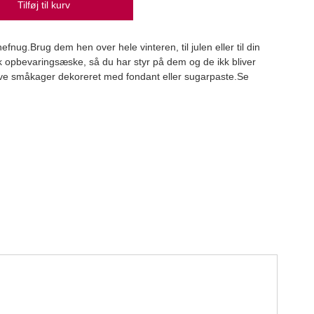
Tilføj til kurv
efnug.Brug dem hen over hele vinteren, til julen eller til din
 opbevaringsæske, så du har styr på dem og de ikk bliver
Kard
 lave småkager dekoreret med fondant eller sugarpaste.Se
Karda
59,