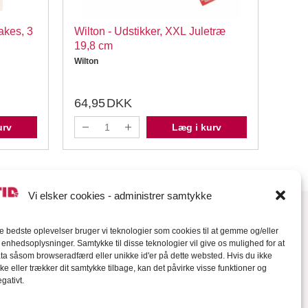
akes, 3
Wilton - Udstikker, XXL Juletræ
Wilto
19,8 cm
Wilton
Wilton
64,95
DKK
39,
urv
Læg i kurv
Vi elsker cookies - administrer samtykke
de bedste oplevelser bruger vi teknologier som cookies til at gemme og/eller
l enhedsoplysninger. Samtykke til disse teknologier vil give os mulighed for at
a såsom browseradfærd eller unikke id'er på dette websted. Hvis du ikke
ke eller trækker dit samtykke tilbage, kan det påvirke visse funktioner og
gativt.