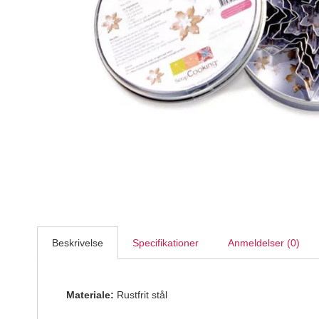
Callebaut Chokolade Callets ekstra mørk 70-30-38 - 
Callebaut
469,95
DKK
Beskrivelse
Specifikationer
Anmeldelser (0)
Materiale:
Rustfrit stål