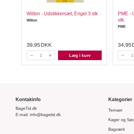
Wilton - Udstikkersæt, Engel 3 stk
PME - 
stk.
Wilton
PME
39,95
DKK
34,95
Læg i kurv
Kontakinfo
Kategorier
BageTid.dk
Temaer
E-mail:
info@bagetid.dk
Kager og Sø
Bagværk