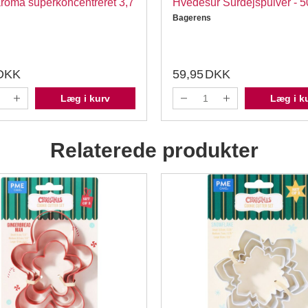
roma superkoncentreret 3,7
Hvedesur Surdejspulver - 
Bagerens
DKK
59,95
DKK
Læg i kurv
Læg i k
Relaterede produkter