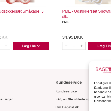
Udstikkersæt Småkage, 3
PME - Udstikkersæt Snowfl
stk.
PME
DKK
34,95
DKK
Læg i kurv
Læg i k
Kundeservice
For at give 
få adgang ti
Kundeservice
behandle dat
giver samtyk
de Sager
FAQ – Ofte stillede spørgsmål
funktioner ne
Om Bagetid.dk