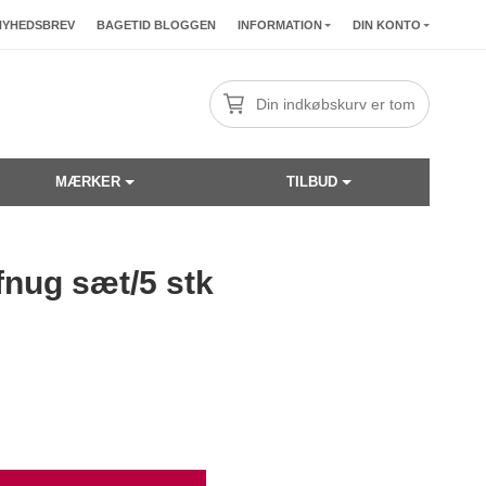
NYHEDSBREV
BAGETID BLOGGEN
INFORMATION
DIN KONTO
Din indkøbskurv er tom
MÆRKER
TILBUD
fnug sæt/5 stk
☓