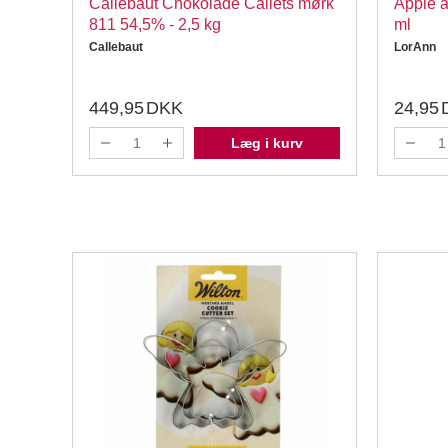
Callebaut Chokolade Callets mørk
Apple a
811 54,5% - 2,5 kg
ml
Callebaut
LorAnn
449,95
DKK
24,95
Læg i kurv