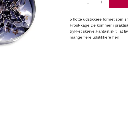
Udstikker
snefnug
sæt/5
5 flotte udstikkere formet som sn
stk
Frost-kage.De kommer i praktisk
2,5 kg
antal
trykket skæve.Fantastisk til at
mange flere udstikkere her!
Læg i kurv