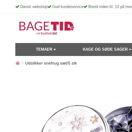
Skip
Dansk webshop
God kundeservice
Bestil inden kl. 13 på h
to
content
TEMAER
KAGE OG SØDE SAGER
Udstikker snefnug sæt/5 stk
Måske kunne nogle af disse