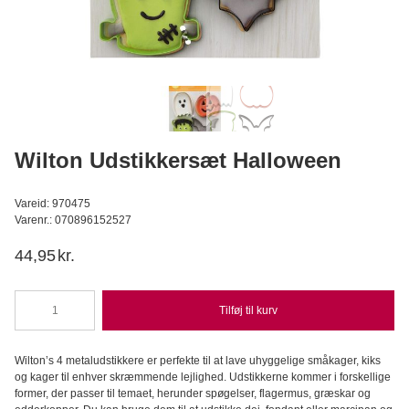
Apple aroma superkoncentreret 3,7 ml
LorAnn
C
24,95
DKK
Læg i kurv
Wilton Udstikkersæt Halloween
Vareid: 970475
Varenr.: 070896152527
44,95
kr.
Tilføj til kurv
Wilton
Udstikkersæt
Halloween
Wilton’s 4 metaludstikkere er perfekte til at lave uhyggelige småkager, kiks
antal
og kager til enhver skræmmende lejlighed. Udstikkerne kommer i forskellige
former, der passer til temaet, herunder spøgelser, flagermus, græskar og