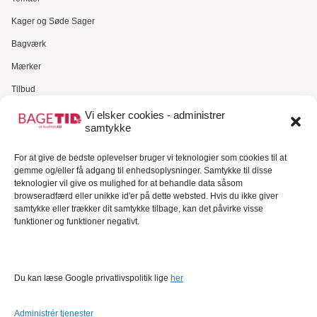
Kager og Søde Sager
Bagværk
Mærker
Tilbud
Gavekort
Vi elsker cookies - administrer
samtykke
Kundeservice
For at give de bedste oplevelser bruger vi teknologier som cookies til at
Kundeservice
gemme og/eller få adgang til enhedsoplysninger. Samtykke til disse
FAQ – Ofte stillede spørgsmål
teknologier vil give os mulighed for at behandle data såsom
browseradfærd eller unikke id'er på dette websted. Hvis du ikke giver
Om Bagetid.dk
samtykke eller trækker dit samtykke tilbage, kan det påvirke visse
funktioner og funktioner negativt.
Se Fødevarestyrelsens smiley-rapporter
Forretningsbetingelser
Cookies
Du kan læse Google privatlivspolitik lige
her
Persondatapolitik
Administrér tjenester