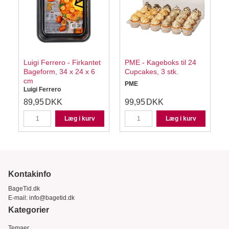
Luigi Ferrero - Firkantet
PME - Kageboks til 24
Bageform, 34 x 24 x 6
Cupcakes, 3 stk.
cm
PME
W
Luigi Ferrero
89,95
DKK
99,95
DKK
Læg i kurv
Læg i kurv
Kontakinfo
BageTid.dk
E-mail:
info@bagetid.dk
Kategorier
Temaer