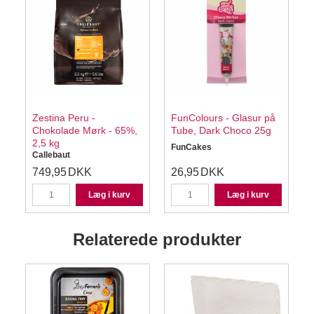
Zestina Peru -
FunColours - Glasur på
Chokolade Mørk - 65%,
Tube, Dark Choco 25g
2,5 kg
FunCakes
Callebaut
749,95
DKK
26,95
DKK
Læg i kurv
Læg i kurv
Relaterede produkter