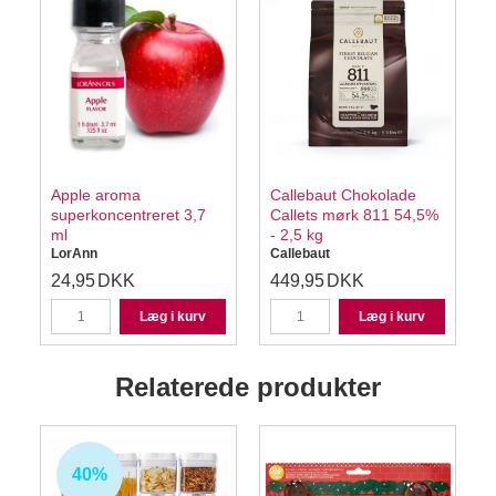
Apple aroma
Callebaut Chokolade
superkoncentreret 3,7
Callets mørk 811 54,5%
ml
- 2,5 kg
LorAnn
Callebaut
24,95
DKK
449,95
DKK
Læg i kurv
Læg i kurv
Relaterede produkter
40%