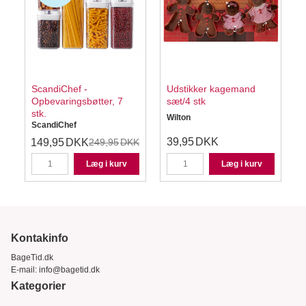
t
ScandiChef -
Udstikker kagemand
Opbevaringsbøtter, 7
sæt/4 stk
stk.
Wilton
W
ScandiChef
39,95
DKK
149,95
DKK
249,95
DKK
Læg i kurv
Læg i kurv
Kontakinfo
BageTid.dk
E-mail:
info@bagetid.dk
Kategorier