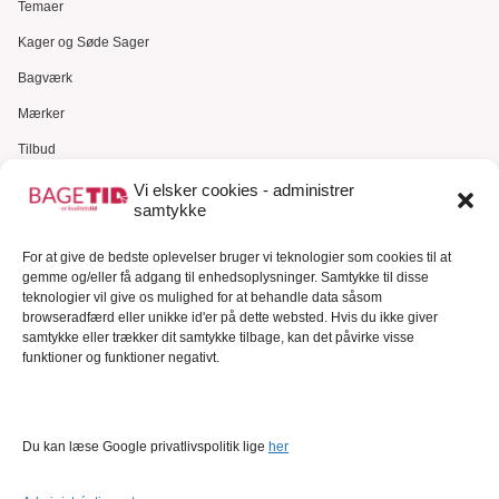
Temaer
Kager og Søde Sager
Bagværk
Mærker
Tilbud
Gavekort
Vi elsker cookies - administrer
samtykke
Kundeservice
For at give de bedste oplevelser bruger vi teknologier som cookies til at
Kundeservice
gemme og/eller få adgang til enhedsoplysninger. Samtykke til disse
FAQ – Ofte stillede spørgsmål
teknologier vil give os mulighed for at behandle data såsom
browseradfærd eller unikke id'er på dette websted. Hvis du ikke giver
Om Bagetid.dk
samtykke eller trækker dit samtykke tilbage, kan det påvirke visse
funktioner og funktioner negativt.
Se Fødevarestyrelsens smiley-rapporter
Forretningsbetingelser
Cookies
Du kan læse Google privatlivspolitik lige
her
Persondatapolitik