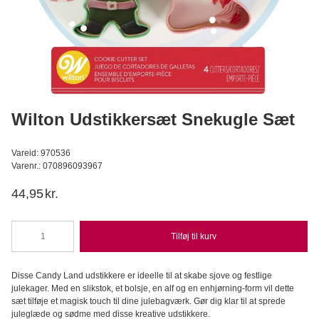
Hvedesur Surdejspulver - 500g
Bagerens
59,95
DKK
Læg i kurv
Wilton Udstikkersæt Snekugle Sæt
Vareid: 970536
Varenr.: 070896093967
44,95
kr.
Tilføj til kurv
Wilton
Udstikkersæt
Snekugle
Disse Candy Land udstikkere er ideelle til at skabe sjove og festlige
Sæt
julekager. Med en slikstok, et bolsje, en alf og en enhjørning-form vil dette
antal
sæt tilføje et magisk touch til dine julebagværk. Gør dig klar til at sprede
juleglæde og sødme med disse kreative udstikkere.