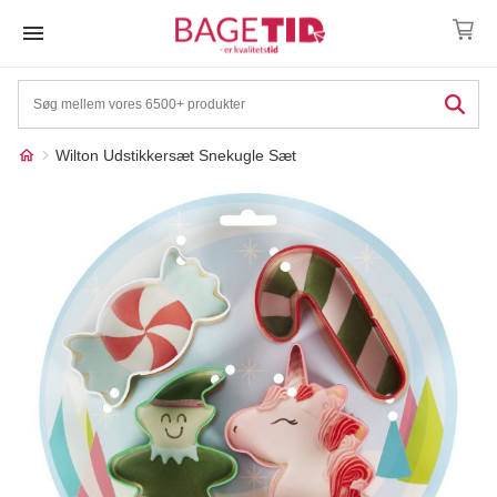
Skip
to
content
Wilton Udstikkersæt Snekugle Sæt
Måske kunne nogle af
☓
disse produkter have din
interesse?