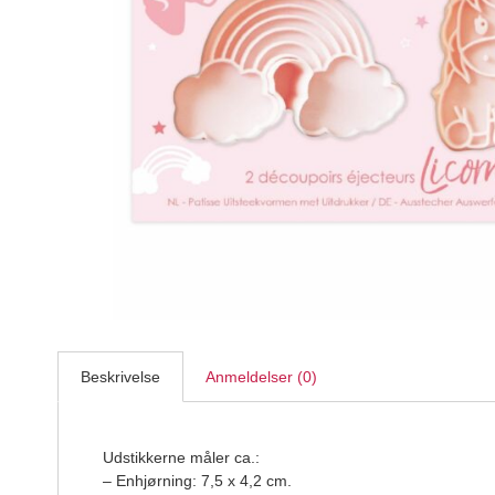
BrandNewCake - Osteklæde, 50 x 50 cm
BrandNewCake
29,95
DKK
Beskrivelse
Anmeldelser (0)
Udstikkerne måler ca.:
– Enhjørning: 7,5 x 4,2 cm.