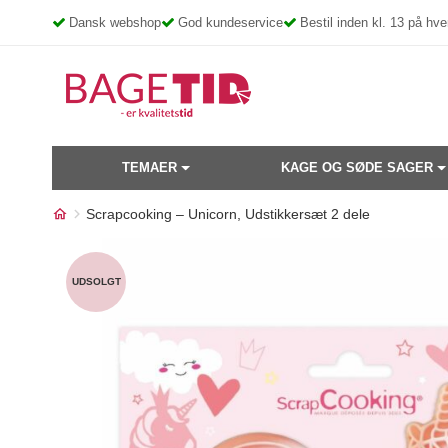
Skip
Dansk webshop
God kundeservice
Bestil inden kl. 13 på h
to
content
TEMAER
KAGE OG SØDE SAGER
Scrapcooking – Unicorn, Udstikkersæt 2 dele
Måske kunne nogle af disse
UDSOLGT