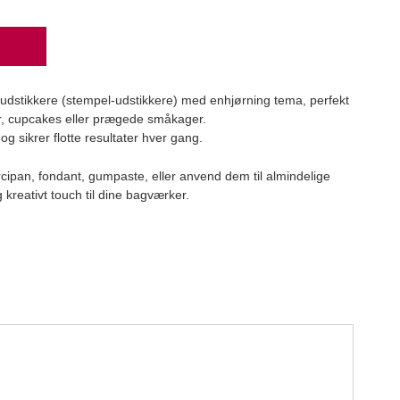
Scan
 udstikkere (stempel-udstikkere) med enhjørning tema, perfekt
Scand
ger, cupcakes eller prægede småkager.
249
 sikrer flotte resultater hver gang.
cipan, fondant, gumpaste, eller anvend dem til almindelige
g kreativt touch til dine bagværker.