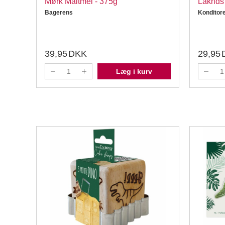
mørk
Mørk Maltmel - 375g
Lakrids
Bagerens
Konditor
39,95
DKK
29,95
Læg i kurv