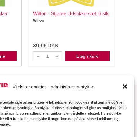
kker
Wilton - Stjerne Udstikkersæt, 6 stk.
Dr. O
Udsti
Wilton
Dr. Oe
39,95
DKK
39,
urv
Læg i kurv
Vi elsker cookies - administrer samtykke
de bedste oplevelser bruger vi teknologier som cookies til at gemme og/eller
l enhedsoplysninger. Samtykke til disse teknologier vil give os mulighed for at
a såsom browseradfærd eller unikke id'er på dette websted. Hvis du ikke
ke eller trækker dit samtykke tilbage, kan det påvirke visse funktioner og
gativt.