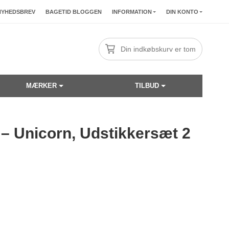
NYHEDSBREV
BAGETID BLOGGEN
INFORMATION
DIN KONTO
Din indkøbskurv er tom
MÆRKER
TILBUD
– Unicorn, Udstikkersæt 2
☓
40