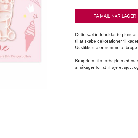
FÅ MAIL NÅR LAGER
Dette sæt indeholder to plunger
til at skabe dekorationer til ka
Udstikkerne er nemme at bruge og
Læg i kurv
Brug dem til at arbejde med mar
småkager for at tilføje et sjovt o