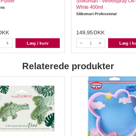
 Pulver
Silikomart - Velvetspray Oil
White 400ml
ens
Silikomart Professional
DKK
149,95
DKK
Læg i kurv
Læg i k
Relaterede produkter