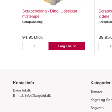
Scrapcooking - Dino, Udstikker
Scrapco
m/stempel
2 dele
ScrapCooking
ScrapCoo
94,95
DKK
39,95
Læg i kurv
Kontakinfo
Kategorier
BageTid.dk
Temaer
E-mail:
info@bagetid.dk
Kager og Sø
Bagværk