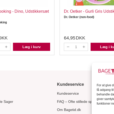
oking - Dino, Udstikkersæt
Dr. Oetker - Gurli Gris Udsti
Dr. Oetker (non-food)
king
DKK
64,95
DKK
Læg i kurv
Læg i k
Kundeservice
For at give 
få adgang ti
Kundeservice
behandle dat
giver samtyk
de Sager
FAQ – Ofte stillede spørgsmål
funktioner ne
Om Bagetid.dk