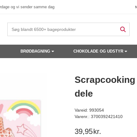
verdage og vi sender samme dag
BRØDBAGNING
CHOKOLADE OG UDSTYR
 produkter have din interesse?
Scrapcooking 
dele
Vareid: 993054
Varenr.: 3700392421410
39,95
kr.