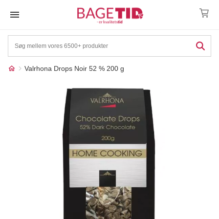
Skip
to
content
Valrhona Drops Noir 52 % 200 g
Måske kunne nogle af
☓
disse produkter have din
interesse?