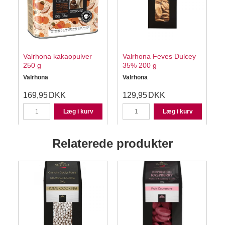
Valrhona kakaopulver
Valrhona Feves Dulcey
250 g
35% 200 g
Valrhona
Valrhona
169,95
DKK
129,95
DKK
Læg i kurv
Læg i kurv
Relaterede produkter