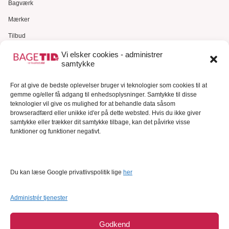
Bagværk
Mærker
Tilbud
Gavekort
Vi elsker cookies - administrer
samtykke
Kundeservice
For at give de bedste oplevelser bruger vi teknologier som cookies til at
Kundeservice
gemme og/eller få adgang til enhedsoplysninger. Samtykke til disse
FAQ – Ofte stillede spørgsmål
teknologier vil give os mulighed for at behandle data såsom
browseradfærd eller unikke id'er på dette websted. Hvis du ikke giver
Om Bagetid.dk
samtykke eller trækker dit samtykke tilbage, kan det påvirke visse
funktioner og funktioner negativt.
Se Fødevarestyrelsens smiley-rapporter
Forretningsbetingelser
Cookies
Du kan læse Google privatlivspolitik lige
her
Persondatapolitik
Administrér tjenester
Godkend