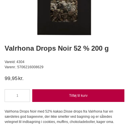
Lakrids Pulver
Konditorens
29,95
DKK
Læg i kurv
Valrhona Drops Noir 52 % 200 g
Vareid: 4304
Varenr.: 5706216008629
99,95
kr.
Tilføj til kurv
Valrhona
Drops
Noir
Valrhona Drops Noir med 52% kakao.Disse drops fra Valrhona har en
52
særdeles god bageevne, der ikke smelter ved bagning og er således
%
velegnet til indbagning i cookies, muffins, chokoladeboller, kager oma.
200
g