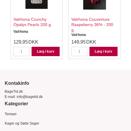
Valrhona Crunchy
Valrhona Couverture
g
Opalys Pearls 200 g
Raspeberry 36% - 200
g.
Valrhona
Valrhona
129,95
DKK
149,95
DKK
Læg i kurv
Læg i kurv
Kontakinfo
BageTid.dk
E-mail:
info@bagetid.dk
Kategorier
Temaer
Kager og Søde Sager