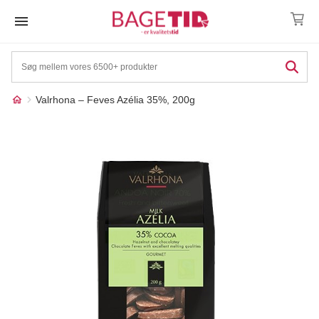
Skip
to
content
Valrhona – Feves Azélia 35%, 200g
Måske kunne nogle af
☓
disse produkter have din
interesse?