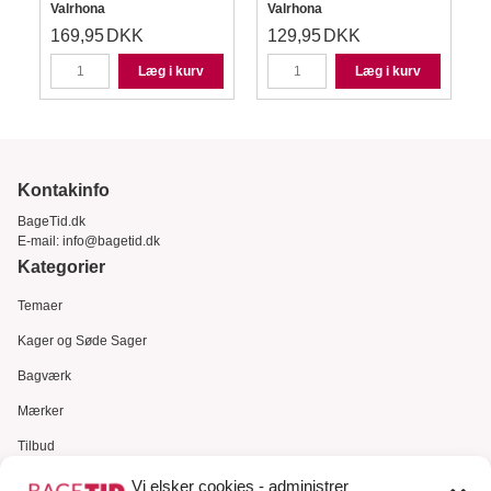
Valrhona
Valrhona
169,95
DKK
129,95
DKK
Læg i kurv
Læg i kurv
Kontakinfo
BageTid.dk
E-mail:
info@bagetid.dk
Kategorier
Temaer
Kager og Søde Sager
Bagværk
Mærker
Tilbud
Gavekort
Vi elsker cookies - administrer