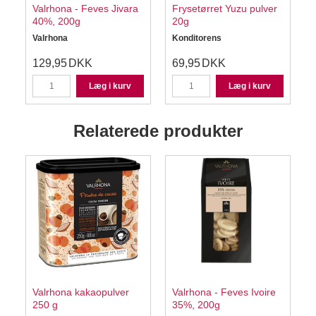
Valrhona - Feves Jivara
Frysetørret Yuzu pulver
40%, 200g
20g
Valrhona
Konditorens
129,95
DKK
69,95
DKK
Læg i kurv
Læg i kurv
Relaterede produkter
e
Valrhona kakaopulver
Valrhona - Feves Ivoire
250 g
35%, 200g