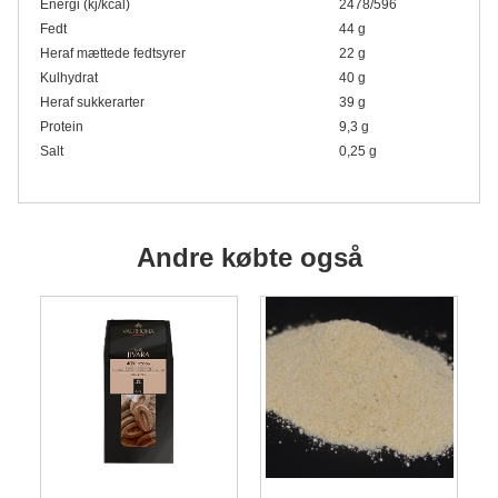
Energi (kj/kcal)
2478/596
Fedt
44 g
Heraf mættede fedtsyrer
22 g
Kulhydrat
40 g
Heraf sukkerarter
39 g
Protein
9,3 g
Salt
0,25 g
Andre købte også