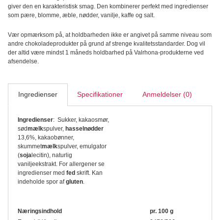
giver den en karakteristisk smag. Den kombinerer perfekt med ingredienser
som pære, blomme, æble, nødder, vanilje, kaffe og salt.
Vær opmærksom på, at holdbarheden ikke er angivet på samme niveau som
andre chokoladeprodukter på grund af strenge kvalitetsstandarder. Dog vil
der altid være mindst 1 måneds holdbarhed på Valrhona-produkterne ved
afsendelse.
Ingredienser
Specifikationer
Anmeldelser (0)
Ingredienser
: Sukker, kakaosmør,
sød
mælk
spulver,
hasselnødder
13,6%, kakaobønner,
skummet
mælk
spulver, emulgator
(
soja
lecitin), naturlig
vaniljeekstrakt.
For allergener se
ingredienser med
fed
skrift. Kan
indeholde spor af
gluten
.
Næringsindhold
pr. 100 g