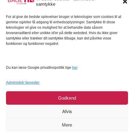
samtykke
Kundeservice
For at give de bedste oplevelser bruger vi teknologier som cookies til at
Kundeservice
gemme og/eller få adgang til enhedsoplysninger. Samtykke til disse
FAQ – Ofte stillede spørgsmål
teknologier vil give os mulighed for at behandle data såsom
browseradfærd eller unikke id'er på dette websted. Hvis du ikke giver
Om Bagetid.dk
samtykke eller trækker dit samtykke tilbage, kan det påvirke visse
funktioner og funktioner negativt.
Se Fødevarestyrelsens smiley-rapporter
Forretningsbetingelser
Cookies
Du kan læse Google privatlivspolitik lige
her
Persondatapolitik
Administrér tjenester
Godkend
Afvis
Mere
COPYRIGHT © 2026
BAGETID.DK
SUPPORT BY
1902 SOFTWARE