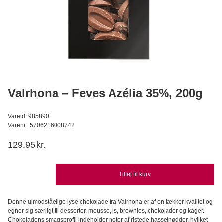
Callebaut Chokolade Callets mørk 811 54,5% - 2,5 kg
Callebaut
449,95
DKK
Læg i kurv
Valrhona – Feves Azélia 35%, 200g
Vareid: 985890
Varenr.: 5706216008742
129,95
kr.
Tilføj til kurv
Denne uimodståelige lyse chokolade fra Valrhona er af en lækker kvalitet og
egner sig særligt til desserter, mousse, is, brownies, chokolader og kager.
Chokoladens smagsprofil indeholder noter af ristede hasselnødder, hvilket