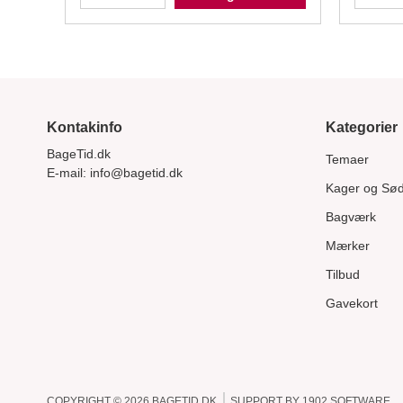
Kontakinfo
Kategorier
BageTid.dk
Temaer
E-mail:
info@bagetid.dk
Kager og Sø
Bagværk
Mærker
Tilbud
Gavekort
COPYRIGHT © 2026
BAGETID.DK
SUPPORT BY
1902 SOFTWARE