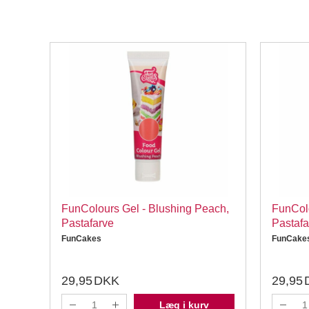
FunColours Gel - Blushing Peach,
FunColo
Pastafarve
Pastafa
FunCakes
FunCake
29,95
DKK
29,95
Læg i kurv