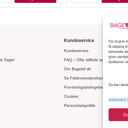
Kundeservice
For at give 
få adgang ti
Kundeservice
behandle dat
giver samtyk
de Sager
FAQ – Ofte stillede spørgsmål
funktioner ne
Om Bagetid.dk
Se Fødevarestyrelsens smiley-rapp
Du kan læse 
Forretningsbetingelser
Cookies
Administrér 
Persondatapolitik
G