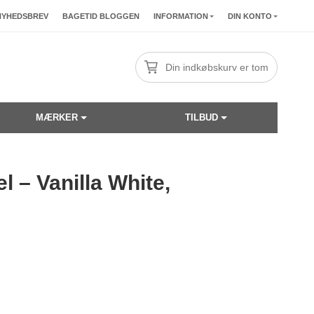
NYHEDSBREV
BAGETID BLOGGEN
INFORMATION
DIN KONTO
Din indkøbskurv er tom
MÆRKER
TILBUD
 – Vanilla White,
☓
40