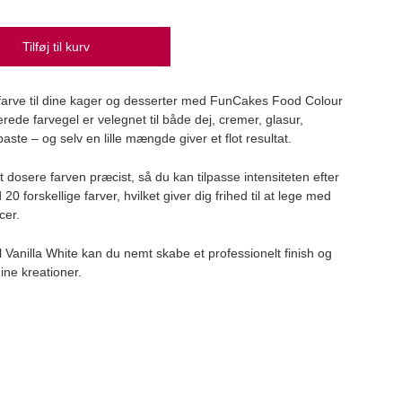
Tilføj til kurv
Scan
 farve til dine kager og desserter med FunCakes Food Colour
Scand
rede farvegel er velegnet til både dej, cremer, glasur,
249
te – og selv en lille mængde giver et flot resultat.
dosere farven præcist, så du kan tilpasse intensiteten efter
forskellige farver, hvilket giver dig frihed til at lege med
cer.
anilla White kan du nemt skabe et professionelt finish og
ine kreationer.