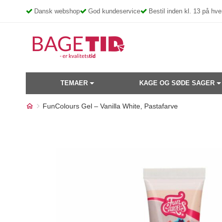
Skip
Dansk webshop
God kundeservice
Bestil inden kl. 13 på h
to
content
TEMAER
KAGE OG SØDE SAGER
FunColours Gel – Vanilla White, Pastafarve
Måske kunne nogle af disse