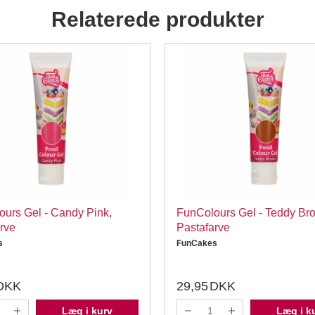
Relaterede produkter
urs Gel - Candy Pink,
FunColours Gel - Teddy Br
rve
Pastafarve
s
FunCakes
DKK
29,95
DKK
Læg i kurv
Læg i k