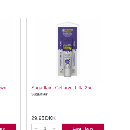
own,
Sugarflair - Gelfarve, Lilla 25g
FunC
Past
Sugarflair
FunC
29,95
DKK
29,
urv
Læg i kurv