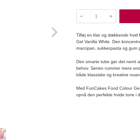
FunColours
Gel
-
Tilføj en klar og dækkende hvid
Vanilla
Gel Vanilla White. Den koncentre
White,
marcipan, sukkerpasta og gum pas
Pastafarve
antal
Læg i kurv
Den smarte tube gør det nemt at 
behov. Serien rummer mere end 20 
både klassiske og kreative nuan
Med FunCakes Food Colour Gel V
opnå den perfekte hvide tone i d