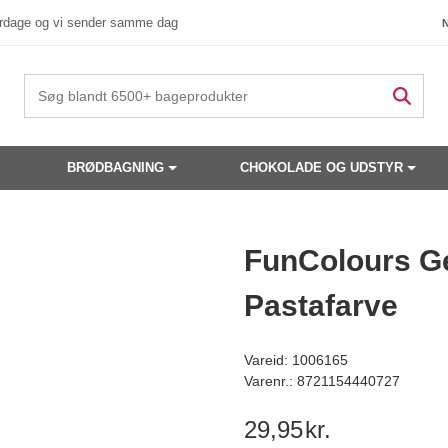
verdage og vi sender samme dag
BRØDBAGNING
CHOKOLADE OG UDSTYR
 produkter have din interesse?
FunColours Gel
Pastafarve
Vareid: 1006165
Varenr.: 8721154440727
29,95
kr.