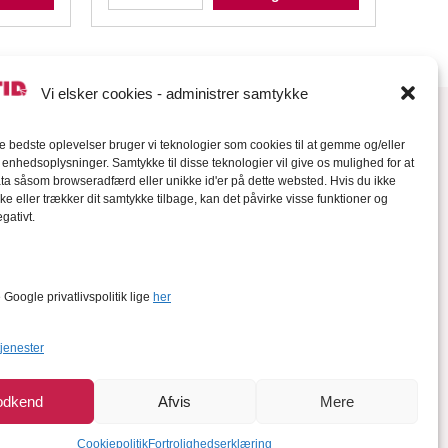
Vi elsker cookies - administrer samtykke
de bedste oplevelser bruger vi teknologier som cookies til at gemme og/eller
l enhedsoplysninger. Samtykke til disse teknologier vil give os mulighed for at
a såsom browseradfærd eller unikke id'er på dette websted. Hvis du ikke
ke eller trækker dit samtykke tilbage, kan det påvirke visse funktioner og
gativt.
orter
Google privatlivspolitik lige
her
tjenester
odkend
Afvis
Mere
Cookiepolitik
Fortrolighedserklæring