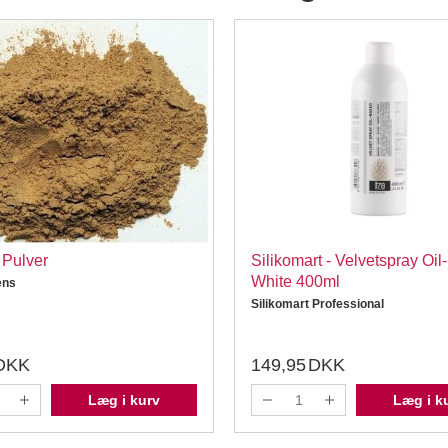
 Pulver
Silikomart - Velvetspray Oil
White 400ml
ens
Silikomart Professional
DKK
149,95
DKK
Læg i kurv
Læg i k