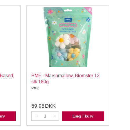
-Based,
PME - Marshmallow, Blomster 12
Hved
stk 180g
Bager
PME
59,95
DKK
59,
urv
Læg i kurv