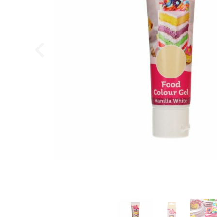
BrandNewCake - Osteklæde, 50 x 50 cm
BrandNewCake
29,95
DKK