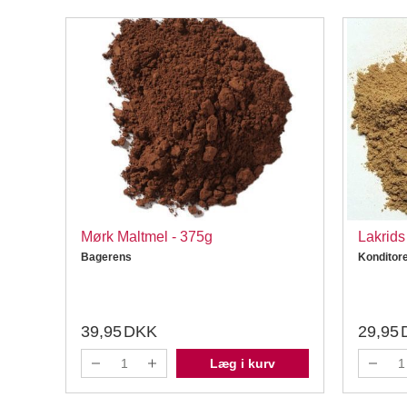
mørk
Mørk Maltmel - 375g
Lakrids
Bagerens
Konditor
39,95
DKK
29,95
Læg i kurv