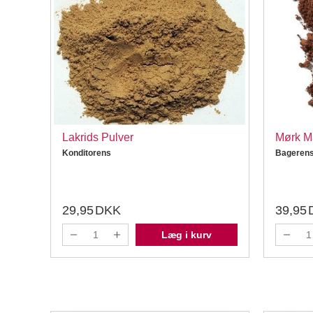
Lakrids Pulver
Mørk Ma
Konditorens
Bageren
29,95
DKK
39,95
Læg i kurv