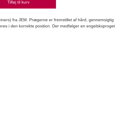
Tilføj til kurv
ners) fra JEM. Prægerne er fremstillet af hård, gennemsigtig
aceres i den korrekte position. Der medfølger en engelsksproget
Bran
Bran
39,