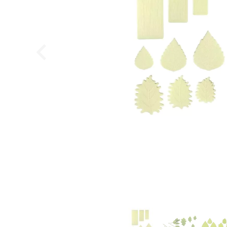
Wilfa - Glacier, Isterningmaskine
Wilfa
1.199,95
DKK
999,95
DKK