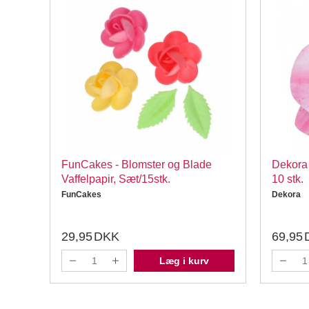
FunCakes - Blomster og Blade
Dekora 
Vaffelpapir, Sæt/15stk.
10 stk.
FunCakes
Dekora
29,95
DKK
69,95
Læg i kurv