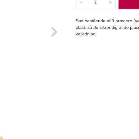
Veiner/prægersæt
blomster
9
Sæt bestående af 9 prægere (vei
stk
plast, så du sikrer dig at de pl
antal
vejledning.
Læg i kurv