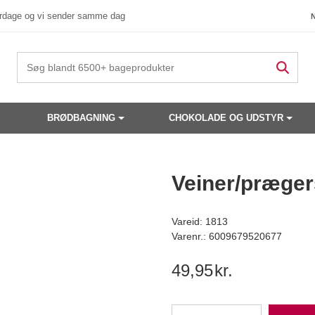
verdage og vi sender samme dag
BRØDBAGNING
CHOKOLADE OG UDSTYR
 produkter have din interesse?
Veiner/præger
Vareid: 1813
Varenr.: 6009679520677
49,95
kr.