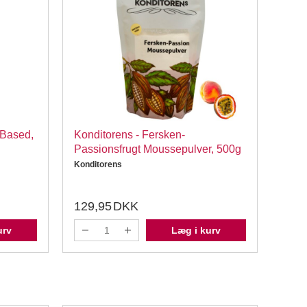
-Based,
Konditorens - Fersken-
PME 
Passionsfrugt Moussepulver, 500g
stk 
Konditorens
PME
129,95
DKK
59,
urv
Læg i kurv