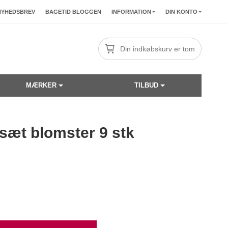
NYHEDSBREV
BAGETID BLOGGEN
INFORMATION
DIN KONTO
Din indkøbskurv er tom
MÆRKER
TILBUD
sæt blomster 9 stk
☓