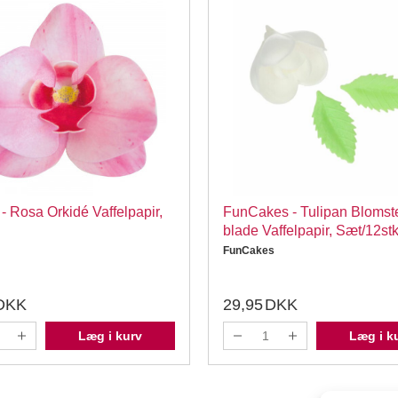
- Rosa Orkidé Vaffelpapir,
FunCakes - Tulipan Blomst
blade Vaffelpapir, Sæt/12stk
FunCakes
DKK
29,95
DKK
Læg i kurv
Læg i k