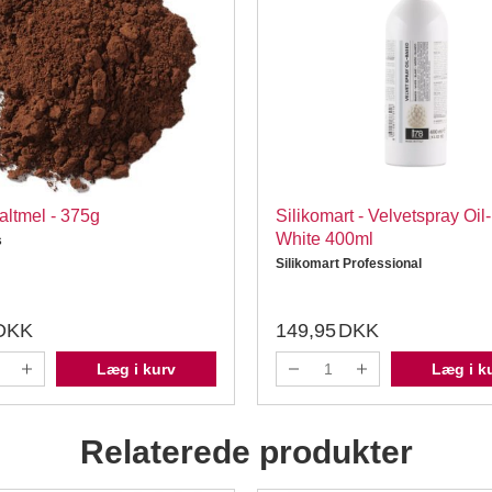
ltmel - 375g
Silikomart - Velvetspray Oil
White 400ml
s
Silikomart Professional
DKK
149,95
DKK
Læg i kurv
Læg i k
Relaterede produkter