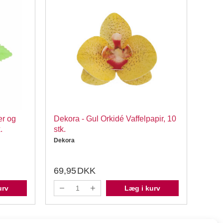
er og
Dekora - Gul Orkidé Vaffelpapir, 10
FunC
.
stk.
Vaffe
Dekora
FunC
69,95
DKK
32,
urv
Læg i kurv