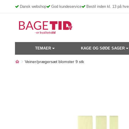
Skip
Dansk webshop
God kundeservice
Bestil inden kl. 13 på h
to
content
TEMAER
KAGE OG SØDE SAGER
Veiner/prægersæt blomster 9 stk
Måske kunne nogle af disse
17%