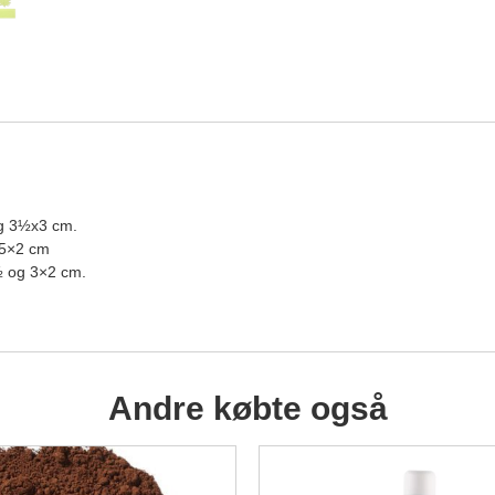
og 3½x3 cm.
 5×2 cm
½ og 3×2 cm.
Andre købte også