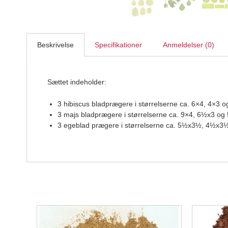
Beskrivelse
Specifikationer
Anmeldelser (0)
Sættet indeholder:
3 hibiscus bladprægere i størrelserne ca. 6×4, 4×3 
3 majs bladprægere i størrelserne ca. 9×4, 6½x3 og
3 egeblad prægere i størrelserne ca. 5½x3½, 4½x3