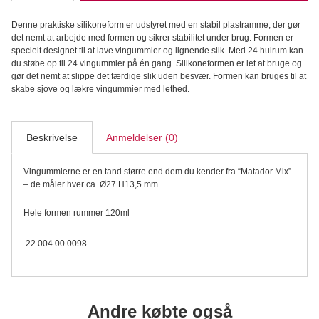
Professional
Vingummiform
Denne praktiske silikoneform er udstyret med en stabil plastramme, der gør
Halvkugle
det nemt at arbejde med formen og sikrer stabilitet under brug. Formen er
-
specielt designet til at lave vingummier og lignende slik. Med 24 hulrum kan
Silikoneform
du støbe op til 24 vingummier på én gang. Silikoneformen er let at bruge og
antal
gør det nemt at slippe det færdige slik uden besvær. Formen kan bruges til at
skabe sjove og lækre vingummier med lethed.
Beskrivelse
Anmeldelser (0)
Vingummierne er en tand større end dem du kender fra “Matador Mix”
– de måler hver ca. Ø27 H13,5 mm
Hele formen rummer 120ml
22.004.00.0098
Andre købte også