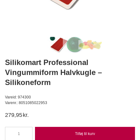
Valrhona kakaopulver 250 g
Valrhona
C
169,95
DKK
Læg i kurv
Silikomart Professional
Vingummiform Halvkugle –
Silikoneform
Vareid: 974300
Varenr.: 8051085022953
279,95
kr.
Tilføj til kurv
Silikomart