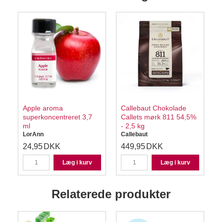
Apple aroma
Callebaut Chokolade
superkoncentreret 3,7
Callets mørk 811 54,5%
ml
- 2,5 kg
LorAnn
Callebaut
24,95
DKK
449,95
DKK
Læg i kurv
Læg i kurv
Relaterede produkter