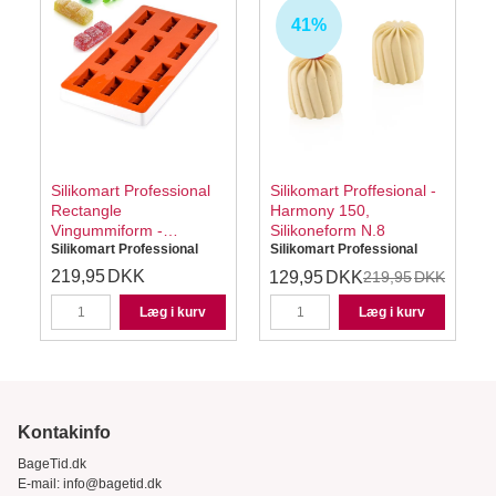
41%
Silikomart Professional
Silikomart Proffesional -
Rectangle
Harmony 150,
Vingummiform -
Silikoneform N.8
Silikoneform
Silikomart Professional
Silikomart Professional
S
219,95
DKK
129,95
DKK
K
219,95
DKK
Læg i kurv
Læg i kurv
Kontakinfo
BageTid.dk
E-mail:
info@bagetid.dk