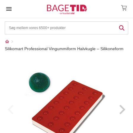
Skip
to
content
Silikomart Professional Vingummiform Halvkugle – Silikoneform
Måske kunne nogle af
☓
disse produkter have din
interesse?