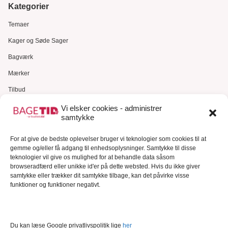
Kategorier
Temaer
Kager og Søde Sager
Bagværk
Mærker
Tilbud
Gavekort
Vi elsker cookies - administrer
samtykke
Kundeservice
For at give de bedste oplevelser bruger vi teknologier som cookies til at
Kundeservice
gemme og/eller få adgang til enhedsoplysninger. Samtykke til disse
FAQ – Ofte stillede spørgsmål
teknologier vil give os mulighed for at behandle data såsom
browseradfærd eller unikke id'er på dette websted. Hvis du ikke giver
Om Bagetid.dk
samtykke eller trækker dit samtykke tilbage, kan det påvirke visse
funktioner og funktioner negativt.
Se Fødevarestyrelsens smiley-rapporter
Forretningsbetingelser
Cookies
Du kan læse Google privatlivspolitik lige
her