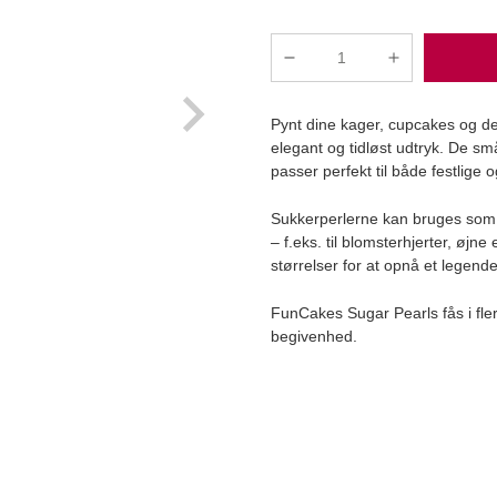
FunCakes
-
g
Vintage
Pynt dine kager, cupcakes og d
Guld
elegant og tidløst udtryk. De små
Metallic
passer perfekt til både festlige 
Sukkerperler,
Small
Læg i kurv
Sukkerperlerne kan bruges som p
80g
– f.eks. til blomsterhjerter, øj
antal
størrelser for at opnå et legende 
FunCakes Sugar Pearls fås i flere
begivenhed.