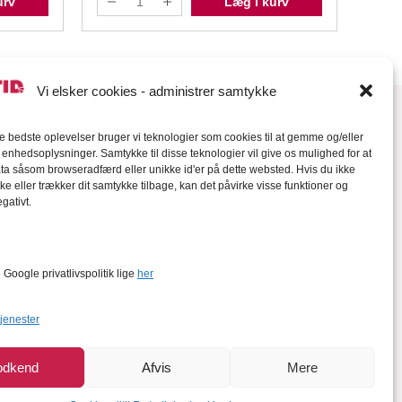
urv
Læg i kurv
Vi elsker cookies - administrer samtykke
de bedste oplevelser bruger vi teknologier som cookies til at gemme og/eller
l enhedsoplysninger. Samtykke til disse teknologier vil give os mulighed for at
a såsom browseradfærd eller unikke id'er på dette websted. Hvis du ikke
ke eller trækker dit samtykke tilbage, kan det påvirke visse funktioner og
gativt.
orter
Google privatlivspolitik lige
her
tjenester
odkend
Afvis
Mere