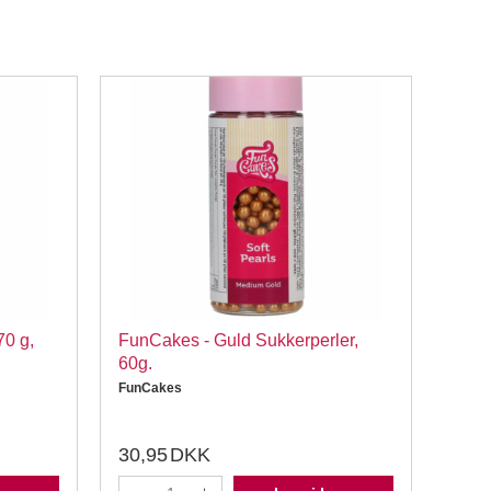
70 g,
FunCakes - Guld Sukkerperler,
FunC
60g.
g, D
FunCakes
FunC
30,95
DKK
46,