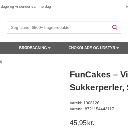
verdage og vi sender samme dag
BRØDBAGNING
CHOKOLADE OG UDSTYR
0g
 produkter have din interesse?
FunCakes – Vi
Sukkerperler,
Vareid: 1006126
Varenr.: 8721154443117
45,95
kr.