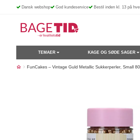
Skip
Dansk webshop
God kundeservice
Bestil inden kl. 13 på h
to
content
TEMAER
KAGE OG SØDE SAGER
FunCakes – Vintage Guld Metallic Sukkerperler, Small 8
Måske kunne nogle af disse