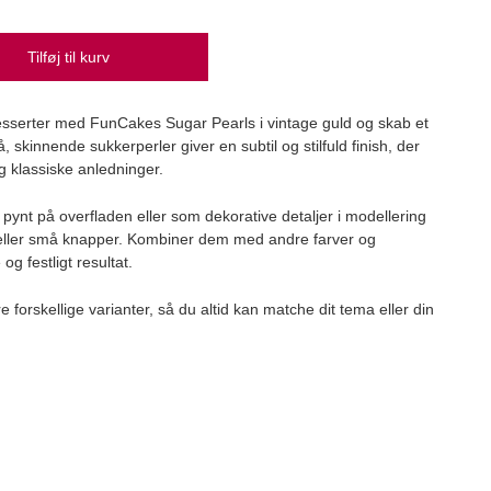
Tilføj til kurv
Appl
esserter med FunCakes Sugar Pearls i vintage guld og skab et
LorAn
, skinnende sukkerperler giver en subtil og stilfuld finish, der
24,
og klassiske anledninger.
ynt på overfladen eller som dekorative detaljer i modellering
ne eller små knapper. Kombiner dem med andre farver og
og festligt resultat.
 forskellige varianter, så du altid kan matche dit tema eller din