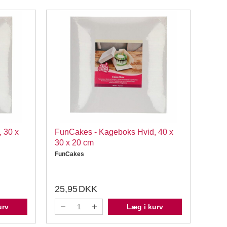
 30 x
FunCakes - Kageboks Hvid, 40 x
Purp
30 x 20 cm
Hous
FunCakes
25,95
DKK
24,
urv
Læg i kurv