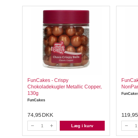
FunCakes - Crispy
FunCak
Chokoladekugler Metallic Copper,
NonPar
130g
FunCake
FunCakes
74,95
DKK
119,95
Læg i kurv