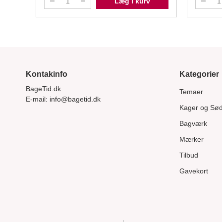
Læg i kurv
Kontakinfo
Kategorier
BageTid.dk
Temaer
E-mail:
info@bagetid.dk
Kager og Sø
Bagværk
Mærker
Tilbud
Gavekort