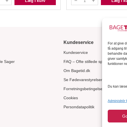
Læg i kurv
Læg i k
Kundeservice
For at give 
få adgang ti
Kundeservice
behandle dat
giver samtyk
de Sager
FAQ – Ofte stillede spørgsmål
funktioner ne
Om Bagetid.dk
Se Fødevarestyrelsens smiley-rapp
Du kan læse 
Forretningsbetingelser
Cookies
Administrér 
Persondatapolitik
G