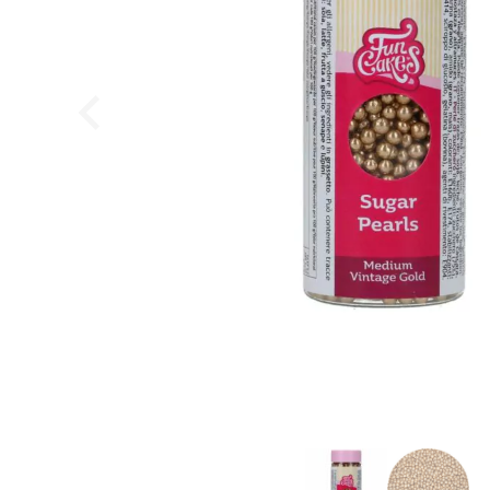
Callebaut Chokolade Callets mørk 811 54,5% - 2,5 k
Callebaut
449,95
DKK