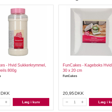
es - Hvid Sukkerkrymmel,
FunCakes - Kageboks Hvid,
eils 800g
30 x 20 cm
s
FunCakes
DKK
20,95
DKK
Læg i kurv
Læg i k