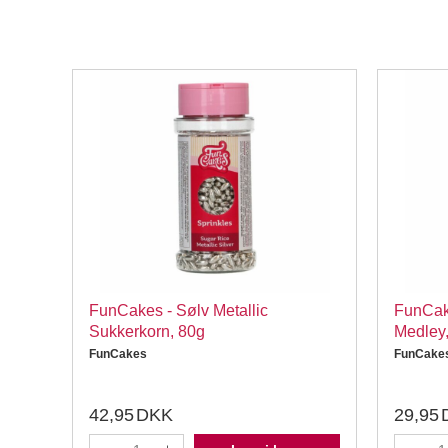
el,
FunCakes - Sølv Metallic
FunCake
Sukkerkorn, 80g
Medley,
FunCakes
FunCake
42,95
DKK
29,95