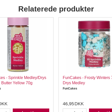
Relaterede produkter
s - Sprinkle Medley/Drys
FunCakes - Frosty Winters 
 Butter Yellow 70g
Drys Medley
s
FunCakes
DKK
46,95
DKK