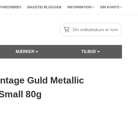
NYHEDSBREV
BAGETID BLOGGEN
INFORMATION
DIN KONTO
Din indkøbskurv er tom
MÆRKER
TILBUD
ntage Guld Metallic
☓
 Small 80g