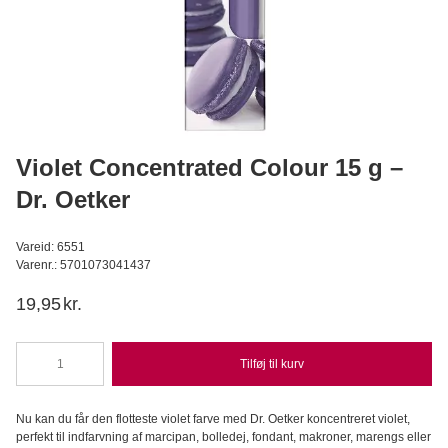
Gelatinblad 12 stk - Dr. Oetker
Dr. Oetker
14,95
DKK
Læg i kurv
Violet Concentrated Colour 15 g –
Dr. Oetker
Vareid: 6551
Varenr.: 5701073041437
19,95
kr.
Tilføj til kurv
Violet
Concentrated
Colour
Nu kan du får den flotteste violet farve med Dr. Oetker koncentreret violet,
15
perfekt til indfarvning af marcipan, bolledej, fondant, makroner, marengs eller
g