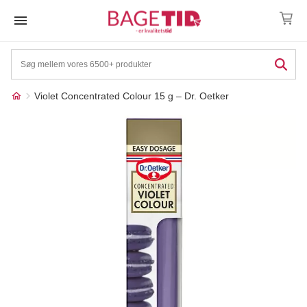
Skip
to
content
Violet Concentrated Colour 15 g – Dr. Oetker
Måske kunne nogle af
☓
disse produkter have din
interesse?