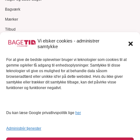
Bagværk
Mærker
Tilbud
Gavekort
Vi elsker cookies - administrer
samtykke
Kundeservice
For at give de bedste oplevelser bruger vi teknologier som cookies til at
Kundeservice
gemme og/eller få adgang til enhedsoplysninger. Samtykke til disse
FAQ – Ofte stillede spørgsmål
teknologier vil give os mulighed for at behandle data såsom
browseradfærd eller unikke id'er på dette websted. Hvis du ikke giver
Om Bagetid.dk
samtykke eller trækker dit samtykke tilbage, kan det påvirke visse
funktioner og funktioner negativt.
Se Fødevarestyrelsens smiley-rapporter
Forretningsbetingelser
Cookies
Du kan læse Google privatlivspolitik lige
her
Persondatapolitik
Administrér tjenester