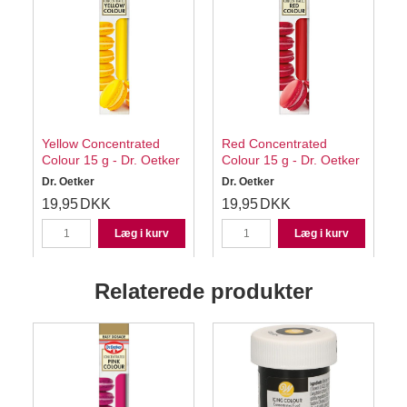
Yellow Concentrated
Red Concentrated
Colour 15 g - Dr. Oetker
Colour 15 g - Dr. Oetker
Dr. Oetker
Dr. Oetker
D
19,95
DKK
19,95
DKK
Læg i kurv
Læg i kurv
Relaterede produkter