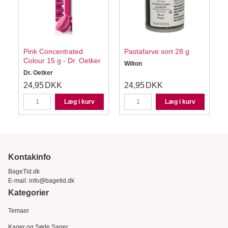
å
Pink Concentrated
Pastafarve sort 28 g
Colour 15 g - Dr. Oetker
Wilton
Dr. Oetker
24,95
DKK
24,95
DKK
Læg i kurv
Læg i kurv
Kontakinfo
BageTid.dk
E-mail:
info@bagetid.dk
Kategorier
Temaer
Kager og Søde Sager