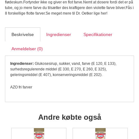
flødeskum.Fortynder ikke og giver en flot farve.Nemt at dosere fordi det er på
-
tube, og jo mere farve du tilsætter des kraftigere den violette farve bliver.Fås i
Dr.
8 forskellige flotte farver.Se meget mere til Dr. Oetker lige her!
Oetker
antal
Beskrivelse
Ingredienser
Specifikationer
Anmeldelser (0)
Ingredienser:
Glukosesirup, sukker, vand, farve (E 120, E 133),
surhedsregulerende middel (E 330, E 270, E 260, E 325),
geleringsmiddel (E 407), konserveringsmiddel (E 202).
AZO fri farver
Andre købte også