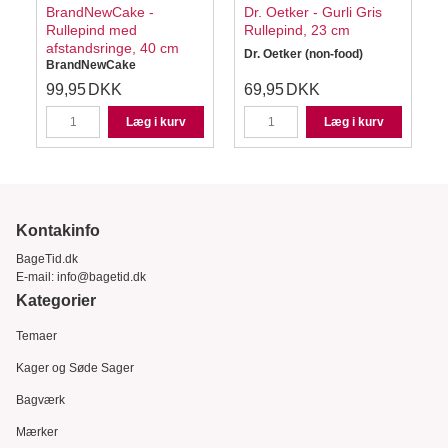
BrandNewCake -
Dr. Oetker - Gurli Gris
Rullepind med
Rullepind, 23 cm
afstandsringe, 40 cm
Dr. Oetker (non-food)
BrandNewCake
99,95
DKK
69,95
DKK
Læg i kurv
Læg i kurv
Kontakinfo
BageTid.dk
E-mail:
info@bagetid.dk
Kategorier
Temaer
Kager og Søde Sager
Bagværk
Mærker