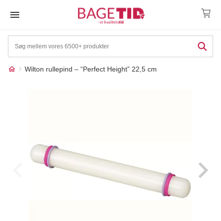
Skip
to
content
Wilton rullepind – “Perfect Height” 22,5 cm
Måske kunne nogle af
☓
disse produkter have din
interesse?