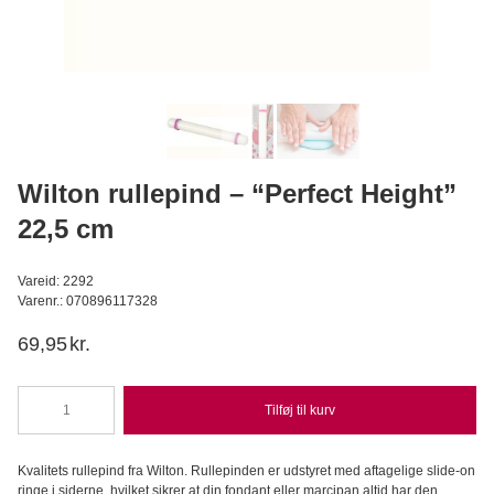
Pastafarve Violet 30 g - FunCakes
FunCakes
19,95
DKK
Læg i kurv
Wilton rullepind – “Perfect Height”
22,5 cm
Vareid: 2292
Varenr.: 070896117328
69,95
kr.
Tilføj til kurv
Wilton
rullepind
-
Kvalitets rullepind fra Wilton. Rullepinden er udstyret med aftagelige slide-on
"Perfect
ringe i siderne, hvilket sikrer at din fondant eller marcipan altid har den