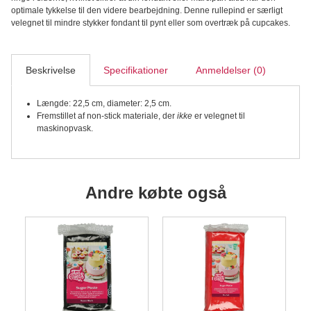
Height"
optimale tykkelse til den videre bearbejdning. Denne rullepind er særligt
22,5
velegnet til mindre stykker fondant til pynt eller som overtræk på cupcakes.
cm
antal
Beskrivelse
Specifikationer
Anmeldelser (0)
Længde: 22,5 cm, diameter: 2,5 cm.
Fremstillet af non-stick materiale, der
ikke
er velegnet til
maskinopvask.
Andre købte også