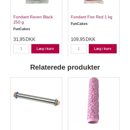
Fondant Raven Black
Fondant Fire Red 1 kg
250 g
FunCakes
FunCakes
31,95
DKK
109,95
DKK
Læg i kurv
Læg i kurv
Relaterede produkter