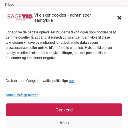
Tilbud
Gavekort
Vi elsker cookies - administrer
samtykke
Kundeservice
For at give de bedste oplevelser bruger vi teknologier som cookies til at
Kundeservice
gemme og/eller få adgang til enhedsoplysninger. Samtykke til disse
FAQ – Ofte stillede spørgsmål
teknologier vil give os mulighed for at behandle data såsom
browseradfærd eller unikke id'er på dette websted. Hvis du ikke giver
Om Bagetid.dk
samtykke eller trækker dit samtykke tilbage, kan det påvirke visse
funktioner og funktioner negativt.
Se Fødevarestyrelsens smiley-rapporter
Forretningsbetingelser
Cookies
Du kan læse Google privatlivspolitik lige
her
Persondatapolitik
Administrér tjenester
Godkend
Afvis