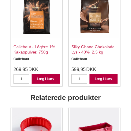
Callebaut - Légère 1%
Silky Ghana Chokolade
Kakaopulver, 750g
Lys - 40%, 2,5 kg
Callebaut
Callebaut
269,95
DKK
599,95
DKK
Læg i kurv
Læg i kurv
Relaterede produkter