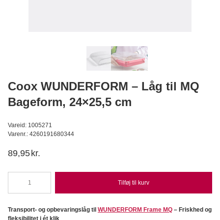
Mørk Maltmel - 375g
Bagerens
S
39,95
DKK
Læg i kurv
Coox WUNDERFORM – Låg til MQ
Bageform, 24×25,5 cm
Vareid: 1005271
Varenr.: 4260191680344
89,95
kr.
Tilføj til kurv
Coox
WUNDERFORM
-
Transport- og opbevaringslåg til
WUNDERFORM Frame MQ
– Friskhed og
Låg
fleksibilitet i ét klik