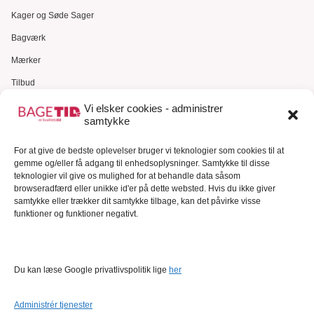
Kager og Søde Sager
Bagværk
Mærker
Tilbud
Gavekort
Vi elsker cookies - administrer
samtykke
Kundeservice
For at give de bedste oplevelser bruger vi teknologier som cookies til at
Kundeservice
gemme og/eller få adgang til enhedsoplysninger. Samtykke til disse
FAQ – Ofte stillede spørgsmål
teknologier vil give os mulighed for at behandle data såsom
browseradfærd eller unikke id'er på dette websted. Hvis du ikke giver
Om Bagetid.dk
samtykke eller trækker dit samtykke tilbage, kan det påvirke visse
funktioner og funktioner negativt.
Se Fødevarestyrelsens smiley-rapporter
Forretningsbetingelser
Cookies
Du kan læse Google privatlivspolitik lige
her
Persondatapolitik
Administrér tjenester