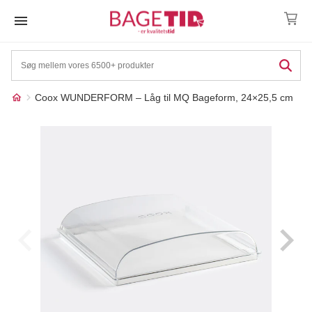
Skip
to
content
Coox WUNDERFORM – Låg til MQ Bageform, 24×25,5 cm
Måske kunne nogle af
☓
disse produkter have din
interesse?