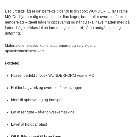
til
MQ
Det lufttætte låg er det perfekte tilbehør til din coox WUNDERFORM Frame
Bageform,
MQ. Det hjælper dig med at holde dine kager, tærter eller ovnretter friske i
24x25,5
længere tid – ideelt både til opbevaring og når du skal have maden med på
cm
farten. Låget klikkes let på formen og slutter tæt, så du undgår spild og
antal
udtørring.
Materialet er slidstærkt, nemt at rengøre og selvfølgelig
opvaskemaskinesikkert.
Fordele:
Passer perfekt til coox WUNDERFORM Frame MQ
Holder bagværk og ovnretter friske længere
Ideel til opbevaring og transport
Let at rengøre – tåler opvaskemaskine
Lavet af holdbar plast
OBS: Ikke egnet til brug i ovn