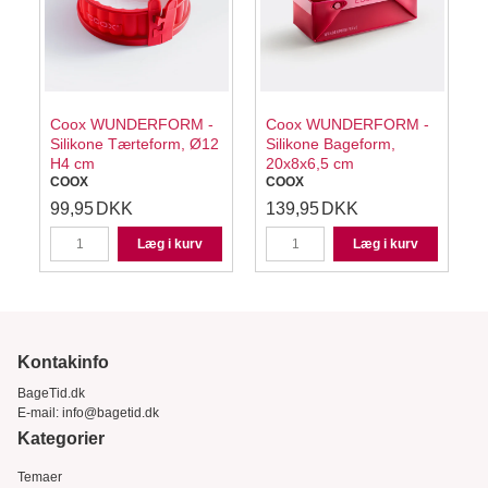
Coox WUNDERFORM -
Coox WUNDERFORM -
Silikone Tærteform, Ø12
Silikone Bageform,
H4 cm
20x8x6,5 cm
COOX
COOX
99,95
DKK
139,95
DKK
Læg i kurv
Læg i kurv
Kontakinfo
BageTid.dk
E-mail:
info@bagetid.dk
Kategorier
Temaer