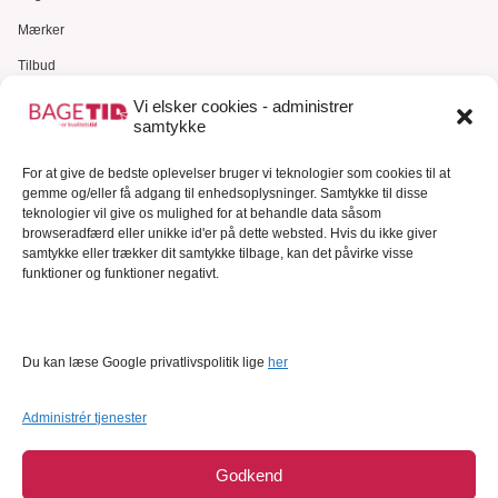
Mærker
Tilbud
Gavekort
Vi elsker cookies - administrer
samtykke
Kundeservice
For at give de bedste oplevelser bruger vi teknologier som cookies til at
Kundeservice
gemme og/eller få adgang til enhedsoplysninger. Samtykke til disse
FAQ – Ofte stillede spørgsmål
teknologier vil give os mulighed for at behandle data såsom
browseradfærd eller unikke id'er på dette websted. Hvis du ikke giver
Om Bagetid.dk
samtykke eller trækker dit samtykke tilbage, kan det påvirke visse
funktioner og funktioner negativt.
Se Fødevarestyrelsens smiley-rapporter
Forretningsbetingelser
Cookies
Du kan læse Google privatlivspolitik lige
her
Persondatapolitik
Administrér tjenester
Godkend