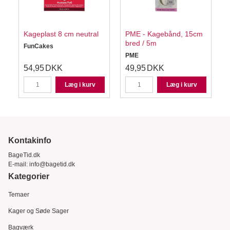
Kageplast 8 cm neutral
PME - Kagebånd, 15cm
bred / 5m
FunCakes
PME
54,95
DKK
49,95
DKK
Læg i kurv
Læg i kurv
Kontakinfo
BageTid.dk
E-mail:
info@bagetid.dk
Kategorier
Temaer
Kager og Søde Sager
Bagværk