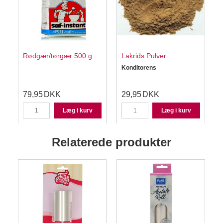
Rødgær/tørgær 500 g
Lakrids Pulver
Konditorens
79,95
DKK
29,95
DKK
K
Læg i kurv
Læg i kurv
Relaterede produkter