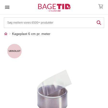
Skip
to
content
Kageplast 6 cm pr. meter
Måske kunne nogle af
☓
disse produkter have din
UDSOLGT
interesse?