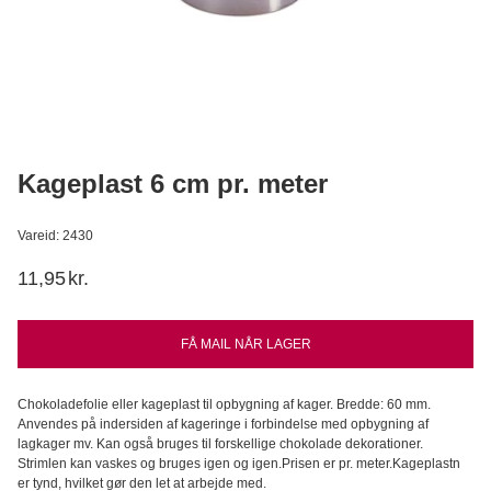
Caputo Rød - Cuoco/Saccorosso, 5kg
Caputo
109,95
DKK
Læg i kurv
Kageplast 6 cm pr. meter
Vareid: 2430
11,95
kr.
FÅ MAIL NÅR LAGER
Chokoladefolie eller kageplast til opbygning af kager. Bredde: 60 mm.
Anvendes på indersiden af kageringe i forbindelse med opbygning af
lagkager mv. Kan også bruges til forskellige chokolade dekorationer.
Strimlen kan vaskes og bruges igen og igen.Prisen er pr. meter.Kageplastn
er tynd, hvilket gør den let at arbejde med.