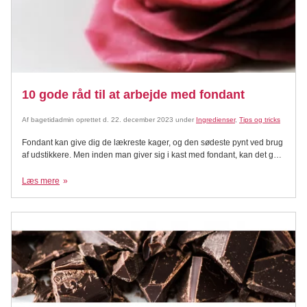
10 gode råd til at arbejde med fondant
Af
bagetidadmin
oprettet d.
22. december 2023
under
Ingredienser
,
Tips og tricks
Fondant kan give dig de lækreste kager, og den sødeste pynt ved brug
af udstikkere. Men inden man giver sig i kast med fondant, kan det godt
virke som en svær ingrediens at skulle give sig i kast med. Det er dog
slet ikke så svært at arbejde med fondant, derfor har vi lavet denne
Læs mere