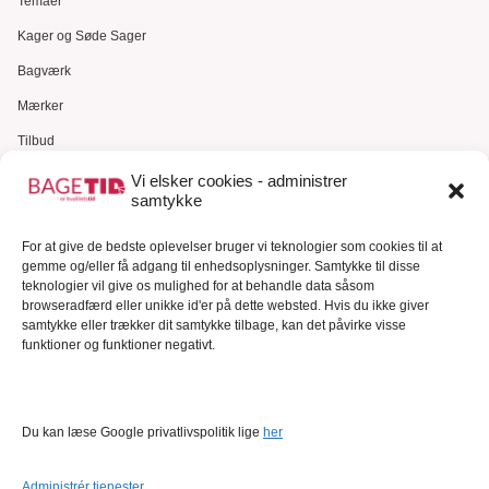
Temaer
Kager og Søde Sager
Bagværk
Mærker
Tilbud
Gavekort
Vi elsker cookies - administrer
samtykke
Kundeservice
For at give de bedste oplevelser bruger vi teknologier som cookies til at
Kundeservice
gemme og/eller få adgang til enhedsoplysninger. Samtykke til disse
FAQ – Ofte stillede spørgsmål
teknologier vil give os mulighed for at behandle data såsom
browseradfærd eller unikke id'er på dette websted. Hvis du ikke giver
Om Bagetid.dk
samtykke eller trækker dit samtykke tilbage, kan det påvirke visse
funktioner og funktioner negativt.
Se Fødevarestyrelsens smiley-rapporter
Forretningsbetingelser
Cookies
Du kan læse Google privatlivspolitik lige
her
Persondatapolitik
Administrér tjenester